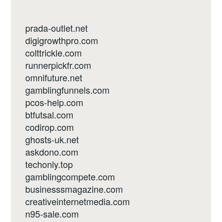
prada-outlet.net
digigrowthpro.com
colttrickle.com
runnerpickfr.com
omnifuture.net
gamblingfunnels.com
pcos-help.com
btfutsal.com
codirop.com
ghosts-uk.net
askdono.com
techonly.top
gamblingcompete.com
businesssmagazine.com
creativeinternetmedia.com
n95-sale.com