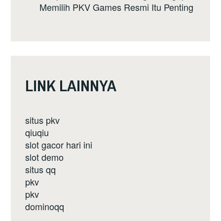
Memilih PKV Games Resmi Itu Penting
LINK LAINNYA
situs pkv
qiuqiu
slot gacor hari ini
slot demo
situs qq
pkv
pkv
dominoqq