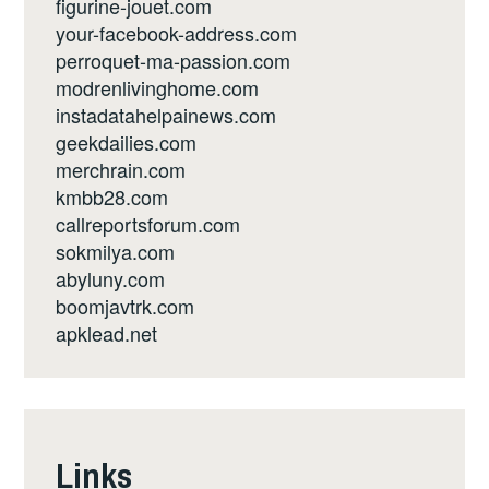
figurine-jouet.com
your-facebook-address.com
perroquet-ma-passion.com
modrenlivinghome.com
instadatahelpainews.com
geekdailies.com
merchrain.com
kmbb28.com
callreportsforum.com
sokmilya.com
abyluny.com
boomjavtrk.com
apklead.net
Links