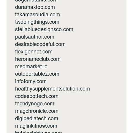
duramaxtop.com
takamasoudia.com
twdoingthings.com
stellabluedesignsco.com
paulsauthor.com
desirablecodeful.com
flexigennet.com
heronameclub.com
medmarket.io
outdoortablez.com
infotomy.com
healthysupplementsolution.com
codespottech.com
techdynogo.com
magchronicle.com
digipediatech.com
maglinkitnow.com
byteinsightweb.com