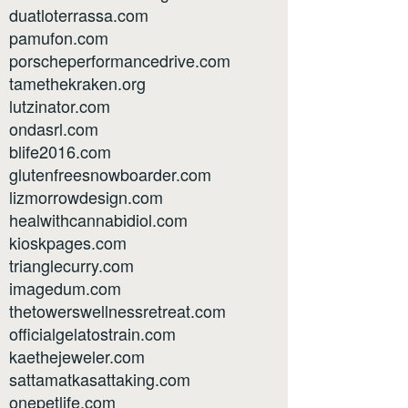
duatloterrassa.com
pamufon.com
porscheperformancedrive.com
tamethekraken.org
lutzinator.com
ondasrl.com
blife2016.com
glutenfreesnowboarder.com
lizmorrowdesign.com
healwithcannabidiol.com
kioskpages.com
trianglecurry.com
imagedum.com
thetowerswellnessretreat.com
officialgelatostrain.com
kaethejeweler.com
sattamatkasattaking.com
onepetlife.com