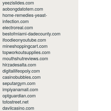
yeezislides.com
aobongdatotem.com
home-remedies-yeast-
infection.com
electroreal.com
bestofmiami-dadecounty.com
ifoodieonyoutube.com
mineshoppingcart.com
topworkoutsupplies.com
mouthshutreviews.com
hirzadesalta.com
digitallifeopoly.com
casinobubbles.com
seputargym.com
impiyanamall.com
optguardian.com
totostreet.net
davilcasino.com