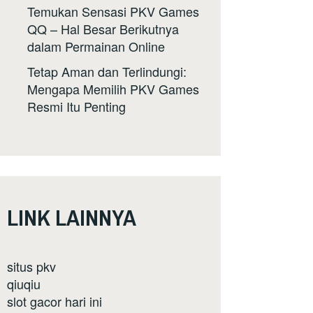
Temukan Sensasi PKV Games
QQ – Hal Besar Berikutnya
dalam Permainan Online
Tetap Aman dan Terlindungi:
Mengapa Memilih PKV Games
Resmi Itu Penting
LINK LAINNYA
situs pkv
qiuqiu
slot gacor hari ini