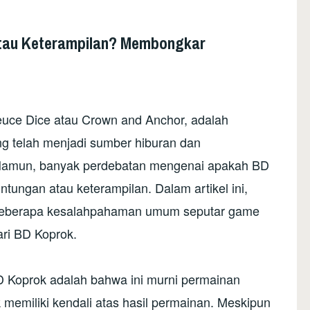
atau Keterampilan? Membongkar
euce Dice atau Crown and Anchor, adalah
ng telah menjadi sumber hiburan dan
 Namun, banyak perdebatan mengenai apakah BD
ungan atau keterampilan. Dalam artikel ini,
beberapa kesalahpahaman umum seputar game
ari BD Koprok.
 Koprok adalah bahwa ini murni permainan
 memiliki kendali atas hasil permainan. Meskipun