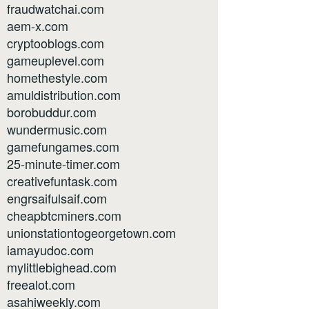
fraudwatchai.com
aem-x.com
cryptooblogs.com
gameuplevel.com
homethestyle.com
amuldistribution.com
borobuddur.com
wundermusic.com
gamefungames.com
25-minute-timer.com
creativefuntask.com
engrsaifulsaif.com
cheapbtcminers.com
unionstationtogeorgetown.com
iamayudoc.com
mylittlebighead.com
freealot.com
asahiweekly.com