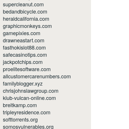
supercleanut.com
bedandbicycle.com
heraldcalifornia.com
graphicmonkeys.com
gamepixies.com
drawneastart.com
fasthokislot88.com
safecasinotips.com
jackpotchips.com
proelitesoftware.com
allcustomercarenumbers.com
familyblogger.xyz
chrisjohnslawgroup.com
klub-vulcan-online.com
breitkamp.com
tripleyresidence.com
softtorrents.org
somosvulnerables.org