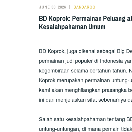
JUNE 30, 2026
BANDARQQ
BD Koprok: Permainan Peluang 
Kesalahpahaman Umum
BD Koprok, juga dikenal sebagai Big D
permainan judi populer di Indonesia ya
kegembiraan selama bertahun-tahun.
Koprok merupakan permainan untung-unt
kami akan menghilangkan prasangka 
ini dan menjelaskan sifat sebenarnya d
Salah satu kesalahpahaman tentang BD
untung-untungan, di mana pemain tidak