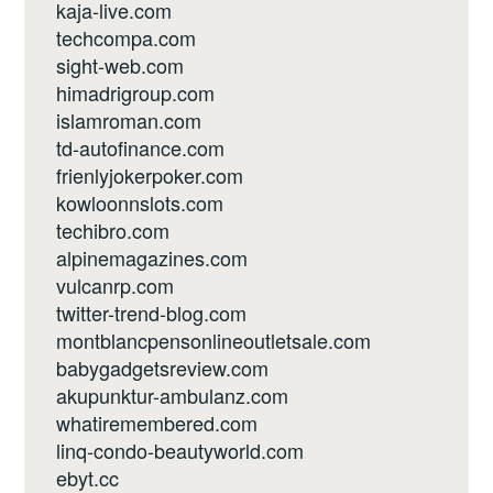
kaja-live.com
techcompa.com
sight-web.com
himadrigroup.com
islamroman.com
td-autofinance.com
frienlyjokerpoker.com
kowloonnslots.com
techibro.com
alpinemagazines.com
vulcanrp.com
twitter-trend-blog.com
montblancpensonlineoutletsale.com
babygadgetsreview.com
akupunktur-ambulanz.com
whatiremembered.com
linq-condo-beautyworld.com
ebyt.cc