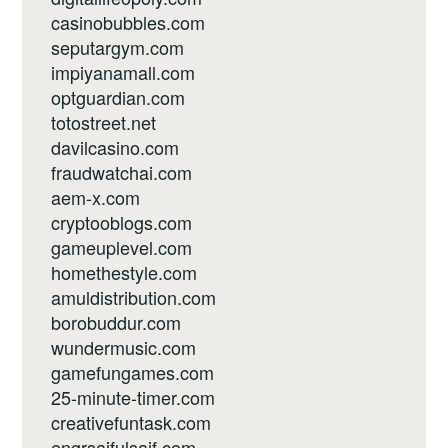
casinobubbles.com
seputargym.com
impiyanamall.com
optguardian.com
totostreet.net
davilcasino.com
fraudwatchai.com
aem-x.com
cryptooblogs.com
gameuplevel.com
homethestyle.com
amuldistribution.com
borobuddur.com
wundermusic.com
gamefungames.com
25-minute-timer.com
creativefuntask.com
engrsaifulsaif.com