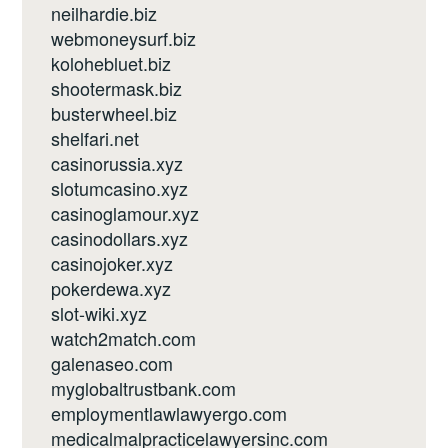
neilhardie.biz
webmoneysurf.biz
kolohebluet.biz
shootermask.biz
busterwheel.biz
shelfari.net
casinorussia.xyz
slotumcasino.xyz
casinoglamour.xyz
casinodollars.xyz
casinojoker.xyz
pokerdewa.xyz
slot-wiki.xyz
watch2match.com
galenaseo.com
myglobaltrustbank.com
employmentlawlawyergo.com
medicalmalpracticelawyersinc.com