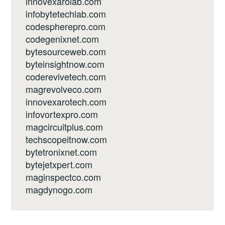
innovexarolab.com
infobytetechlab.com
codespherepro.com
codegenixnet.com
bytesourceweb.com
byteinsightnow.com
coderevivetech.com
magrevolveco.com
innovexarotech.com
infovortexpro.com
magcircuitplus.com
techscopeitnow.com
bytetronixnet.com
bytejetxpert.com
maginspectco.com
magdynogo.com