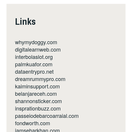
Links
whymydoggy.com
digitalearnweb.com
interbolaslot.org
palmkuafor.com
dataentrypro.net
dreamrummypro.com
kaiminsupport.com
belanjareceh.com
shannonsticker.com
insprationbuzz.com
passeiodebarcoarraial.com
fondworth.com
iamseharkhan.com