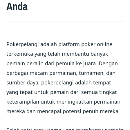
Anda
Pokerpelangi adalah platform poker online
terkemuka yang telah membantu banyak
pemain beralih dari pemula ke juara. Dengan
berbagai macam permainan, turnamen, dan
sumber daya, pokerpelangi adalah tempat
yang tepat untuk pemain dari semua tingkat
keterampilan untuk meningkatkan permainan
mereka dan mencapai potensi penuh mereka.
Salah satu cara utama yang membantu pemain