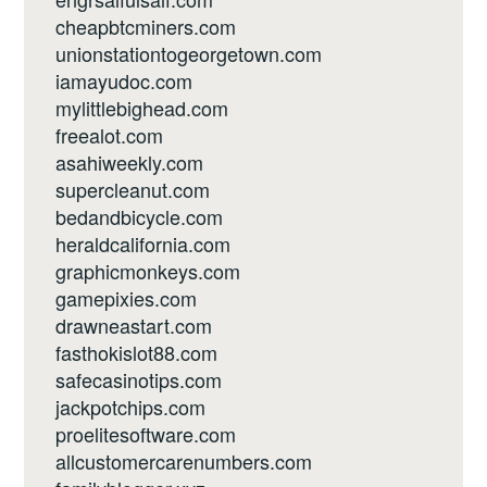
cheapbtcminers.com
unionstationtogeorgetown.com
iamayudoc.com
mylittlebighead.com
freealot.com
asahiweekly.com
supercleanut.com
bedandbicycle.com
heraldcalifornia.com
graphicmonkeys.com
gamepixies.com
drawneastart.com
fasthokislot88.com
safecasinotips.com
jackpotchips.com
proelitesoftware.com
allcustomercarenumbers.com