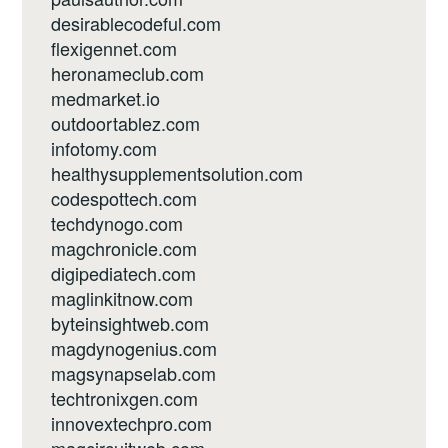
desirablecodeful.com
flexigennet.com
heronameclub.com
medmarket.io
outdoortablez.com
infotomy.com
healthysupplementsolution.com
codespottech.com
techdynogo.com
magchronicle.com
digipediatech.com
maglinkitnow.com
byteinsightweb.com
magdynogenius.com
magsynapselab.com
techtronixgen.com
innovextechpro.com