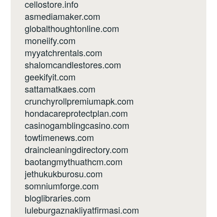
cellostore.info
asmediamaker.com
globalthoughtonline.com
moneiify.com
myyatchrentals.com
shalomcandlestores.com
geekifyit.com
sattamatkaes.com
crunchyrollpremiumapk.com
hondacareprotectplan.com
casinogamblingcasino.com
towtimenews.com
draincleaningdirectory.com
baotangmythuathcm.com
jethukukburosu.com
somniumforge.com
bloglibraries.com
luleburgaznakliyatfirmasi.com