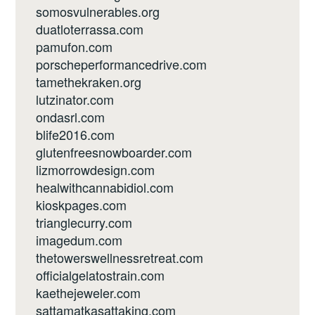
somosvulnerables.org
duatloterrassa.com
pamufon.com
porscheperformancedrive.com
tamethekraken.org
lutzinator.com
ondasrl.com
blife2016.com
glutenfreesnowboarder.com
lizmorrowdesign.com
healwithcannabidiol.com
kioskpages.com
trianglecurry.com
imagedum.com
thetowerswellnessretreat.com
officialgelatostrain.com
kaethejeweler.com
sattamatkasattaking.com