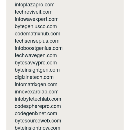
infoplazapro.com
techreviveit.com
infowavexpert.com
bytegeniusco.com
codematrixhub.com
techsenseplus.com
infoboostgenius.com
techwavegen.com
bytesavvypro.com
byteinsightgen.com
digizinetech.com
infomatrixgen.com
innovexarolab.com
infobytetechlab.com
codespherepro.com
codegenixnet.com
bytesourceweb.com
byteinsightnow.com