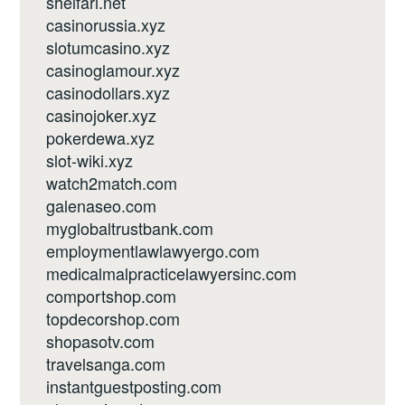
shelfari.net
casinorussia.xyz
slotumcasino.xyz
casinoglamour.xyz
casinodollars.xyz
casinojoker.xyz
pokerdewa.xyz
slot-wiki.xyz
watch2match.com
galenaseo.com
myglobaltrustbank.com
employmentlawlawyergo.com
medicalmalpracticelawyersinc.com
comportshop.com
topdecorshop.com
shopasotv.com
travelsanga.com
instantguestposting.com