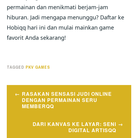
permainan dan menikmati berjam-jam
hiburan. Jadi mengapa menunggu? Daftar ke
Hobiqq hari ini dan mulai mainkan game
favorit Anda sekarang!
TAGGED
PKV GAMES
Post
RASAKAN SENSASI JUDI ONLINE
navigation
DENGAN PERMAINAN SERU
MEMBERQQ
DARI KANVAS KE LAYAR: SENI
DIGITAL ARTISQQ