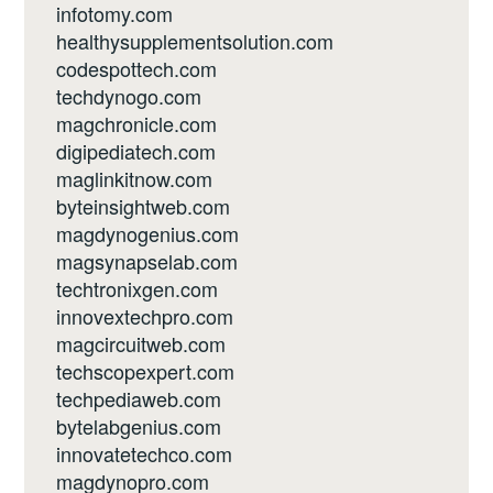
infotomy.com
healthysupplementsolution.com
codespottech.com
techdynogo.com
magchronicle.com
digipediatech.com
maglinkitnow.com
byteinsightweb.com
magdynogenius.com
magsynapselab.com
techtronixgen.com
innovextechpro.com
magcircuitweb.com
techscopexpert.com
techpediaweb.com
bytelabgenius.com
innovatetechco.com
magdynopro.com