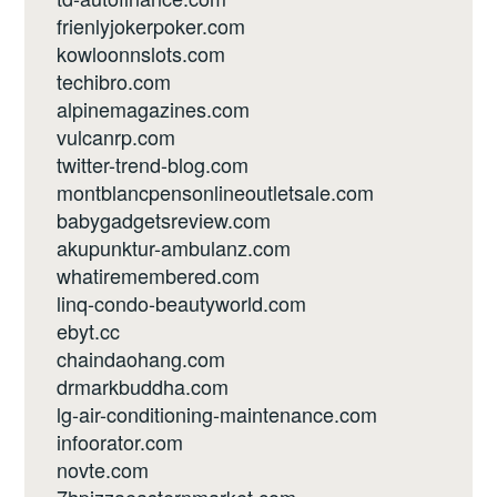
frienlyjokerpoker.com
kowloonnslots.com
techibro.com
alpinemagazines.com
vulcanrp.com
twitter-trend-blog.com
montblancpensonlineoutletsale.com
babygadgetsreview.com
akupunktur-ambulanz.com
whatiremembered.com
linq-condo-beautyworld.com
ebyt.cc
chaindaohang.com
drmarkbuddha.com
lg-air-conditioning-maintenance.com
infoorator.com
novte.com