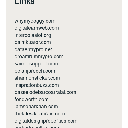
Links
whymydoggy.com
digitalearnweb.com
interbolaslot.org
palmkuafor.com
dataentrypro.net
dreamrummypro.com
kaiminsupport.com
belanjareceh.com
shannonsticker.com
insprationbuzz.com
passeiodebarcoarraial.com
fondworth.com
iamseharkhan.com
thelatestkhabrain.com
digitaldesignproperties.com
sarkariresultex.com