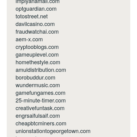
impiyanamall.com
optguardian.com
totostreet.net
davilcasino.com
fraudwatchai.com
aem-x.com
cryptooblogs.com
gameuplevel.com
homethestyle.com
amuldistribution.com
borobuddur.com
wundermusic.com
gamefungames.com
25-minute-timer.com
creativefuntask.com
engrsaifulsaif.com
cheapbtcminers.com
unionstationtogeorgetown.com