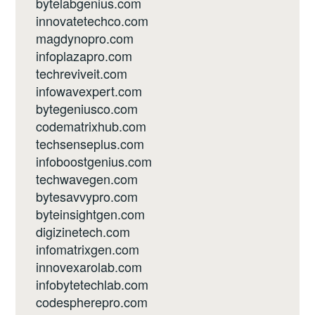
bytelabgenius.com
innovatetechco.com
magdynopro.com
infoplazapro.com
techreviveit.com
infowavexpert.com
bytegeniusco.com
codematrixhub.com
techsenseplus.com
infoboostgenius.com
techwavegen.com
bytesavvypro.com
byteinsightgen.com
digizinetech.com
infomatrixgen.com
innovexarolab.com
infobytetechlab.com
codespherepro.com