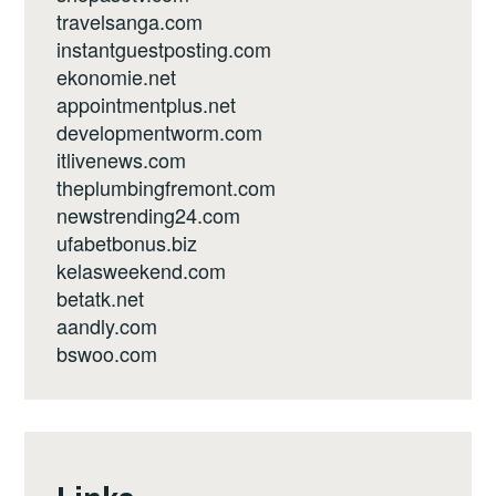
travelsanga.com
instantguestposting.com
ekonomie.net
appointmentplus.net
developmentworm.com
itlivenews.com
theplumbingfremont.com
newstrending24.com
ufabetbonus.biz
kelasweekend.com
betatk.net
aandly.com
bswoo.com