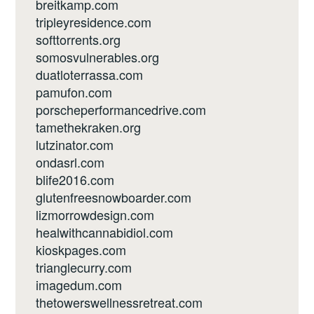
breitkamp.com
tripleyresidence.com
softtorrents.org
somosvulnerables.org
duatloterrassa.com
pamufon.com
porscheperformancedrive.com
tamethekraken.org
lutzinator.com
ondasrl.com
blife2016.com
glutenfreesnowboarder.com
lizmorrowdesign.com
healwithcannabidiol.com
kioskpages.com
trianglecurry.com
imagedum.com
thetowerswellnessretreat.com