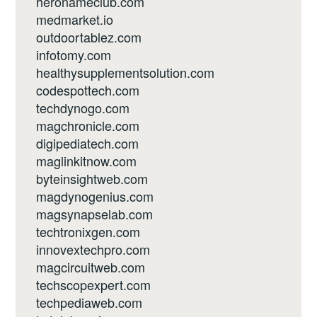
heronameclub.com
medmarket.io
outdoortablez.com
infotomy.com
healthysupplementsolution.com
codespottech.com
techdynogo.com
magchronicle.com
digipediatech.com
maglinkitnow.com
byteinsightweb.com
magdynogenius.com
magsynapselab.com
techtronixgen.com
innovextechpro.com
magcircuitweb.com
techscopexpert.com
techpediaweb.com