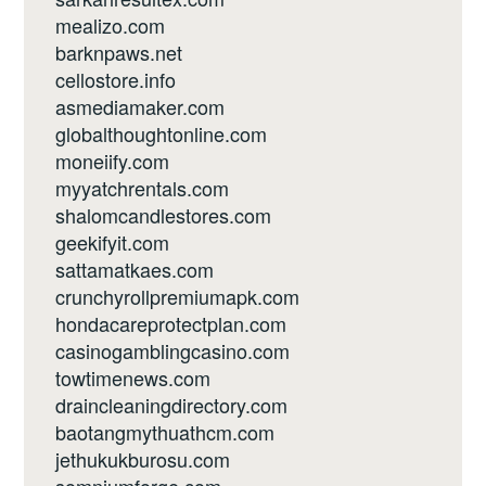
mealizo.com
barknpaws.net
cellostore.info
asmediamaker.com
globalthoughtonline.com
moneiify.com
myyatchrentals.com
shalomcandlestores.com
geekifyit.com
sattamatkaes.com
crunchyrollpremiumapk.com
hondacareprotectplan.com
casinogamblingcasino.com
towtimenews.com
draincleaningdirectory.com
baotangmythuathcm.com
jethukukburosu.com