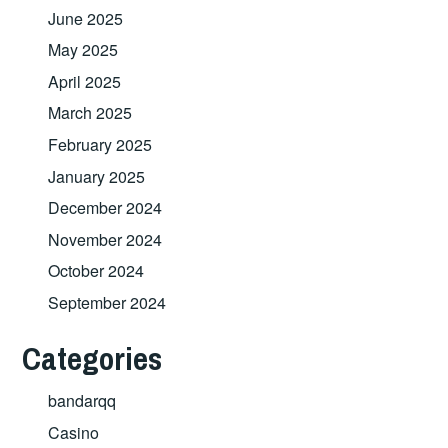
June 2025
May 2025
April 2025
March 2025
February 2025
January 2025
December 2024
November 2024
October 2024
September 2024
Categories
bandarqq
Casino