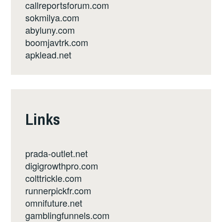
callreportsforum.com
sokmilya.com
abyluny.com
boomjavtrk.com
apklead.net
Links
prada-outlet.net
digigrowthpro.com
colttrickle.com
runnerpickfr.com
omnifuture.net
gamblingfunnels.com