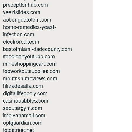
preceptionhub.com
yeezislides.com
aobongdatotem.com
home-remedies-yeast-
infection.com
electroreal.com
bestofmiami-dadecounty.com
ifoodieonyoutube.com
mineshoppingcart.com
topworkoutsupplies.com
mouthshutreviews.com
hirzadesalta.com
digitallifeopoly.com
casinobubbles.com
seputargym.com
impiyanamall.com
optguardian.com
totostreet.net