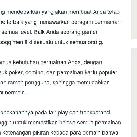
ng mendebarkan yang akan membuat Anda tetap
ame terbaik yang menawarkan beragam permainan
i semua level. Baik Anda seorang gamer
oqq memiliki sesuatu untuk semua orang.
semua kebutuhan permainan Anda, dengan
suk poker, domino, dan permainan kartu populer
si dan ramah pengguna, sehingga memudahkan
i bermain.
penekanannya pada fair play dan transparansi.
canggih untuk memastikan bahwa semua permainan
n ketenangan pikiran kepada para pemain bahwa