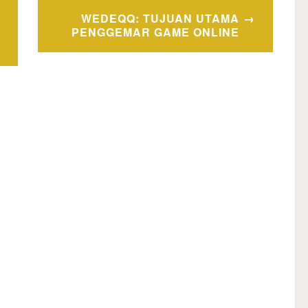
WEDEQQ: TUJUAN UTAMA
PENGGEMAR GAME ONLINE