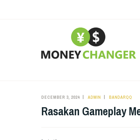
Skip
to
content
DECEMBER 3, 2024
ADMIN
BANDARQQ
Rasakan Gameplay Me