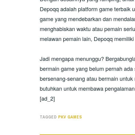
Depoqq adalah platform game terbaik 
game yang mendebarkan dan mendalam.
menghabiskan waktu atau pemain seriu
melawan pemain lain, Depoqq memiliki
Jadi mengapa menunggu? Bergabunglah
bermain game yang belum pernah ada 
bersenang-senang atau bermain untuk
butuhkan untuk membawa pengalaman b
[ad_2]
TAGGED
PKV GAMES