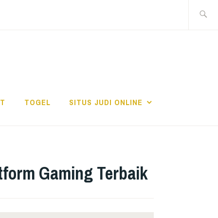
Search
for:
 SITUS JUDI
LER DENGAN
ET
TOGEL
SITUS JUDI ONLINE
ULSA
tform Gaming Terbaik