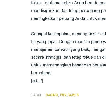
fokus, terutama ketika Anda berada pa
mendisiplinkan dan tetap berpegang p
meningkatkan peluang Anda untuk mem
Sebagai kesimpulan, menang besar di 
tip yang tepat. Dengan memilih game 
manajemen bankroll yang baik, mengam
secara strategis, dan tetap fokus dan
untuk memenangkan besar dan berjala
beruntung!
[ad_2]
TAGGED
CASINO
,
PKV GAMES