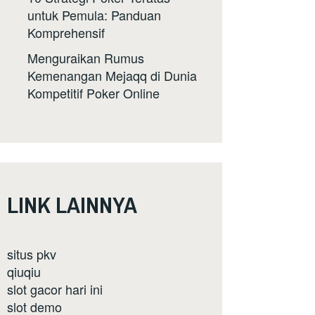
untuk Pemula: Panduan
Komprehensif
Menguraikan Rumus
Kemenangan Mejaqq di Dunia
Kompetitif Poker Online
LINK LAINNYA
situs pkv
qiuqiu
slot gacor hari ini
slot demo