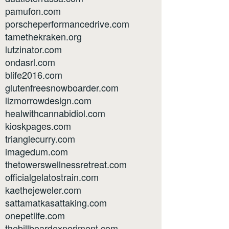
pamufon.com
porscheperformancedrive.com
tamethekraken.org
lutzinator.com
ondasrl.com
blife2016.com
glutenfreesnowboarder.com
lizmorrowdesign.com
healwithcannabidiol.com
kioskpages.com
trianglecurry.com
imagedum.com
thetowerswellnessretreat.com
officialgelatostrain.com
kaethejeweler.com
sattamatkasattaking.com
onepetlife.com
thebillboardexperiment.com