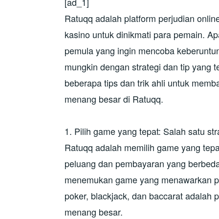
[ad_1]
Ratuqq adalah platform perjudian onl
kasino untuk dinikmati para pemain. 
pemula yang ingin mencoba keberuntun
mungkin dengan strategi dan tip yang t
beberapa tips dan trik ahli untuk me
menang besar di Ratuqq.
1. Pilih game yang tepat: Salah satu s
Ratuqq adalah memilih game yang tepa
peluang dan pembayaran yang berbeda, 
menemukan game yang menawarkan pel
poker, blackjack, dan baccarat adalah p
menang besar.