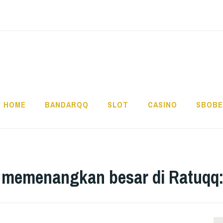
PANDUAN MEMILIH
ONLINE TERPOPU
HOME
BANDARQQ
SLOT
CASINO
SBOB
FITUR DEPOSIT P
 memenangkan besar di Ratuqq: t