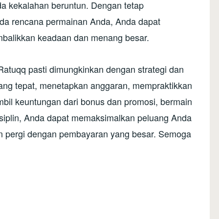
da kekalahan beruntun. Dengan tetap
ada rencana permainan Anda, Anda dapat
balikkan keadaan dan menang besar.
Ratuqq pasti dimungkinkan dengan strategi dan
yang tepat, menetapkan anggaran, mempraktikkan
bil keuntungan dari bonus dan promosi, bermain
 disiplin, Anda dapat memaksimalkan peluang Anda
n pergi dengan pembayaran yang besar. Semoga