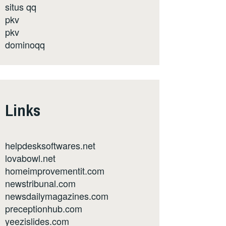
situs qq
pkv
pkv
dominoqq
Links
helpdesksoftwares.net
lovabowl.net
homeimprovementit.com
newstribunal.com
newsdailymagazines.com
preceptionhub.com
yeezislides.com