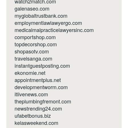
watch2match.com
galenaseo.com
myglobaltrustbank.com
employmentlawlawyergo.com
medicalmalpracticelawyersinc.com
comportshop.com
topdecorshop.com
shopasotv.com
travelsanga.com
instantguestposting.com
ekonomie.net
appointmentplus.net
developmentworm.com
itlivenews.com
theplumbingfremont.com
newstrending24.com
ufabetbonus.biz
kelasweekend.com