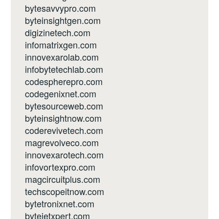
bytesavvypro.com
byteinsightgen.com
digizinetech.com
infomatrixgen.com
innovexarolab.com
infobytetechlab.com
codespherepro.com
codegenixnet.com
bytesourceweb.com
byteinsightnow.com
coderevivetech.com
magrevolveco.com
innovexarotech.com
infovortexpro.com
magcircuitplus.com
techscopeitnow.com
bytetronixnet.com
bytejetxpert.com