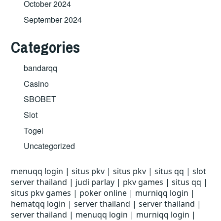
October 2024
September 2024
Categories
bandarqq
Casino
SBOBET
Slot
Togel
Uncategorized
menuqq login
|
situs pkv
|
situs pkv
|
situs qq
|
slot
server thailand
|
judi parlay
|
pkv games
|
situs qq
|
situs pkv games
|
poker online
|
murniqq login
|
hematqq login
|
server thailand
|
server thailand
|
server thailand
|
menuqq login
|
murniqq login
|