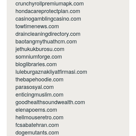
crunchyrollpremiumapk.com
hondacareprotectplan.com
casinogamblingcasino.com
towtimenews.com
draincleaningdirectory.com
baotangmythuathcm.com
jethukukburosu.com
somniumforge.com
bloglibraries.com
luleburgaznakliyatfirmasi.com
thebapehoodie.com
parasosyal.com
enticingmuslim.com
goodhealthsoundwealth.com
elenapoems.com
hellmouseretro.com
fcsabatehran.com
dogemutants.com