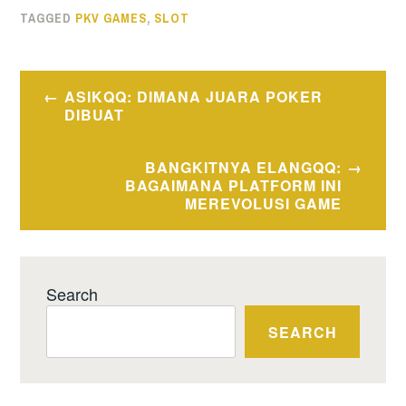
TAGGED
PKV GAMES
,
SLOT
Post
ASIKQQ: DIMANA JUARA POKER
navigation
DIBUAT
BANGKITNYA ELANGQQ:
BAGAIMANA PLATFORM INI
MEREVOLUSI GAME
Search
SEARCH