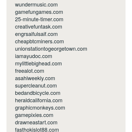
wundermusic.com
gamefungames.com
25-minute-timer.com
creativefuntask.com
engrsaifulsaif.com
cheapbtcminers.com
unionstationtogeorgetown.com
iamayudoc.com
mylittlebighead.com
freealot.com
asahiweekly.com
supercleanut.com
bedandbicycle.com
heraldcalifornia.com
graphicmonkeys.com
gamepixies.com
drawneastart.com
fasthokislot88.com