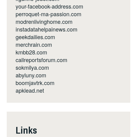
your-facebook-address.com
perroquet-ma-passion.com
modrenlivinghome.com
instadatahelpainews.com
geekdailies.com
merchrain.com
kmbb28.com
callreportsforum.com
sokmilya.com
abyluny.com
boomjavtrk.com
apklead.net
Links