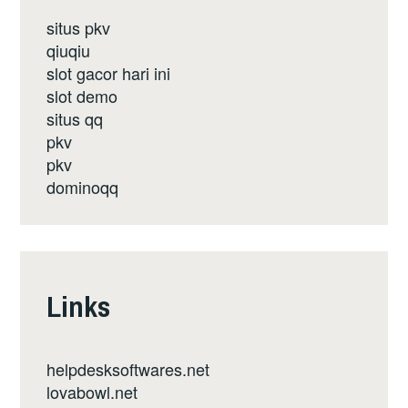
situs pkv
qiuqiu
slot gacor hari ini
slot demo
situs qq
pkv
pkv
dominoqq
Links
helpdesksoftwares.net
lovabowl.net