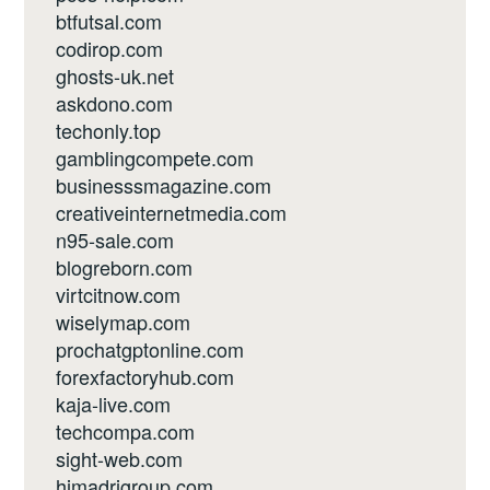
btfutsal.com
codirop.com
ghosts-uk.net
askdono.com
techonly.top
gamblingcompete.com
businesssmagazine.com
creativeinternetmedia.com
n95-sale.com
blogreborn.com
virtcitnow.com
wiselymap.com
prochatgptonline.com
forexfactoryhub.com
kaja-live.com
techcompa.com
sight-web.com
himadrigroup.com