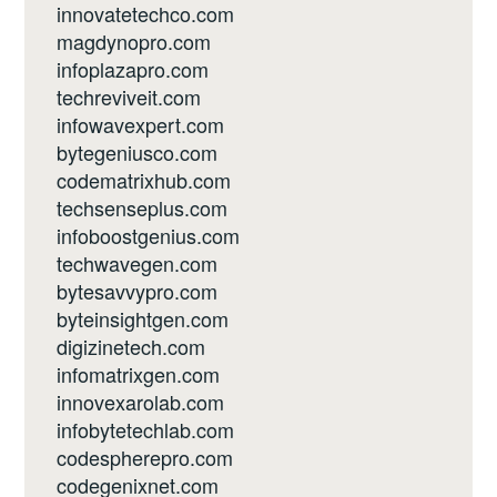
innovatetechco.com
magdynopro.com
infoplazapro.com
techreviveit.com
infowavexpert.com
bytegeniusco.com
codematrixhub.com
techsenseplus.com
infoboostgenius.com
techwavegen.com
bytesavvypro.com
byteinsightgen.com
digizinetech.com
infomatrixgen.com
innovexarolab.com
infobytetechlab.com
codespherepro.com
codegenixnet.com