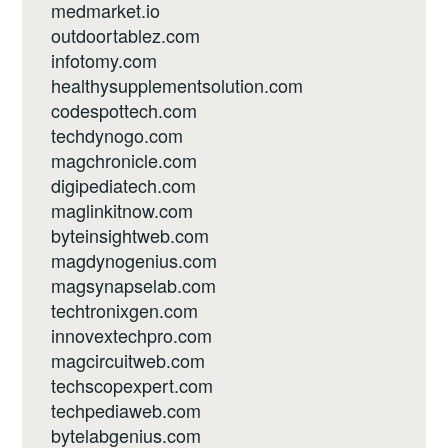
medmarket.io
outdoortablez.com
infotomy.com
healthysupplementsolution.com
codespottech.com
techdynogo.com
magchronicle.com
digipediatech.com
maglinkitnow.com
byteinsightweb.com
magdynogenius.com
magsynapselab.com
techtronixgen.com
innovextechpro.com
magcircuitweb.com
techscopexpert.com
techpediaweb.com
bytelabgenius.com