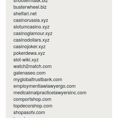
shootermask.biz
busterwheel.biz
shelfari.net
casinorussia.xyz
slotumcasino.xyz
casinoglamour.xyz
casinodollars.xyz
casinojoker.xyz
pokerdewa.xyz
slot-wiki.xyz
watch2match.com
galenaseo.com
myglobaltrustbank.com
employmentlawlawyergo.com
medicalmalpracticelawyersinc.com
comportshop.com
topdecorshop.com
shopasotv.com