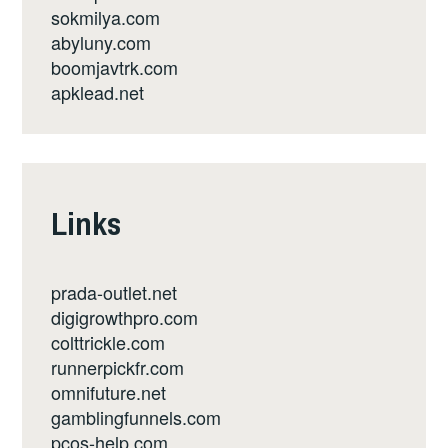
sokmilya.com
abyluny.com
boomjavtrk.com
apklead.net
Links
prada-outlet.net
digigrowthpro.com
colttrickle.com
runnerpickfr.com
omnifuture.net
gamblingfunnels.com
pcos-help.com