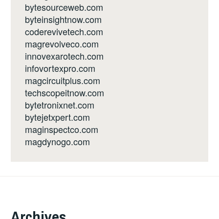
bytesourceweb.com
byteinsightnow.com
coderevivetech.com
magrevolveco.com
innovexarotech.com
infovortexpro.com
magcircuitplus.com
techscopeitnow.com
bytetronixnet.com
bytejetxpert.com
maginspectco.com
magdynogo.com
Archives