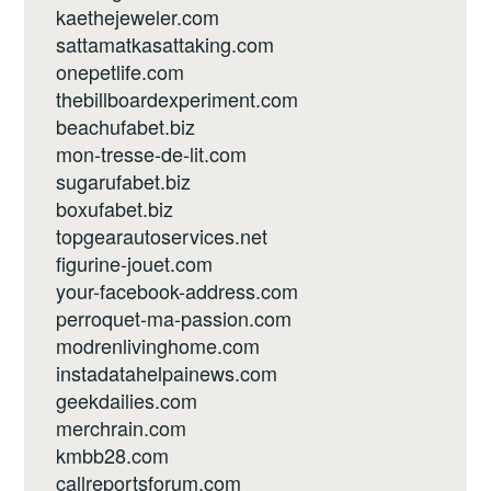
kaethejeweler.com
sattamatkasattaking.com
onepetlife.com
thebillboardexperiment.com
beachufabet.biz
mon-tresse-de-lit.com
sugarufabet.biz
boxufabet.biz
topgearautoservices.net
figurine-jouet.com
your-facebook-address.com
perroquet-ma-passion.com
modrenlivinghome.com
instadatahelpainews.com
geekdailies.com
merchrain.com
kmbb28.com
callreportsforum.com