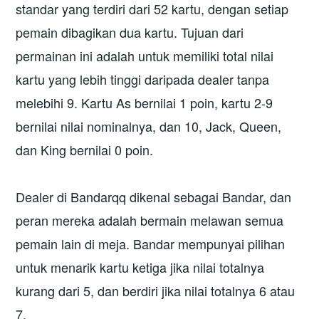
standar yang terdiri dari 52 kartu, dengan setiap
pemain dibagikan dua kartu. Tujuan dari
permainan ini adalah untuk memiliki total nilai
kartu yang lebih tinggi daripada dealer tanpa
melebihi 9. Kartu As bernilai 1 poin, kartu 2-9
bernilai nilai nominalnya, dan 10, Jack, Queen,
dan King bernilai 0 poin.
Dealer di Bandarqq dikenal sebagai Bandar, dan
peran mereka adalah bermain melawan semua
pemain lain di meja. Bandar mempunyai pilihan
untuk menarik kartu ketiga jika nilai totalnya
kurang dari 5, dan berdiri jika nilai totalnya 6 atau
7.