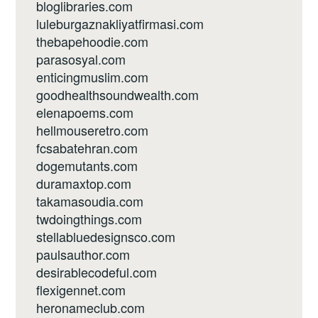
bloglibraries.com
luleburgaznakliyatfirmasi.com
thebapehoodie.com
parasosyal.com
enticingmuslim.com
goodhealthsoundwealth.com
elenapoems.com
hellmouseretro.com
fcsabatehran.com
dogemutants.com
duramaxtop.com
takamasoudia.com
twdoingthings.com
stellabluedesignsco.com
paulsauthor.com
desirablecodeful.com
flexigennet.com
heronameclub.com