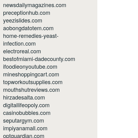
newsdailymagazines.com
preceptionhub.com
yeezislides.com
aobongdatotem.com
home-remedies-yeast-
infection.com
electroreal.com
bestofmiami-dadecounty.com
ifoodieonyoutube.com
mineshoppingcart.com
topworkoutsupplies.com
mouthshutreviews.com
hirzadesalta.com
digitallifeopoly.com
casinobubbles.com
seputargym.com
impiyanamall.com
optguardian.com