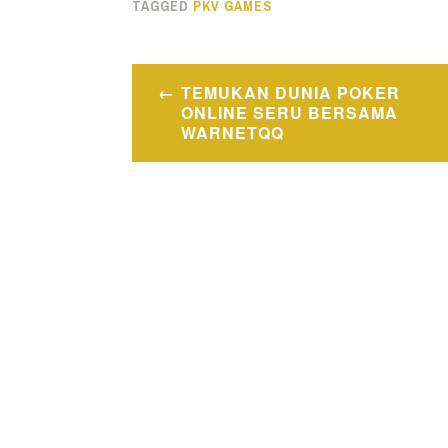
TAGGED
PKV GAMES
Post
TEMUKAN DUNIA POKER
navigation
ONLINE SERU BERSAMA
WARNETQQ