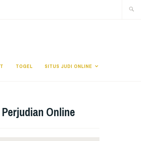
Search
for:
 SITUS JUDI
LER DENGAN
ET
TOGEL
SITUS JUDI ONLINE
ULSA
Perjudian Online