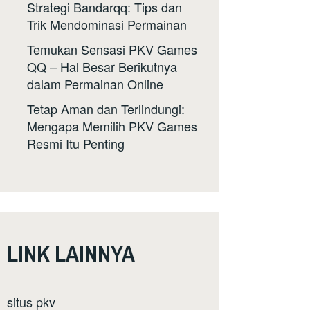
Strategi Bandarqq: Tips dan
Trik Mendominasi Permainan
Temukan Sensasi PKV Games
QQ – Hal Besar Berikutnya
dalam Permainan Online
Tetap Aman dan Terlindungi:
Mengapa Memilih PKV Games
Resmi Itu Penting
LINK LAINNYA
situs pkv