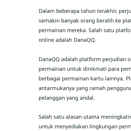
Dalam beberapa tahun terakhir, perj
semakin banyak orang beralih ke pl
permainan mereka. Salah satu platf
online adalah DanaQQ.
DanaQQ adalah platform perjudian 
permainan untuk dinikmati para pema
berbagai permainan kartu lainnya. P
antarmukanya yang ramah pengguna,
pelanggan yang andal.
Salah satu alasan utama meningkat
untuk menyediakan lingkungan perm