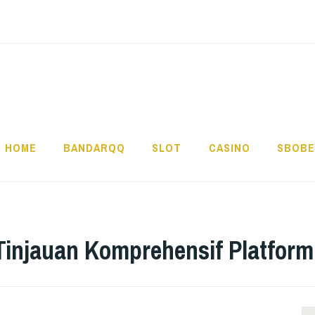
PANDUAN MEMILIH
ONLINE TERPOPU
HOME
BANDARQQ
SLOT
CASINO
SBOB
FITUR DEPOSIT P
injauan Komprehensif Platform 