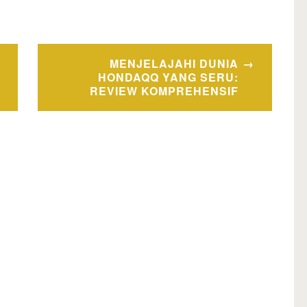
MENJELAJAHI DUNIA
HONDAQQ YANG SERU:
REVIEW KOMPREHENSIF