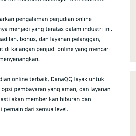
rkan pengalaman perjudian online
 menjadi yang teratas dalam industri ini.
dilan, bonus, dan layanan pelanggan,
t di kalangan penjudi online yang mencari
 menyenangkan.
ian online terbaik, DanaQQ layak untuk
 opsi pembayaran yang aman, dan layanan
pasti akan memberikan hiburan dan
 pemain dari semua level.