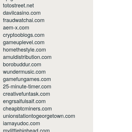
totostreet.net
davilcasino.com
fraudwatchai.com
aem-x.com
cryptooblogs.com
gameuplevel.com
homethestyle.com
amuldistribution.com
borobuddur.com
wundermusic.com
gamefungames.com
25-minute-timer.com
creativefuntask.com
engrsaifulsaif.com
cheapbtcminers.com
unionstationtogeorgetown.com
iamayudoc.com
mylittlebighead.com