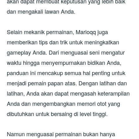
akan dapat membuat keputusan yang lebih baik
dan mengakali lawan Anda.
Selain mekanik permainan, Marioqq juga
memberikan tips dan trik untuk meningkatkan
gameplay Anda. Dari menguasai seni mengatur
waktu hingga menyempurnakan bidikan Anda,
panduan ini mencakup semua hal penting untuk
menjadi pemain papan atas. Dengan latihan dan
latihan, Anda akan dapat mengasah keterampilan
Anda dan mengembangkan memori otot yang
dibutuhkan untuk bersaing di level tinggi.
Namun menguasai permainan bukan hanya