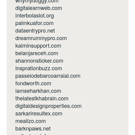
whymydoggy.com
digitalearnweb.com
interbolaslot.org
palmkuafor.com
dataentrypro.net
dreamrummypro.com
kaiminsupport.com
belanjareceh.com
shannonsticker.com
insprationbuzz.com
passeiodebarcoarraial.com
fondworth.com
iamseharkhan.com
thelatestkhabrain.com
digitaldesignproperties.com
sarkariresultex.com
mealizo.com
barknpaws.net