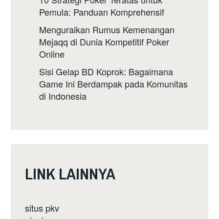
Pemula: Panduan Komprehensif
Menguraikan Rumus Kemenangan
Mejaqq di Dunia Kompetitif Poker
Online
Sisi Gelap BD Koprok: Bagaimana
Game Ini Berdampak pada Komunitas
di Indonesia
LINK LAINNYA
situs pkv