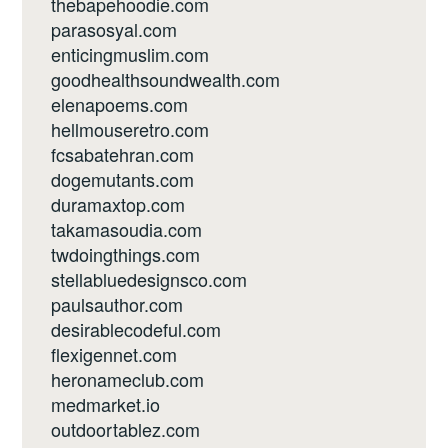
thebapehoodie.com
parasosyal.com
enticingmuslim.com
goodhealthsoundwealth.com
elenapoems.com
hellmouseretro.com
fcsabatehran.com
dogemutants.com
duramaxtop.com
takamasoudia.com
twdoingthings.com
stellabluedesignsco.com
paulsauthor.com
desirablecodeful.com
flexigennet.com
heronameclub.com
medmarket.io
outdoortablez.com