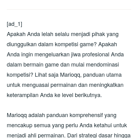
[ad_1]
Apakah Anda lelah selalu menjadi pihak yang
diunggulkan dalam kompetisi game? Apakah
Anda ingin mengeluarkan jiwa profesional Anda
dalam bermain game dan mulai mendominasi
kompetisi? Lihat saja Marioqq, panduan utama
untuk menguasai permainan dan meningkatkan
keterampilan Anda ke level berikutnya.
Marioqq adalah panduan komprehensif yang
mencakup semua yang perlu Anda ketahui untuk
menjadi ahli permainan. Dari strategi dasar hingga