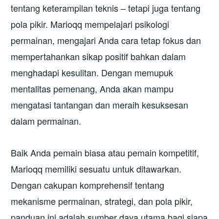
tentang keterampilan teknis – tetapi juga tentang
pola pikir. Marioqq mempelajari psikologi
permainan, mengajari Anda cara tetap fokus dan
mempertahankan sikap positif bahkan dalam
menghadapi kesulitan. Dengan memupuk
mentalitas pemenang, Anda akan mampu
mengatasi tantangan dan meraih kesuksesan
dalam permainan.
Baik Anda pemain biasa atau pemain kompetitif,
Marioqq memiliki sesuatu untuk ditawarkan.
Dengan cakupan komprehensif tentang
mekanisme permainan, strategi, dan pola pikir,
panduan ini adalah sumber daya utama bagi siapa