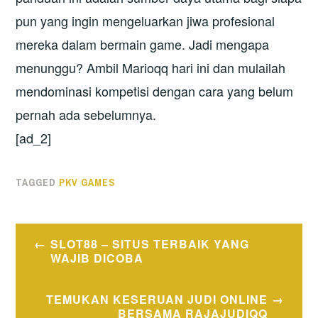
pun yang ingin mengeluarkan jiwa profesional
mereka dalam bermain game. Jadi mengapa
menunggu? Ambil Marioqq hari ini dan mulailah
mendominasi kompetisi dengan cara yang belum
pernah ada sebelumnya.
[ad_2]
TAGGED
PKV GAMES
Post
SLOT88 – SITUS TERBAIK YANG
navigation
WAJIB DICOBA
TEMUKAN KESERUAN JUDI ONLINE
BERSAMA RAJAJUDIQQ