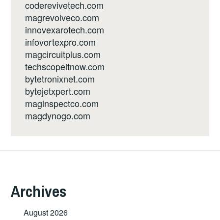
coderevivetech.com
magrevolveco.com
innovexarotech.com
infovortexpro.com
magcircuitplus.com
techscopeitnow.com
bytetronixnet.com
bytejetxpert.com
maginspectco.com
magdynogo.com
Archives
August 2026