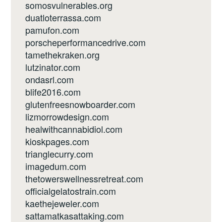
somosvulnerables.org
duatloterrassa.com
pamufon.com
porscheperformancedrive.com
tamethekraken.org
lutzinator.com
ondasrl.com
blife2016.com
glutenfreesnowboarder.com
lizmorrowdesign.com
healwithcannabidiol.com
kioskpages.com
trianglecurry.com
imagedum.com
thetowerswellnessretreat.com
officialgelatostrain.com
kaethejeweler.com
sattamatkasattaking.com