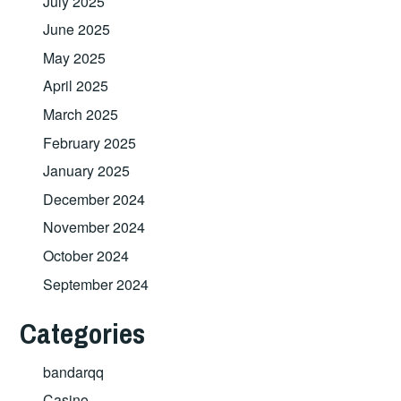
July 2025
June 2025
May 2025
April 2025
March 2025
February 2025
January 2025
December 2024
November 2024
October 2024
September 2024
Categories
bandarqq
Casino