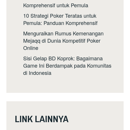
Komprehensif untuk Pemula
10 Strategi Poker Teratas untuk
Pemula: Panduan Komprehensif
Menguraikan Rumus Kemenangan
Mejaqq di Dunia Kompetitif Poker
Online
Sisi Gelap BD Koprok: Bagaimana
Game Ini Berdampak pada Komunitas
di Indonesia
LINK LAINNYA