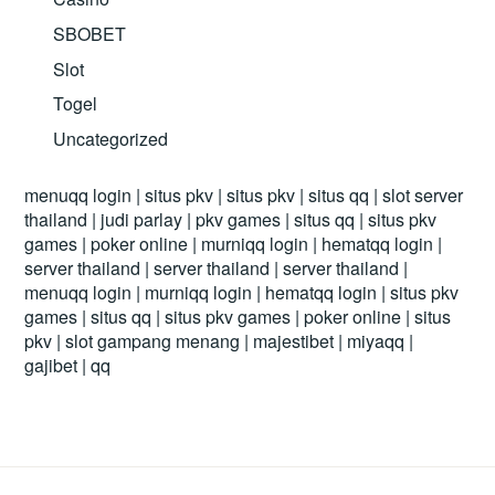
SBOBET
Slot
Togel
Uncategorized
menuqq login
|
situs pkv
|
situs pkv
|
situs qq
|
slot server
thailand
|
judi parlay
|
pkv games
|
situs qq
|
situs pkv
games
|
poker online
|
murniqq login
|
hematqq login
|
server thailand
|
server thailand
|
server thailand
|
menuqq login
|
murniqq login
|
hematqq login
|
situs pkv
games
|
situs qq
|
situs pkv games
|
poker online
|
situs
pkv
|
slot gampang menang
|
majestibet
|
miyaqq
|
gajibet
|
qq