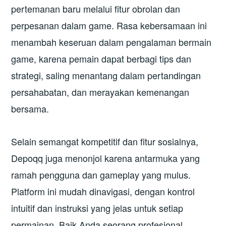
pertemanan baru melalui fitur obrolan dan
perpesanan dalam game. Rasa kebersamaan ini
menambah keseruan dalam pengalaman bermain
game, karena pemain dapat berbagi tips dan
strategi, saling menantang dalam pertandingan
persahabatan, dan merayakan kemenangan
bersama.
Selain semangat kompetitif dan fitur sosialnya,
Depoqq juga menonjol karena antarmuka yang
ramah pengguna dan gameplay yang mulus.
Platform ini mudah dinavigasi, dengan kontrol
intuitif dan instruksi yang jelas untuk setiap
permainan. Baik Anda seorang profesional