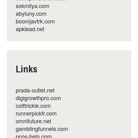
sokmilya.com
abyluny.com
boomjavtrk.com
apklead.net
Links
prada-outlet.net
digigrowthpro.com
colttrickle.com
runnerpickfr.com
omnifuture.net
gamblingfunnels.com
pcos-help.com