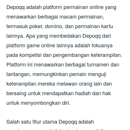
Depoqq adalah platform permainan online yang
menawarkan berbagai macam permainan,
termasuk poker, domino, dan permainan kartu
lainnya. Apa yang membedakan Depoqq dari
platform game online lainnya adalah fokusnya
pada kompetisi dan pengembangan keterampilan.
Platform ini menawarkan berbagai turnamen dan
tantangan, memungkinkan pemain menguji
keterampilan mereka melawan orang lain dan
bersaing untuk mendapatkan hadiah dan hak
untuk menyombongkan diri.
Salah satu fitur utama Depoqq adalah