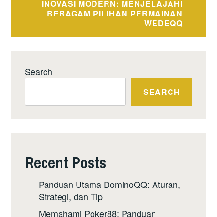
INOVASI MODERN: MENJELAJAHI
BERAGAM PILIHAN PERMAINAN
WEDEQQ
Search
SEARCH
Recent Posts
Panduan Utama DominoQQ: Aturan,
Strategi, dan Tip
Memahami Poker88: Panduan