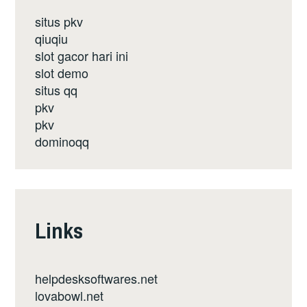
situs pkv
qiuqiu
slot gacor hari ini
slot demo
situs qq
pkv
pkv
dominoqq
Links
helpdesksoftwares.net
lovabowl.net