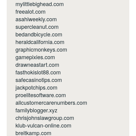
mylittlebighead.com
freealot.com
asahiweekly.com
supercleanut.com
bedandbicycle.com
heraldcalifornia.com
graphicmonkeys.com
gamepixies.com
drawneastart.com
fasthokislot88.com
safecasinotips.com
jackpotchips.com
proelitesoftware.com
allcustomercarenumbers.com
familyblogger.xyz
chrisjohnslawgroup.com
klub-vulcan-online.com
breitkamp.com