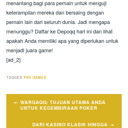
menantang bagi para pemain untuk menguji
keterampilan mereka dan bersaing dengan
pemain lain dari seluruh dunia. Jadi mengapa
menunggu? Daftar ke Depoqq hari ini dan lihat
apakah Anda memiliki apa yang diperlukan untuk
menjadi juara game!
[ad_2]
TAGGED
PKV GAMES
Post
WARGAQQ: TUJUAN UTAMA ANDA
navigation
UNTUK KEGEMBIRAAN POKER
DARI KASINO KLASIK HINGGA