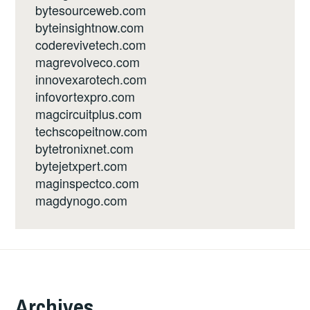
bytesourceweb.com
byteinsightnow.com
coderevivetech.com
magrevolveco.com
innovexarotech.com
infovortexpro.com
magcircuitplus.com
techscopeitnow.com
bytetronixnet.com
bytejetxpert.com
maginspectco.com
magdynogo.com
Archives