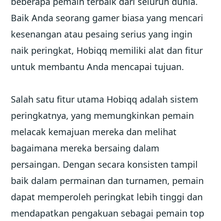
beberapa pemain terbaik dari seluruh dunia.
Baik Anda seorang gamer biasa yang mencari
kesenangan atau pesaing serius yang ingin
naik peringkat, Hobiqq memiliki alat dan fitur
untuk membantu Anda mencapai tujuan.
Salah satu fitur utama Hobiqq adalah sistem
peringkatnya, yang memungkinkan pemain
melacak kemajuan mereka dan melihat
bagaimana mereka bersaing dalam
persaingan. Dengan secara konsisten tampil
baik dalam permainan dan turnamen, pemain
dapat memperoleh peringkat lebih tinggi dan
mendapatkan pengakuan sebagai pemain top