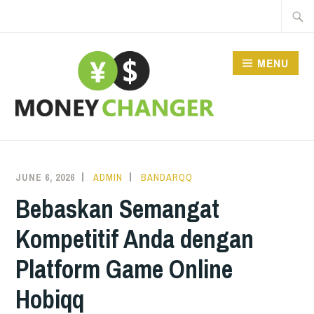
Skip
Searc
to
for:
content
MENU
PANDUAN MEMILIH
SITUS JUDI ONLINE
JUNE 6, 2026
ADMIN
BANDARQQ
TERPOPULER DENGAN
Bebaskan Semangat
FITUR DEPOSIT PULSA
Kompetitif Anda dengan
Platform Game Online
Hobiqq