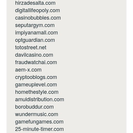
hirzadesalta.com
digitallifeopoly.com
casinobubbles.com
seputargym.com
impiyanamall.com
optguardian.com
totostreet.net
davilcasino.com
fraudwatchai.com
aem-x.com
cryptooblogs.com
gameuplevel.com
homethestyle.com
amuldistribution.com
borobuddur.com
wundermusic.com
gamefungames.com
25-minute-timer.com