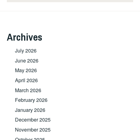
Archives
July 2026
June 2026
May 2026
April 2026
March 2026
February 2026
January 2026
December 2025
November 2025
October 2025