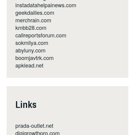
instadatahelpainews.com
geekdailies.com
merchrain.com
kmbb28.com
callreportsforum.com
sokmilya.com
abyluny.com
boomjavtrk.com
apklead.net
Links
prada-outlet.net
digigrowthpro.com