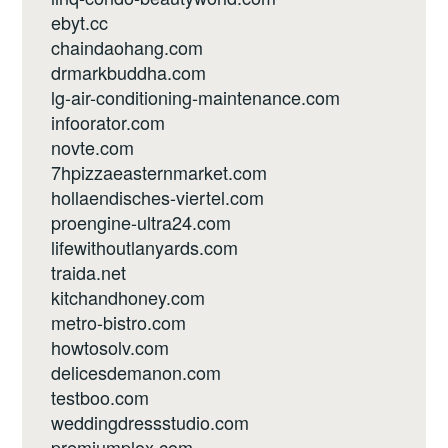
ebyt.cc
chaindaohang.com
drmarkbuddha.com
lg-air-conditioning-maintenance.com
infoorator.com
novte.com
7hpizzaeasternmarket.com
hollaendisches-viertel.com
proengine-ultra24.com
lifewithoutlanyards.com
traida.net
kitchandhoney.com
metro-bistro.com
howtosolv.com
delicesdemanon.com
testboo.com
weddingdressstudio.com
premiumplox.com