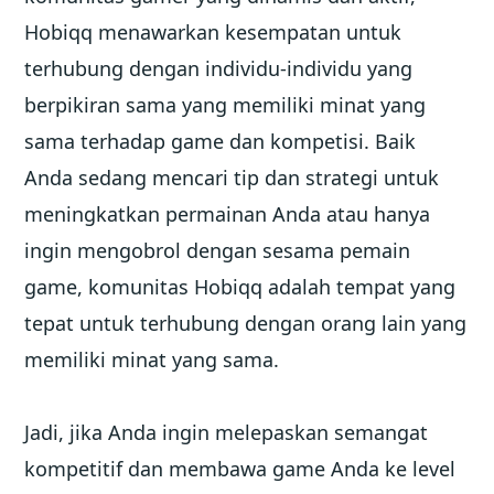
Hobiqq menawarkan kesempatan untuk
terhubung dengan individu-individu yang
berpikiran sama yang memiliki minat yang
sama terhadap game dan kompetisi. Baik
Anda sedang mencari tip dan strategi untuk
meningkatkan permainan Anda atau hanya
ingin mengobrol dengan sesama pemain
game, komunitas Hobiqq adalah tempat yang
tepat untuk terhubung dengan orang lain yang
memiliki minat yang sama.
Jadi, jika Anda ingin melepaskan semangat
kompetitif dan membawa game Anda ke level