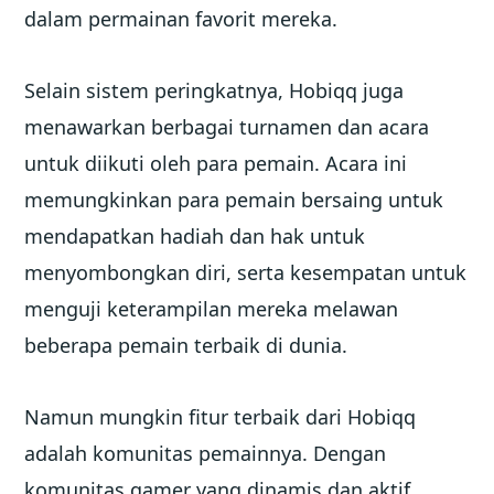
dalam permainan favorit mereka.
Selain sistem peringkatnya, Hobiqq juga
menawarkan berbagai turnamen dan acara
untuk diikuti oleh para pemain. Acara ini
memungkinkan para pemain bersaing untuk
mendapatkan hadiah dan hak untuk
menyombongkan diri, serta kesempatan untuk
menguji keterampilan mereka melawan
beberapa pemain terbaik di dunia.
Namun mungkin fitur terbaik dari Hobiqq
adalah komunitas pemainnya. Dengan
komunitas gamer yang dinamis dan aktif,