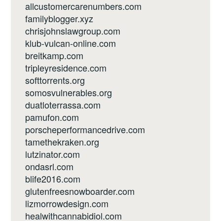
allcustomercarenumbers.com
familyblogger.xyz
chrisjohnslawgroup.com
klub-vulcan-online.com
breitkamp.com
tripleyresidence.com
softtorrents.org
somosvulnerables.org
duatloterrassa.com
pamufon.com
porscheperformancedrive.com
tamethekraken.org
lutzinator.com
ondasrl.com
blife2016.com
glutenfreesnowboarder.com
lizmorrowdesign.com
healwithcannabidiol.com