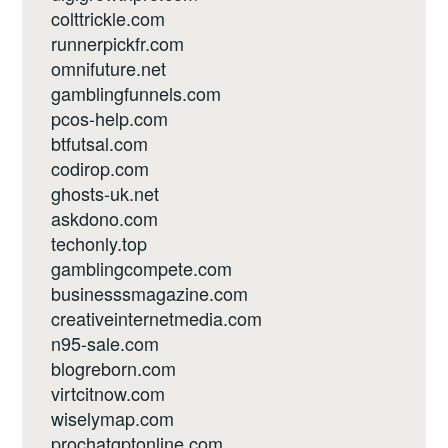
colttrickle.com
runnerpickfr.com
omnifuture.net
gamblingfunnels.com
pcos-help.com
btfutsal.com
codirop.com
ghosts-uk.net
askdono.com
techonly.top
gamblingcompete.com
businesssmagazine.com
creativeinternetmedia.com
n95-sale.com
blogreborn.com
virtcitnow.com
wiselymap.com
prochatgptonline.com