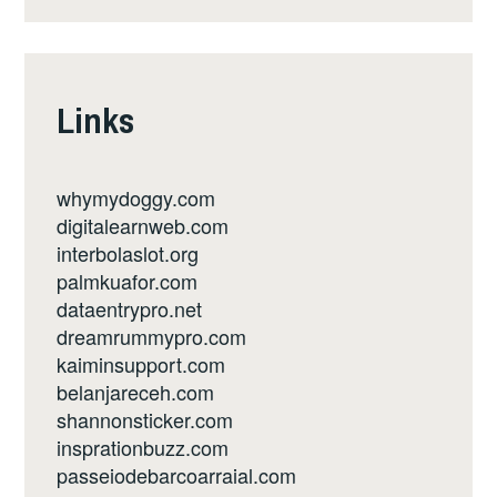
Links
whymydoggy.com
digitalearnweb.com
interbolaslot.org
palmkuafor.com
dataentrypro.net
dreamrummypro.com
kaiminsupport.com
belanjareceh.com
shannonsticker.com
insprationbuzz.com
passeiodebarcoarraial.com