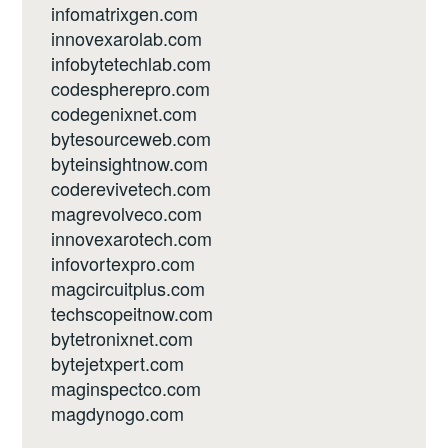
infomatrixgen.com
innovexarolab.com
infobytetechlab.com
codespherepro.com
codegenixnet.com
bytesourceweb.com
byteinsightnow.com
coderevivetech.com
magrevolveco.com
innovexarotech.com
infovortexpro.com
magcircuitplus.com
techscopeitnow.com
bytetronixnet.com
bytejetxpert.com
maginspectco.com
magdynogo.com