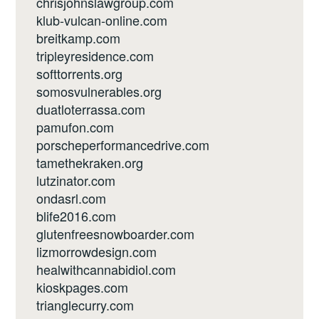
chrisjohnslawgroup.com
klub-vulcan-online.com
breitkamp.com
tripleyresidence.com
softtorrents.org
somosvulnerables.org
duatloterrassa.com
pamufon.com
porscheperformancedrive.com
tamethekraken.org
lutzinator.com
ondasrl.com
blife2016.com
glutenfreesnowboarder.com
lizmorrowdesign.com
healwithcannabidiol.com
kioskpages.com
trianglecurry.com