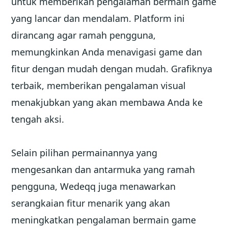
untuk memberikan pengalaman bermain game
yang lancar dan mendalam. Platform ini
dirancang agar ramah pengguna,
memungkinkan Anda menavigasi game dan
fitur dengan mudah dengan mudah. Grafiknya
terbaik, memberikan pengalaman visual
menakjubkan yang akan membawa Anda ke
tengah aksi.
Selain pilihan permainannya yang
mengesankan dan antarmuka yang ramah
pengguna, Wedeqq juga menawarkan
serangkaian fitur menarik yang akan
meningkatkan pengalaman bermain game