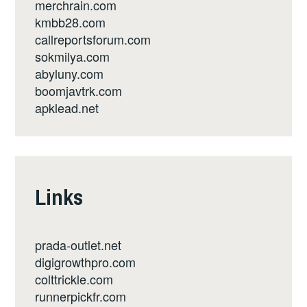
merchrain.com
kmbb28.com
callreportsforum.com
sokmilya.com
abyluny.com
boomjavtrk.com
apklead.net
Links
prada-outlet.net
digigrowthpro.com
colttrickle.com
runnerpickfr.com