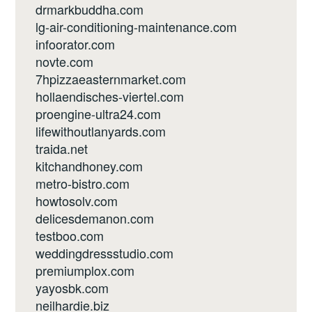
drmarkbuddha.com
lg-air-conditioning-maintenance.com
infoorator.com
novte.com
7hpizzaeasternmarket.com
hollaendisches-viertel.com
proengine-ultra24.com
lifewithoutlanyards.com
traida.net
kitchandhoney.com
metro-bistro.com
howtosolv.com
delicesdemanon.com
testboo.com
weddingdressstudio.com
premiumplox.com
yayosbk.com
neilhardie.biz