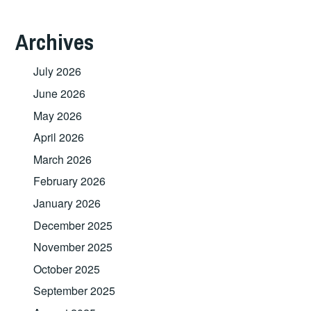
Archives
July 2026
June 2026
May 2026
April 2026
March 2026
February 2026
January 2026
December 2025
November 2025
October 2025
September 2025