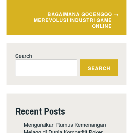
BAGAIMANA GOCENGQQ
MEREVOLUSI INDUSTRI GAME
ONLINE
Search
SEARCH
Recent Posts
Menguraikan Rumus Kemenangan
Mejaqq di Dunia Kompetitif Poker