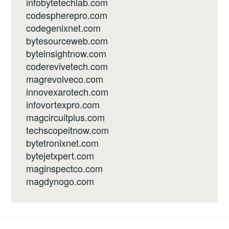
infobytetechlab.com
codespherepro.com
codegenixnet.com
bytesourceweb.com
byteinsightnow.com
coderevivetech.com
magrevolveco.com
innovexarotech.com
infovortexpro.com
magcircuitplus.com
techscopeitnow.com
bytetronixnet.com
bytejetxpert.com
maginspectco.com
magdynogo.com