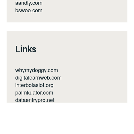
aandly.com
bswoo.com
Links
whymydoggy.com
digitalearnweb.com
interbolaslot.org
palmkuafor.com
dataentrypro.net
dreamrummypro.com
kaiminsupport.com
belanjareceh.com
shannonsticker.com