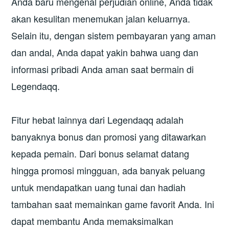
Anda baru mengenal perjudian online, Anda tidak
akan kesulitan menemukan jalan keluarnya.
Selain itu, dengan sistem pembayaran yang aman
dan andal, Anda dapat yakin bahwa uang dan
informasi pribadi Anda aman saat bermain di
Legendaqq.
Fitur hebat lainnya dari Legendaqq adalah
banyaknya bonus dan promosi yang ditawarkan
kepada pemain. Dari bonus selamat datang
hingga promosi mingguan, ada banyak peluang
untuk mendapatkan uang tunai dan hadiah
tambahan saat memainkan game favorit Anda. Ini
dapat membantu Anda memaksimalkan