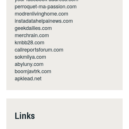
perroquet-ma-passion.com
modrenlivinghome.com
instadatahelpainews.com
geekdailies.com
merchrain.com
kmbb28.com
callreportsforum.com
sokmilya.com
abyluny.com
boomjavtrk.com
apklead.net
Links