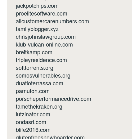
jackpotchips.com
proelitesoftware.com
allcustomercarenumbers.com
familyblogger.xyz
chrisjohnslawgroup.com
klub-vulcan-online.com
breitkamp.com
tripleyresidence.com
softtorrents.org
somosvulnerables.org
duatloterrassa.com
pamufon.com
porscheperformancedrive.com
tamethekraken.org
lutzinator.com
ondasrl.com
blife2016.com
glutenfreesnowboarder.com