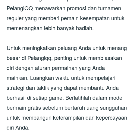
PelangiQQ menawarkan promosi dan turnamen
reguler yang memberi pemain kesempatan untuk
memenangkan lebih banyak hadiah.
Untuk meningkatkan peluang Anda untuk menang
besar di Pelangiqq, penting untuk membiasakan
diri dengan aturan permainan yang Anda
mainkan. Luangkan waktu untuk mempelajari
strategi dan taktik yang dapat membantu Anda
berhasil di setiap game. Berlatihlah dalam mode
bermain gratis sebelum bertaruh uang sungguhan
untuk membangun keterampilan dan kepercayaan
diri Anda.