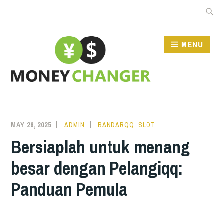
Skip
Searc
to
for:
content
MENU
PANDUAN MEMILIH
SITUS JUDI ONLINE
MAY 26, 2025
ADMIN
BANDARQQ
,
SLOT
TERPOPULER DENGAN
Bersiaplah untuk menang
FITUR DEPOSIT PULSA
besar dengan Pelangiqq:
Panduan Pemula