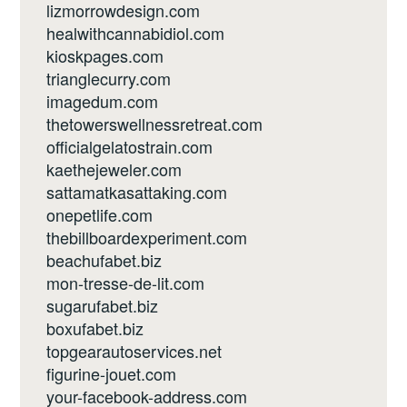
lizmorrowdesign.com
healwithcannabidiol.com
kioskpages.com
trianglecurry.com
imagedum.com
thetowerswellnessretreat.com
officialgelatostrain.com
kaethejeweler.com
sattamatkasattaking.com
onepetlife.com
thebillboardexperiment.com
beachufabet.biz
mon-tresse-de-lit.com
sugarufabet.biz
boxufabet.biz
topgearautoservices.net
figurine-jouet.com
your-facebook-address.com