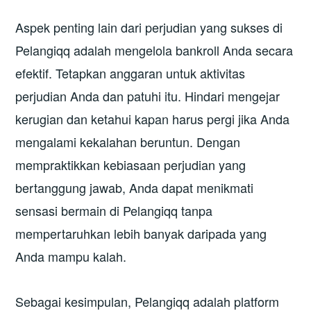
Aspek penting lain dari perjudian yang sukses di
Pelangiqq adalah mengelola bankroll Anda secara
efektif. Tetapkan anggaran untuk aktivitas
perjudian Anda dan patuhi itu. Hindari mengejar
kerugian dan ketahui kapan harus pergi jika Anda
mengalami kekalahan beruntun. Dengan
mempraktikkan kebiasaan perjudian yang
bertanggung jawab, Anda dapat menikmati
sensasi bermain di Pelangiqq tanpa
mempertaruhkan lebih banyak daripada yang
Anda mampu kalah.
Sebagai kesimpulan, Pelangiqq adalah platform