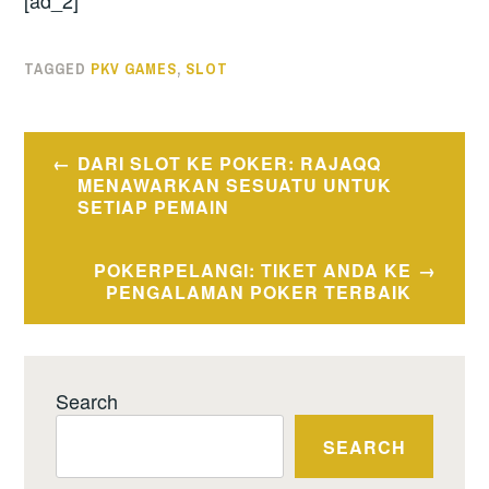
[ad_2]
TAGGED
PKV GAMES
,
SLOT
Post
DARI SLOT KE POKER: RAJAQQ
navigation
MENAWARKAN SESUATU UNTUK
SETIAP PEMAIN
POKERPELANGI: TIKET ANDA KE
PENGALAMAN POKER TERBAIK
Search
SEARCH