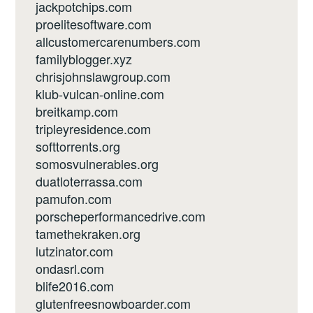
jackpotchips.com
proelitesoftware.com
allcustomercarenumbers.com
familyblogger.xyz
chrisjohnslawgroup.com
klub-vulcan-online.com
breitkamp.com
tripleyresidence.com
softtorrents.org
somosvulnerables.org
duatloterrassa.com
pamufon.com
porscheperformancedrive.com
tamethekraken.org
lutzinator.com
ondasrl.com
blife2016.com
glutenfreesnowboarder.com