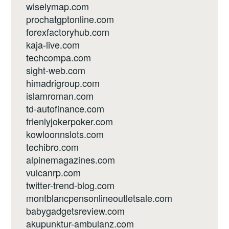
wiselymap.com
prochatgptonline.com
forexfactoryhub.com
kaja-live.com
techcompa.com
sight-web.com
himadrigroup.com
islamroman.com
td-autofinance.com
frienlyjokerpoker.com
kowloonnslots.com
techibro.com
alpinemagazines.com
vulcanrp.com
twitter-trend-blog.com
montblancpensonlineoutletsale.com
babygadgetsreview.com
akupunktur-ambulanz.com