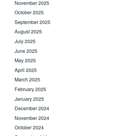
November 2025
October 2025
September 2025
August 2025
July 2025
June 2025
May 2025
April 2025
March 2025
February 2025
January 2025
December 2024
November 2024
October 2024