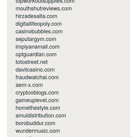
topworkoutsupplies.com
mouthshutreviews.com
hirzadesalta.com
digitallifeopoly.com
casinobubbles.com
seputargym.com
impiyanamall.com
optguardian.com
totostreet.net
davilcasino.com
fraudwatchai.com
aem-x.com
cryptooblogs.com
gameuplevel.com
homethestyle.com
amuldistribution.com
borobuddur.com
wundermusic.com