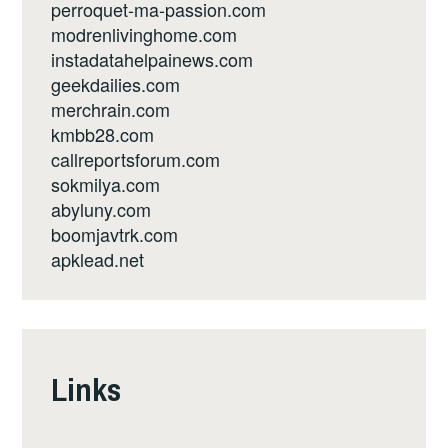
perroquet-ma-passion.com
modrenlivinghome.com
instadatahelpainews.com
geekdailies.com
merchrain.com
kmbb28.com
callreportsforum.com
sokmilya.com
abyluny.com
boomjavtrk.com
apklead.net
Links