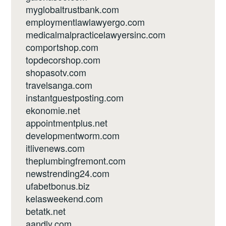
myglobaltrustbank.com
employmentlawlawyergo.com
medicalmalpracticelawyersinc.com
comportshop.com
topdecorshop.com
shopasotv.com
travelsanga.com
instantguestposting.com
ekonomie.net
appointmentplus.net
developmentworm.com
itlivenews.com
theplumbingfremont.com
newstrending24.com
ufabetbonus.biz
kelasweekend.com
betatk.net
aandly.com