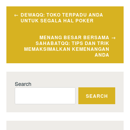
Post
DEWAQQ: TOKO TERPADU ANDA
navigation
UNTUK SEGALA HAL POKER
MENANG BESAR BERSAMA
SAHABATQQ: TIPS DAN TRIK
MEMAKSIMALKAN KEMENANGAN
ANDA
Search
SEARCH