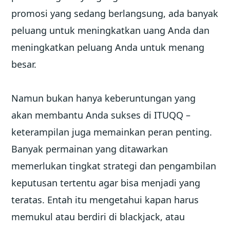
promosi yang sedang berlangsung, ada banyak
peluang untuk meningkatkan uang Anda dan
meningkatkan peluang Anda untuk menang
besar.
Namun bukan hanya keberuntungan yang
akan membantu Anda sukses di ITUQQ –
keterampilan juga memainkan peran penting.
Banyak permainan yang ditawarkan
memerlukan tingkat strategi dan pengambilan
keputusan tertentu agar bisa menjadi yang
teratas. Entah itu mengetahui kapan harus
memukul atau berdiri di blackjack, atau