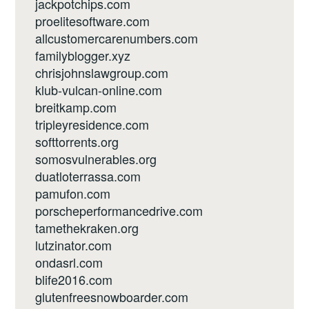
jackpotchips.com
proelitesoftware.com
allcustomercarenumbers.com
familyblogger.xyz
chrisjohnslawgroup.com
klub-vulcan-online.com
breitkamp.com
tripleyresidence.com
softtorrents.org
somosvulnerables.org
duatloterrassa.com
pamufon.com
porscheperformancedrive.com
tamethekraken.org
lutzinator.com
ondasrl.com
blife2016.com
glutenfreesnowboarder.com