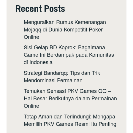
Recent Posts
Menguraikan Rumus Kemenangan
Mejaqq di Dunia Kompetitif Poker
Online
Sisi Gelap BD Koprok: Bagaimana
Game Ini Berdampak pada Komunitas
di Indonesia
Strategi Bandarqq: Tips dan Trik
Mendominasi Permainan
Temukan Sensasi PKV Games QQ –
Hal Besar Berikutnya dalam Permainan
Online
Tetap Aman dan Terlindungi: Mengapa
Memilih PKV Games Resmi Itu Penting