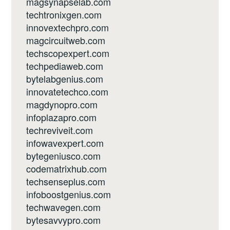
magsynapselab.com
techtronixgen.com
innovextechpro.com
magcircuitweb.com
techscopexpert.com
techpediaweb.com
bytelabgenius.com
innovatetechco.com
magdynopro.com
infoplazapro.com
techreviveit.com
infowavexpert.com
bytegeniusco.com
codematrixhub.com
techsenseplus.com
infoboostgenius.com
techwavegen.com
bytesavvypro.com