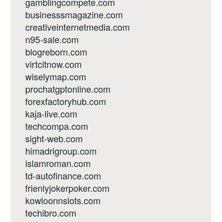
gamblingcompete.com
businesssmagazine.com
creativeinternetmedia.com
n95-sale.com
blogreborn.com
virtcitnow.com
wiselymap.com
prochatgptonline.com
forexfactoryhub.com
kaja-live.com
techcompa.com
sight-web.com
himadrigroup.com
islamroman.com
td-autofinance.com
frienlyjokerpoker.com
kowloonnslots.com
techibro.com