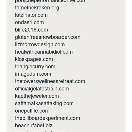
tamethekraken.org
lutzinator.com
ondasrl.com
blife2016.com
glutenfreesnowboarder.com
lizmorrowdesign.com
healwithcannabidiol.com
kioskpages.com
trianglecurry.com
imagedum.com
thetowerswellnessretreat.com
officialgelatostrain.com
kaethejeweler.com
sattamatkasattaking.com
onepetlife.com
thebillboardexperiment.com
beachufabet.biz