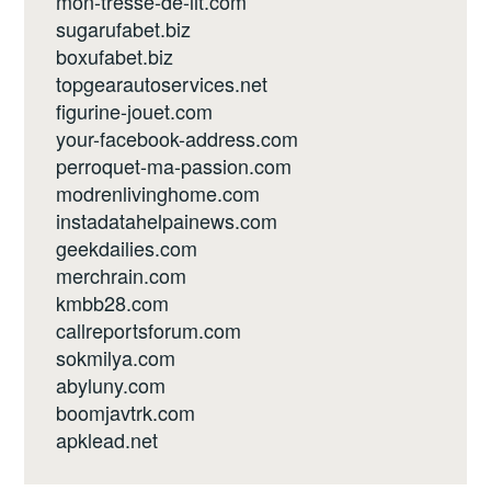
mon-tresse-de-lit.com
sugarufabet.biz
boxufabet.biz
topgearautoservices.net
figurine-jouet.com
your-facebook-address.com
perroquet-ma-passion.com
modrenlivinghome.com
instadatahelpainews.com
geekdailies.com
merchrain.com
kmbb28.com
callreportsforum.com
sokmilya.com
abyluny.com
boomjavtrk.com
apklead.net