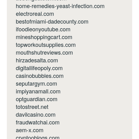
home-remedies-yeast-infection.com
electroreal.com
bestofmiami-dadecounty.com
ifoodieonyoutube.com
mineshoppingcart.com
topworkoutsupplies.com
mouthshutreviews.com
hirzadesalta.com
digitallifeopoly.com
casinobubbles.com
seputargym.com
impiyanamall.com
optguardian.com
totostreet.net
davilcasino.com
fraudwatchai.com
aem-x.com
cryptooblogs.com