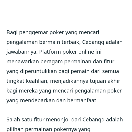
Bagi penggemar poker yang mencari
pengalaman bermain terbaik, Cebanqq adalah
jawabannya. Platform poker online ini
menawarkan beragam permainan dan fitur
yang diperuntukkan bagi pemain dari semua
tingkat keahlian, menjadikannya tujuan akhir
bagi mereka yang mencari pengalaman poker
yang mendebarkan dan bermanfaat.
Salah satu fitur menonjol dari Cebanqq adalah
pilihan permainan pokernya yang