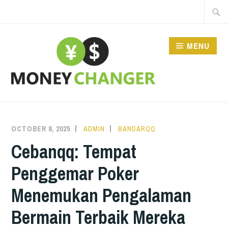
Skip
Searc
to
for:
content
MENU
PANDUAN MEMILIH
SITUS JUDI ONLINE
OCTOBER 8, 2025
ADMIN
BANDARQQ
TERPOPULER DENGAN
Cebanqq: Tempat
FITUR DEPOSIT PULSA
Penggemar Poker
Menemukan Pengalaman
Bermain Terbaik Mereka