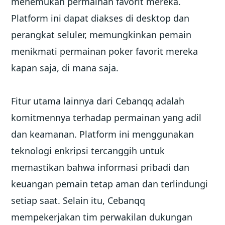
menemukan permainan favorit mereka.
Platform ini dapat diakses di desktop dan
perangkat seluler, memungkinkan pemain
menikmati permainan poker favorit mereka
kapan saja, di mana saja.
Fitur utama lainnya dari Cebanqq adalah
komitmennya terhadap permainan yang adil
dan keamanan. Platform ini menggunakan
teknologi enkripsi tercanggih untuk
memastikan bahwa informasi pribadi dan
keuangan pemain tetap aman dan terlindungi
setiap saat. Selain itu, Cebanqq
mempekerjakan tim perwakilan dukungan