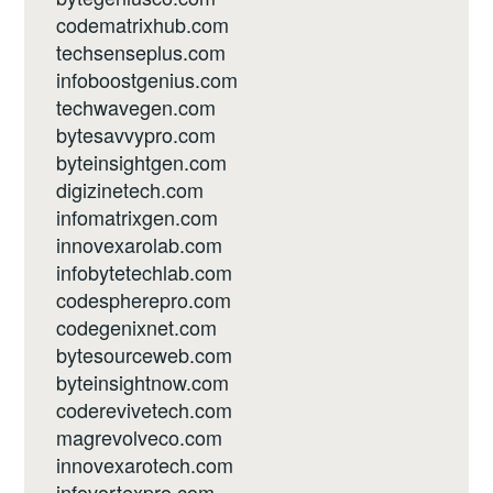
codematrixhub.com
techsenseplus.com
infoboostgenius.com
techwavegen.com
bytesavvypro.com
byteinsightgen.com
digizinetech.com
infomatrixgen.com
innovexarolab.com
infobytetechlab.com
codespherepro.com
codegenixnet.com
bytesourceweb.com
byteinsightnow.com
coderevivetech.com
magrevolveco.com
innovexarotech.com
infovortexpro.com