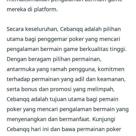
mereka di platform.
Secara keseluruhan, Cebanqq adalah pilihan
utama bagi penggemar poker yang mencari
pengalaman bermain game berkualitas tinggi.
Dengan beragam pilihan permainan,
antarmuka yang ramah pengguna, komitmen
terhadap permainan yang adil dan keamanan,
serta bonus dan promosi yang melimpah,
Cebanqq adalah tujuan utama bagi pemain
poker yang mencari pengalaman bermain yang
menyenangkan dan bermanfaat. Kunjungi
Cebanqq hari ini dan bawa permainan poker