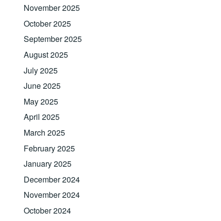
November 2025
October 2025
September 2025
August 2025
July 2025
June 2025
May 2025
April 2025
March 2025
February 2025
January 2025
December 2024
November 2024
October 2024