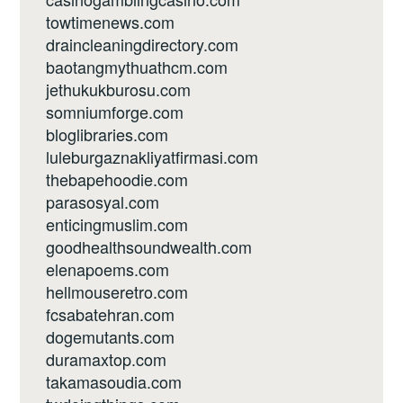
towtimenews.com
draincleaningdirectory.com
baotangmythuathcm.com
jethukukburosu.com
somniumforge.com
bloglibraries.com
luleburgaznakliyatfirmasi.com
thebapehoodie.com
parasosyal.com
enticingmuslim.com
goodhealthsoundwealth.com
elenapoems.com
hellmouseretro.com
fcsabatehran.com
dogemutants.com
duramaxtop.com
takamasoudia.com