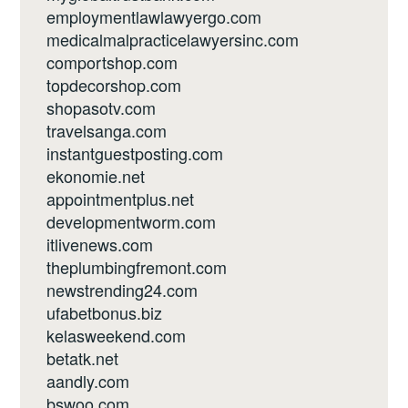
employmentlawlawyergo.com
medicalmalpracticelawyersinc.com
comportshop.com
topdecorshop.com
shopasotv.com
travelsanga.com
instantguestposting.com
ekonomie.net
appointmentplus.net
developmentworm.com
itlivenews.com
theplumbingfremont.com
newstrending24.com
ufabetbonus.biz
kelasweekend.com
betatk.net
aandly.com
bswoo.com