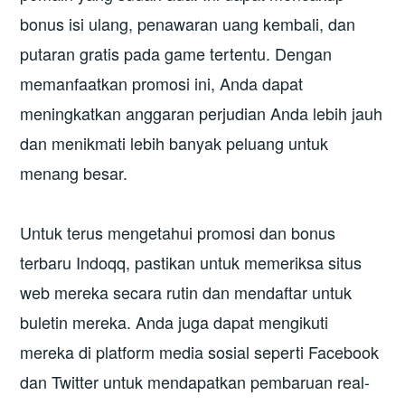
bonus isi ulang, penawaran uang kembali, dan
putaran gratis pada game tertentu. Dengan
memanfaatkan promosi ini, Anda dapat
meningkatkan anggaran perjudian Anda lebih jauh
dan menikmati lebih banyak peluang untuk
menang besar.
Untuk terus mengetahui promosi dan bonus
terbaru Indoqq, pastikan untuk memeriksa situs
web mereka secara rutin dan mendaftar untuk
buletin mereka. Anda juga dapat mengikuti
mereka di platform media sosial seperti Facebook
dan Twitter untuk mendapatkan pembaruan real-