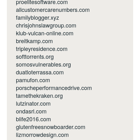
proelitesoftware.com
allcustomercarenumbers.com
familyblogger.xyz
chrisjohnslawgroup.com
klub-vulcan-online.com
breitkamp.com
tripleyresidence.com
softtorrents.org
somosvulnerables.org
duatloterrassa.com
pamufon.com
porscheperformancedrive.com
tamethekraken.org
lutzinator.com
ondasrl.com
blife2016.com
glutenfreesnowboarder.com
lizmorrowdesign.com