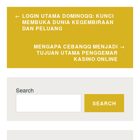
Post
LOGIN UTAMA DOMINOQQ: KUNCI
navigation
MEMBUKA DUNIA KEGEMBIRAAN
DAN PELUANG
MENGAPA CEBANQQ MENJADI
TUJUAN UTAMA PENGGEMAR
KASINO ONLINE
Search
SEARCH