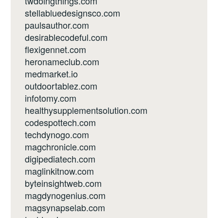
twdoingthings.com
stellabluedesignsco.com
paulsauthor.com
desirablecodeful.com
flexigennet.com
heronameclub.com
medmarket.io
outdoortablez.com
infotomy.com
healthysupplementsolution.com
codespottech.com
techdynogo.com
magchronicle.com
digipediatech.com
maglinkitnow.com
byteinsightweb.com
magdynogenius.com
magsynapselab.com