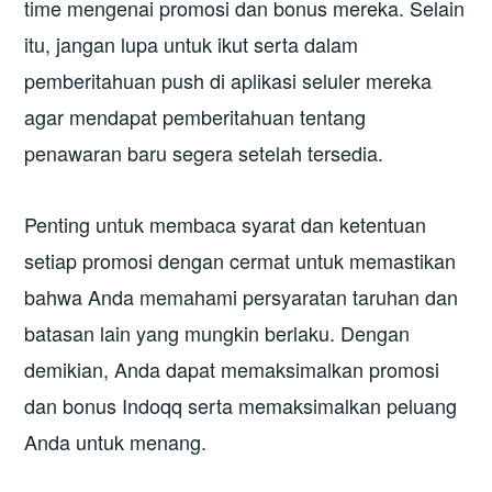
time mengenai promosi dan bonus mereka. Selain
itu, jangan lupa untuk ikut serta dalam
pemberitahuan push di aplikasi seluler mereka
agar mendapat pemberitahuan tentang
penawaran baru segera setelah tersedia.
Penting untuk membaca syarat dan ketentuan
setiap promosi dengan cermat untuk memastikan
bahwa Anda memahami persyaratan taruhan dan
batasan lain yang mungkin berlaku. Dengan
demikian, Anda dapat memaksimalkan promosi
dan bonus Indoqq serta memaksimalkan peluang
Anda untuk menang.