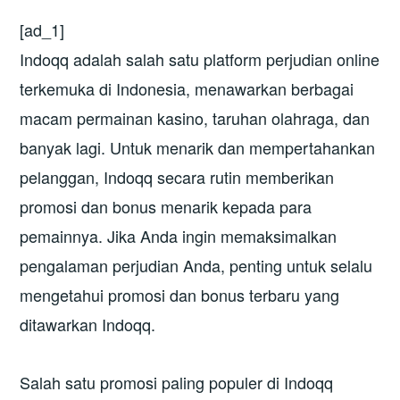
[ad_1]
Indoqq adalah salah satu platform perjudian online
terkemuka di Indonesia, menawarkan berbagai
macam permainan kasino, taruhan olahraga, dan
banyak lagi. Untuk menarik dan mempertahankan
pelanggan, Indoqq secara rutin memberikan
promosi dan bonus menarik kepada para
pemainnya. Jika Anda ingin memaksimalkan
pengalaman perjudian Anda, penting untuk selalu
mengetahui promosi dan bonus terbaru yang
ditawarkan Indoqq.
Salah satu promosi paling populer di Indoqq