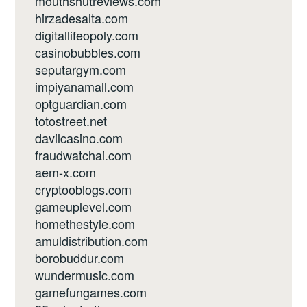
mouthshutreviews.com
hirzadesalta.com
digitallifeopoly.com
casinobubbles.com
seputargym.com
impiyanamall.com
optguardian.com
totostreet.net
davilcasino.com
fraudwatchai.com
aem-x.com
cryptooblogs.com
gameuplevel.com
homethestyle.com
amuldistribution.com
borobuddur.com
wundermusic.com
gamefungames.com