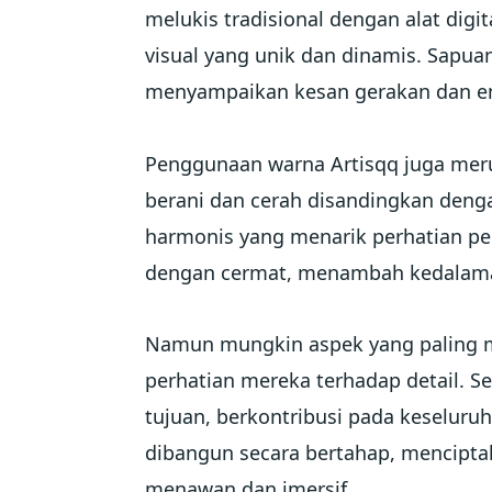
melukis tradisional dengan alat dig
visual yang unik dan dinamis. Sapua
menyampaikan kesan gerakan dan e
Penggunaan warna Artisqq juga meru
berani dan cerah disandingkan deng
harmonis yang menarik perhatian pe
dengan cermat, menambah kedalama
Namun mungkin aspek yang paling men
perhatian mereka terhadap detail. S
tujuan, berkontribusi pada keseluruh
dibangun secara bertahap, mencipta
menawan dan imersif.