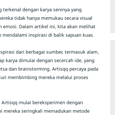
g terkenal dengan karya seninya yang
mereka tidak hanya memukau secara visual
 emosi. Dalam artikel ini, kita akan melihat
n mendalami inspirasi di balik sapuan kuas.
pirasi dari berbagai sumber, termasuk alam,
ap karya dimulai dengan secercah ide, yang
sa dan brainstorming. Artisqq percaya pada
aluri membimbing mereka melalui proses
 Artisqq mulai bereksperimen dengan
eni mereka seringkali memadukan metode