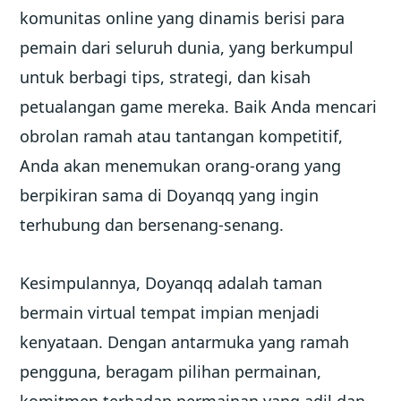
komunitas online yang dinamis berisi para
pemain dari seluruh dunia, yang berkumpul
untuk berbagi tips, strategi, dan kisah
petualangan game mereka. Baik Anda mencari
obrolan ramah atau tantangan kompetitif,
Anda akan menemukan orang-orang yang
berpikiran sama di Doyanqq yang ingin
terhubung dan bersenang-senang.
Kesimpulannya, Doyanqq adalah taman
bermain virtual tempat impian menjadi
kenyataan. Dengan antarmuka yang ramah
pengguna, beragam pilihan permainan,