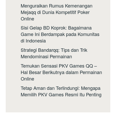
Menguraikan Rumus Kemenangan
Mejaqq di Dunia Kompetitif Poker
Online
Sisi Gelap BD Koprok: Bagaimana
Game Ini Berdampak pada Komunitas
di Indonesia
Strategi Bandarqq: Tips dan Trik
Mendominasi Permainan
Temukan Sensasi PKV Games QQ –
Hal Besar Berikutnya dalam Permainan
Online
Tetap Aman dan Terlindungi: Mengapa
Memilih PKV Games Resmi Itu Penting