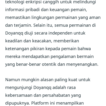
teknologi enkripsi canggih untuk melindungi
informasi pribadi dan keuangan pemain,
memastikan lingkungan permainan yang aman
dan terjamin. Selain itu, semua permainan di
Doyanqq diuji secara independen untuk
keadilan dan keacakan, memberikan
ketenangan pikiran kepada pemain bahwa
mereka mendapatkan pengalaman bermain
yang benar-benar otentik dan menyenangkan.
Namun mungkin alasan paling kuat untuk
mengunjungi Doyanqq adalah rasa
kebersamaan dan persahabatan yang
dipupuknya. Platform ini menampilkan