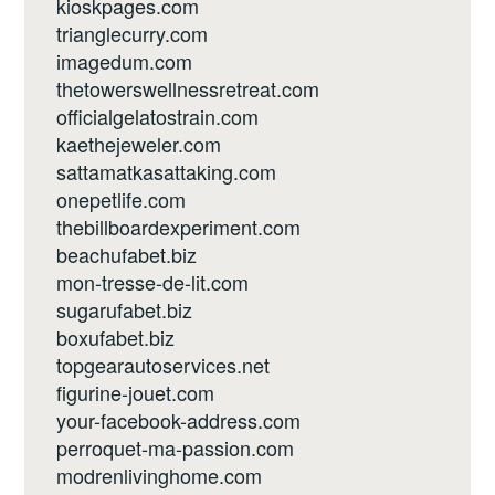
kioskpages.com
trianglecurry.com
imagedum.com
thetowerswellnessretreat.com
officialgelatostrain.com
kaethejeweler.com
sattamatkasattaking.com
onepetlife.com
thebillboardexperiment.com
beachufabet.biz
mon-tresse-de-lit.com
sugarufabet.biz
boxufabet.biz
topgearautoservices.net
figurine-jouet.com
your-facebook-address.com
perroquet-ma-passion.com
modrenlivinghome.com