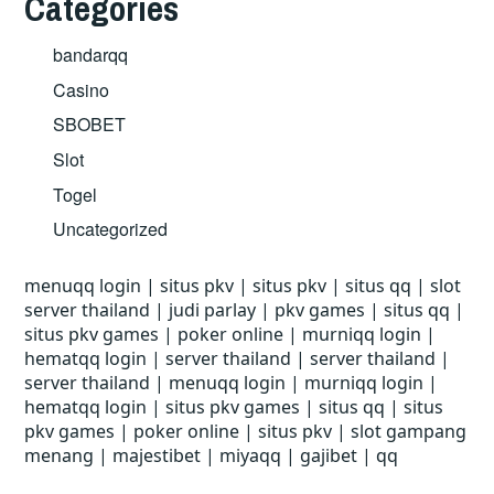
Categories
bandarqq
Casino
SBOBET
Slot
Togel
Uncategorized
menuqq login
|
situs pkv
|
situs pkv
|
situs qq
|
slot
server thailand
|
judi parlay
|
pkv games
|
situs qq
|
situs pkv games
|
poker online
|
murniqq login
|
hematqq login
|
server thailand
|
server thailand
|
server thailand
|
menuqq login
|
murniqq login
|
hematqq login
|
situs pkv games
|
situs qq
|
situs
pkv games
|
poker online
|
situs pkv
|
slot gampang
menang
|
majestibet
|
miyaqq
|
gajibet
|
qq