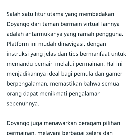
Salah satu fitur utama yang membedakan
Doyanqq dari taman bermain virtual lainnya
adalah antarmukanya yang ramah pengguna.
Platform ini mudah dinavigasi, dengan
instruksi yang jelas dan tips bermanfaat untuk
memandu pemain melalui permainan. Hal ini
menjadikannya ideal bagi pemula dan gamer
berpengalaman, memastikan bahwa semua
orang dapat menikmati pengalaman
sepenuhnya.
Doyanqq juga menawarkan beragam pilihan
permainan, melayani berbagai selera dan