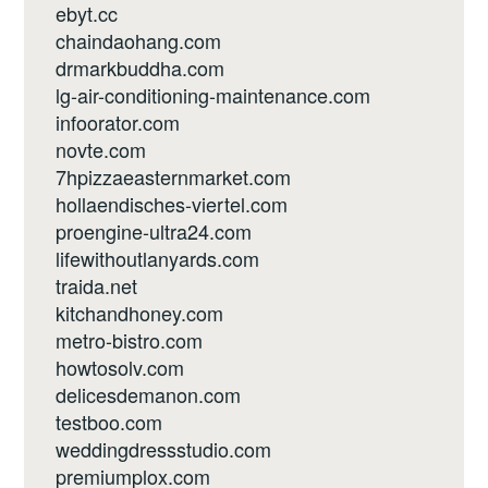
ebyt.cc
chaindaohang.com
drmarkbuddha.com
lg-air-conditioning-maintenance.com
infoorator.com
novte.com
7hpizzaeasternmarket.com
hollaendisches-viertel.com
proengine-ultra24.com
lifewithoutlanyards.com
traida.net
kitchandhoney.com
metro-bistro.com
howtosolv.com
delicesdemanon.com
testboo.com
weddingdressstudio.com
premiumplox.com