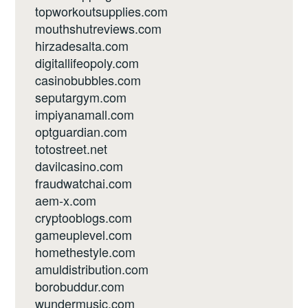
electroreal.com
bestofmiami-dadecounty.com
ifoodieonyoutube.com
mineshoppingcart.com
topworkoutsupplies.com
mouthshutreviews.com
hirzadesalta.com
digitallifeopoly.com
casinobubbles.com
seputargym.com
impiyanamall.com
optguardian.com
totostreet.net
davilcasino.com
fraudwatchai.com
aem-x.com
cryptooblogs.com
gameuplevel.com