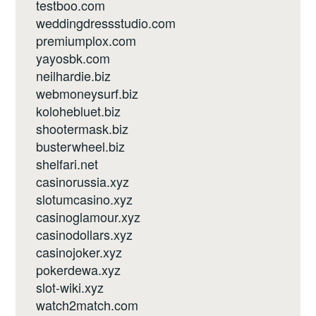
kitchandhoney.com
metro-bistro.com
howtosolv.com
delicesdemanon.com
testboo.com
weddingdressstudio.com
premiumplox.com
yayosbk.com
neilhardie.biz
webmoneysurf.biz
kolohebluet.biz
shootermask.biz
busterwheel.biz
shelfari.net
casinorussia.xyz
slotumcasino.xyz
casinoglamour.xyz
casinodollars.xyz