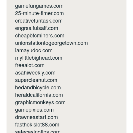
homethestyle.com
amuldistribution.com
borobuddur.com
wundermusic.com
gamefungames.com
25-minute-timer.com
creativefuntask.com
engrsaifulsaif.com
cheapbtcminers.com
unionstationtogeorgetown.com
iamayudoc.com
mylittlebighead.com
freealot.com
asahiweekly.com
supercleanut.com
bedandbicycle.com
heraldcalifornia.com
graphicmonkeys.com