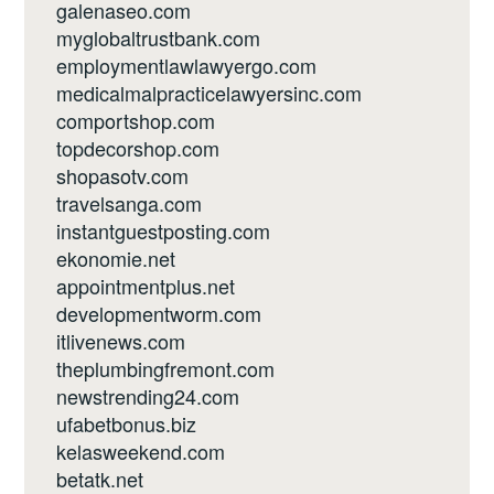
casinojoker.xyz
pokerdewa.xyz
slot-wiki.xyz
watch2match.com
galenaseo.com
myglobaltrustbank.com
employmentlawlawyergo.com
medicalmalpracticelawyersinc.com
comportshop.com
topdecorshop.com
shopasotv.com
travelsanga.com
instantguestposting.com
ekonomie.net
appointmentplus.net
developmentworm.com
itlivenews.com
theplumbingfremont.com