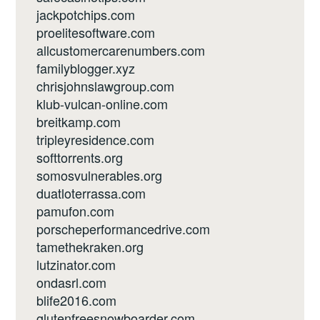
gamepixies.com
drawneastart.com
fasthokislot88.com
safecasinotips.com
jackpotchips.com
proelitesoftware.com
allcustomercarenumbers.com
familyblogger.xyz
chrisjohnslawgroup.com
klub-vulcan-online.com
breitkamp.com
tripleyresidence.com
softtorrents.org
somosvulnerables.org
duatloterrassa.com
pamufon.com
porscheperformancedrive.com
tamethekraken.org