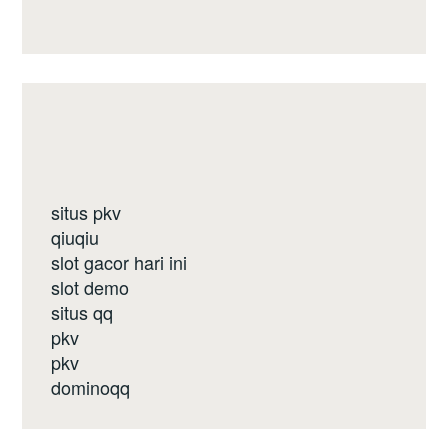
Komprehensif untuk Pemula
10 Strategi Poker Teratas untuk
Pemula: Panduan Komprehensif
LINK LAINNYA
situs pkv
qiuqiu
slot gacor hari ini
slot demo
situs qq
pkv