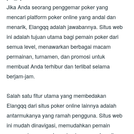
Jika Anda seorang penggemar poker yang
mencari platform poker online yang andal dan
menarik, Elangqq adalah jawabannya. Situs web
ini adalah tujuan utama bagi pemain poker dari
semua level, menawarkan berbagai macam
permainan, turnamen, dan promosi untuk
membuat Anda terhibur dan terlibat selama
berjam-jam.
Salah satu fitur utama yang membedakan
Elangqq dari situs poker online lainnya adalah
antarmukanya yang ramah pengguna. Situs web
ini mudah dinavigasi, memudahkan pemain