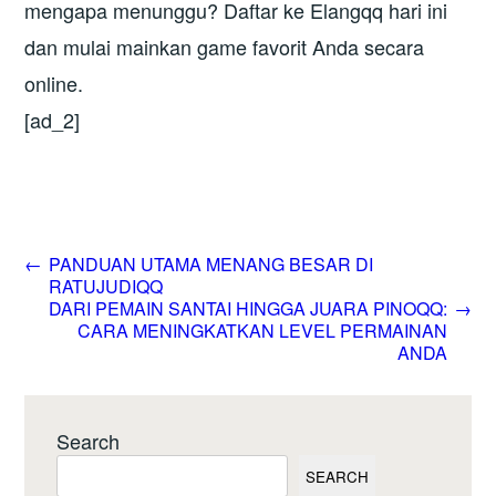
mengapa menunggu? Daftar ke Elangqq hari ini
dan mulai mainkan game favorit Anda secara
online.
[ad_2]
TAGGED
PKV GAMES
,
SLOT
Post
PANDUAN UTAMA MENANG BESAR
navigation
DI RATUJUDIQQ
DARI PEMAIN SANTAI HINGGA JUARA
PINOQQ: CARA MENINGKATKAN
LEVEL PERMAINAN ANDA