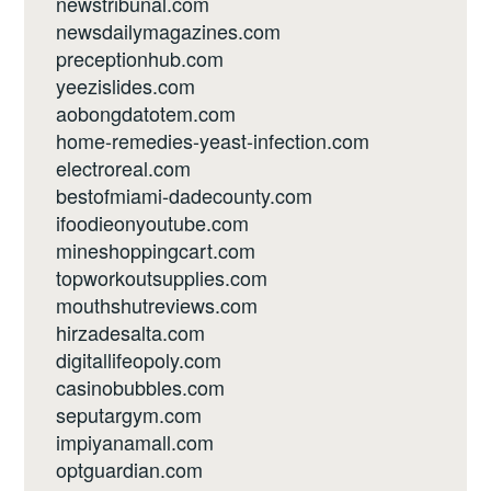
newstribunal.com
newsdailymagazines.com
preceptionhub.com
yeezislides.com
aobongdatotem.com
home-remedies-yeast-infection.com
electroreal.com
bestofmiami-dadecounty.com
ifoodieonyoutube.com
mineshoppingcart.com
topworkoutsupplies.com
mouthshutreviews.com
hirzadesalta.com
digitallifeopoly.com
casinobubbles.com
seputargym.com
impiyanamall.com
optguardian.com