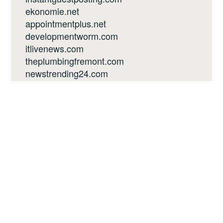
ekonomie.net
appointmentplus.net
developmentworm.com
itlivenews.com
theplumbingfremont.com
newstrending24.com
ufabetbonus.biz
kelasweekend.com
betatk.net
aandly.com
bswoo.com
Links