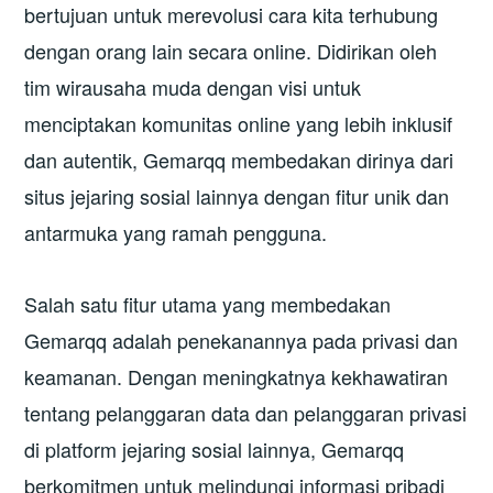
bertujuan untuk merevolusi cara kita terhubung
dengan orang lain secara online. Didirikan oleh
tim wirausaha muda dengan visi untuk
menciptakan komunitas online yang lebih inklusif
dan autentik, Gemarqq membedakan dirinya dari
situs jejaring sosial lainnya dengan fitur unik dan
antarmuka yang ramah pengguna.
Salah satu fitur utama yang membedakan
Gemarqq adalah penekanannya pada privasi dan
keamanan. Dengan meningkatnya kekhawatiran
tentang pelanggaran data dan pelanggaran privasi
di platform jejaring sosial lainnya, Gemarqq
berkomitmen untuk melindungi informasi pribadi