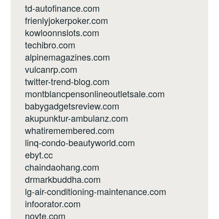
td-autofinance.com
frienlyjokerpoker.com
kowloonnslots.com
techibro.com
alpinemagazines.com
vulcanrp.com
twitter-trend-blog.com
montblancpensonlineoutletsale.com
babygadgetsreview.com
akupunktur-ambulanz.com
whatiremembered.com
linq-condo-beautyworld.com
ebyt.cc
chaindaohang.com
drmarkbuddha.com
lg-air-conditioning-maintenance.com
infoorator.com
novte.com