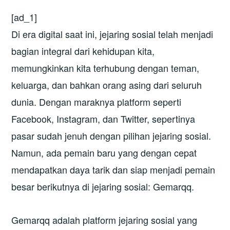
[ad_1]
Di era digital saat ini, jejaring sosial telah menjadi
bagian integral dari kehidupan kita,
memungkinkan kita terhubung dengan teman,
keluarga, dan bahkan orang asing dari seluruh
dunia. Dengan maraknya platform seperti
Facebook, Instagram, dan Twitter, sepertinya
pasar sudah jenuh dengan pilihan jejaring sosial.
Namun, ada pemain baru yang dengan cepat
mendapatkan daya tarik dan siap menjadi pemain
besar berikutnya di jejaring sosial: Gemarqq.
Gemarqq adalah platform jejaring sosial yang