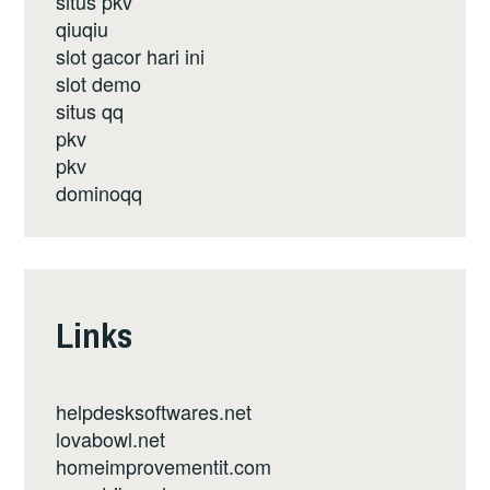
situs pkv
qiuqiu
slot gacor hari ini
slot demo
situs qq
pkv
pkv
dominoqq
Links
helpdesksoftwares.net
lovabowl.net
homeimprovementit.com