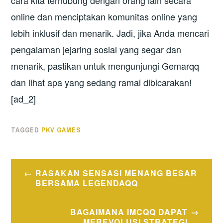
cara kita terhubung dengan orang lain secara
online dan menciptakan komunitas online yang
lebih inklusif dan menarik. Jadi, jika Anda mencari
pengalaman jejaring sosial yang segar dan
menarik, pastikan untuk mengunjungi Gemarqq
dan lihat apa yang sedang ramai dibicarakan!
[ad_2]
TAGGED
PKV GAMES
Post
RASAKAN SENSASI MENANG BESAR
navigation
BERSAMA LEGENDAQQ
BAGAIMANA IMCQQ DAPAT
MEREVOLUSI STRATEGI