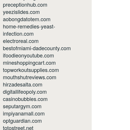
preceptionhub.com
yeezislides.com
aobongdatotem.com
home-remedies-yeast-
infection.com
electroreal.com
bestofmiami-dadecounty.com
ifoodieonyoutube.com
mineshoppingcart.com
topworkoutsupplies.com
mouthshutreviews.com
hirzadesalta.com
digitallifeopoly.com
casinobubbles.com
seputargym.com
impiyanamall.com
optguardian.com
totostreet.net