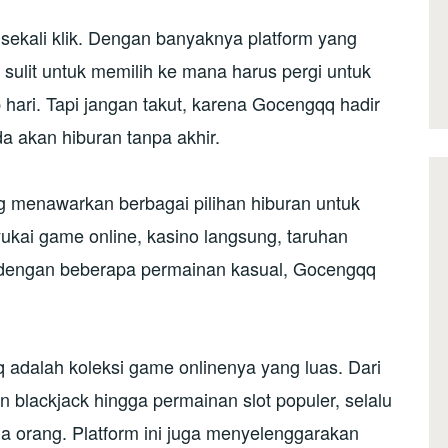
n sekali klik. Dengan banyaknya platform yang
ulit untuk memilih ke mana harus pergi untuk
hari. Tapi jangan takut, karena Gocengqq hadir
 akan hiburan tanpa akhir.
g menawarkan berbagai pilihan hiburan untuk
kai game online, kasino langsung, taruhan
ai dengan beberapa permainan kasual, Gocengqq
q adalah koleksi game onlinenya yang luas. Dari
n blackjack hingga permainan slot populer, selalu
a orang. Platform ini juga menyelenggarakan