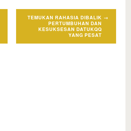
TEMUKAN RAHASIA DIBALIK
PERTUMBUHAN DAN
KESUKSESAN DATUKQQ
YANG PESAT