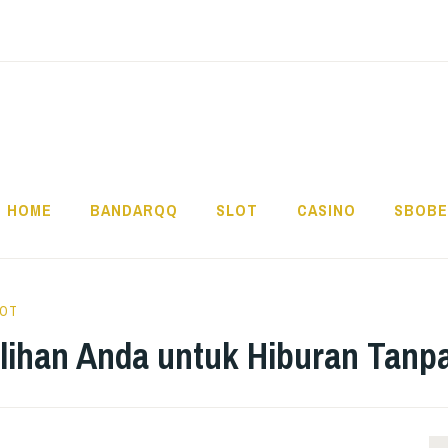
PANDUAN MEMILIH
ONLINE TERPOPU
HOME
BANDARQQ
SLOT
CASINO
SBOB
FITUR DEPOSIT P
LOT
lihan Anda untuk Hiburan Tanpa