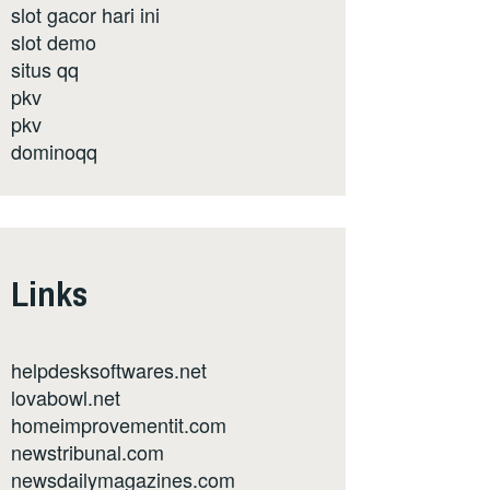
slot gacor hari ini
slot demo
situs qq
pkv
pkv
dominoqq
Links
helpdesksoftwares.net
lovabowl.net
homeimprovementit.com
newstribunal.com
newsdailymagazines.com