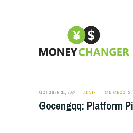
Skip
to
content
OCTOBER 31, 2024
ADMIN
BANDARQQ
,
S
Gocengqq: Platform Pi