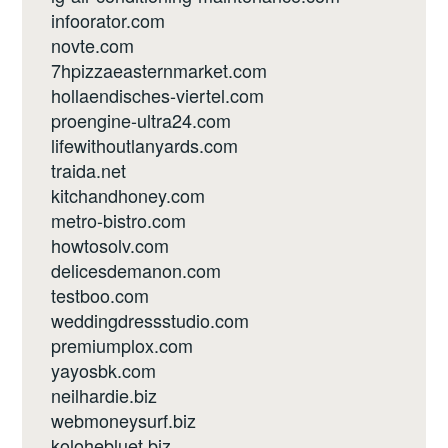
infoorator.com
novte.com
7hpizzaeasternmarket.com
hollaendisches-viertel.com
proengine-ultra24.com
lifewithoutlanyards.com
traida.net
kitchandhoney.com
metro-bistro.com
howtosolv.com
delicesdemanon.com
testboo.com
weddingdressstudio.com
premiumplox.com
yayosbk.com
neilhardie.biz
webmoneysurf.biz
kolohebluet.biz