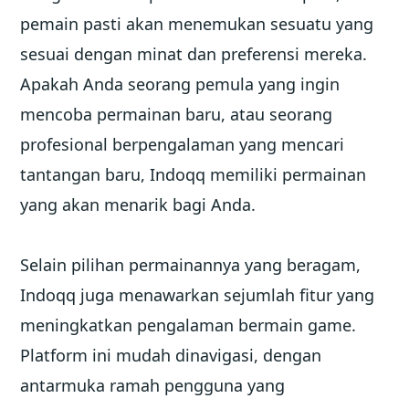
pemain pasti akan menemukan sesuatu yang
sesuai dengan minat dan preferensi mereka.
Apakah Anda seorang pemula yang ingin
mencoba permainan baru, atau seorang
profesional berpengalaman yang mencari
tantangan baru, Indoqq memiliki permainan
yang akan menarik bagi Anda.
Selain pilihan permainannya yang beragam,
Indoqq juga menawarkan sejumlah fitur yang
meningkatkan pengalaman bermain game.
Platform ini mudah dinavigasi, dengan
antarmuka ramah pengguna yang