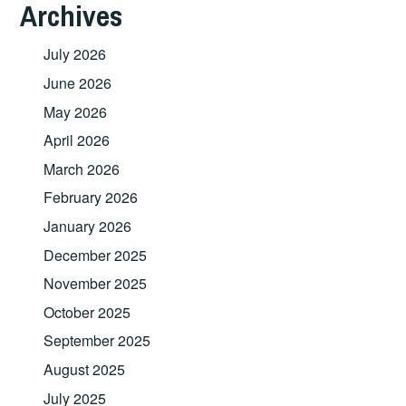
Archives
July 2026
June 2026
May 2026
April 2026
March 2026
February 2026
January 2026
December 2025
November 2025
October 2025
September 2025
August 2025
July 2025