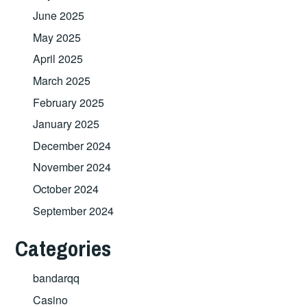
June 2025
May 2025
April 2025
March 2025
February 2025
January 2025
December 2024
November 2024
October 2024
September 2024
Categories
bandarqq
Casino