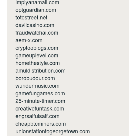
impiyanamall.com
optguardian.com
totostreet.net
davilcasino.com
fraudwatchai.com
aem-x.com
cryptooblogs.com
gameuplevel.com
homethestyle.com
amuldistribution.com
borobuddur.com
wundermusic.com
gamefungames.com
25-minute-timer.com
creativefuntask.com
engrsaifulsaif.com
cheapbtcminers.com
unionstationtogeorgetown.com