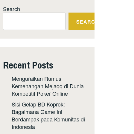
Search
SEARCH
Recent Posts
Menguraikan Rumus
Kemenangan Mejaqq di Dunia
Kompetitif Poker Online
Sisi Gelap BD Koprok:
Bagaimana Game Ini
Berdampak pada Komunitas di
Indonesia