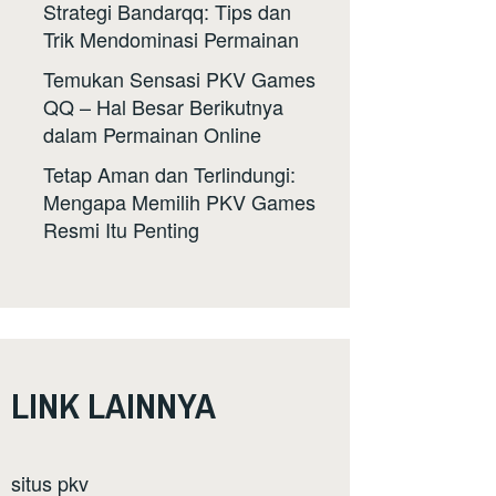
Strategi Bandarqq: Tips dan
Trik Mendominasi Permainan
Temukan Sensasi PKV Games
QQ – Hal Besar Berikutnya
dalam Permainan Online
Tetap Aman dan Terlindungi:
Mengapa Memilih PKV Games
Resmi Itu Penting
LINK LAINNYA
situs pkv