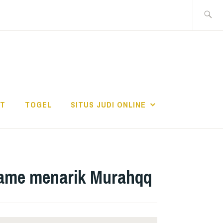
Search
for:
 SITUS JUDI
LER DENGAN
ET
TOGEL
SITUS JUDI ONLINE
ULSA
ame menarik Murahqq