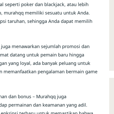
l seperti poker dan blackjack, atau lebih
, murahqq memiliki sesuatu untuk Anda.
psi taruhan, sehingga Anda dapat memilih
q juga menawarkan sejumlah promosi dan
amat datang untuk pemain baru hingga
gan yang loyal, ada banyak peluang untuk
n memanfaatkan pengalaman bermain game
inan dan bonus – Murahqq juga
p permainan dan keamanan yang adil.
 enkripsi terbaru untuk memastikan bahwa