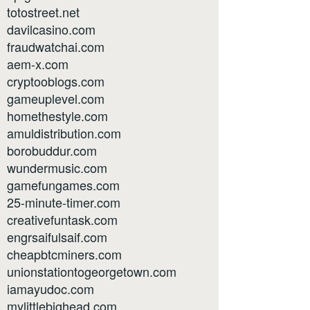
totostreet.net
davilcasino.com
fraudwatchai.com
aem-x.com
cryptooblogs.com
gameuplevel.com
homethestyle.com
amuldistribution.com
borobuddur.com
wundermusic.com
gamefungames.com
25-minute-timer.com
creativefuntask.com
engrsaifulsaif.com
cheapbtcminers.com
unionstationtogeorgetown.com
iamayudoc.com
mylittlebighead.com