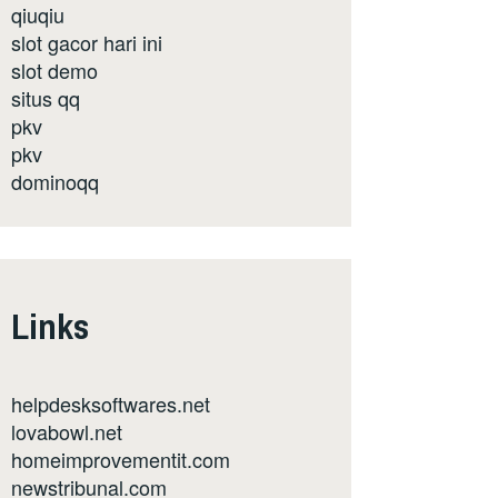
qiuqiu
slot gacor hari ini
slot demo
situs qq
pkv
pkv
dominoqq
Links
helpdesksoftwares.net
lovabowl.net
homeimprovementit.com
newstribunal.com