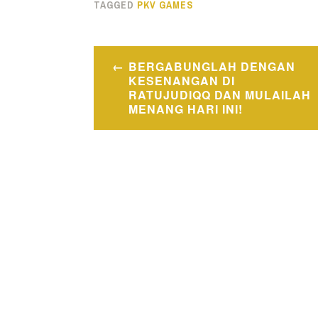
TAGGED
PKV GAMES
Post
BERGABUNGLAH DENGAN
navigation
KESENANGAN DI
RATUJUDIQQ DAN MULAILAH
MENANG HARI INI!