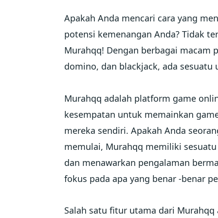
Apakah Anda mencari cara yang me
potensi kemenangan Anda? Tidak terl
Murahqq! Dengan berbagai macam per
domino, dan blackjack, ada sesuatu 
Murahqq adalah platform game onl
kesempatan untuk memainkan game 
mereka sendiri. Apakah Anda seoran
memulai, Murahqq memiliki sesuatu 
dan menawarkan pengalaman bermai
fokus pada apa yang benar -benar p
Salah satu fitur utama dari Murahq