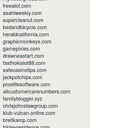
freealot.com
asahiweekly.com
supercleanut.com
bedandbicycle.com
heraldcalifornia.com
graphicmonkeys.com
gamepixies.com
drawneastart.com
fasthokislot88.com
safecasinotips.com
jackpotchips.com
proelitesoftware.com
allcustomercarenumbers.com
familyblogger.xyz
chrisjohnslawgroup.com
klub-vulcan-online.com
breitkamp.com
tripleyresidence.com