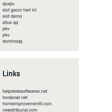
qiuqiu
slot gacor hari ini
slot demo
situs qq
pkv
pkv
dominoqq
Links
helpdesksoftwares.net
lovabowl.net
homeimprovementit.com
newstribunal.com