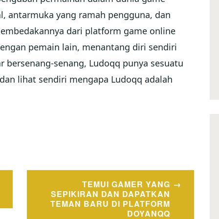
ial, antarmuka yang ramah pengguna, dan
embedakannya dari platform game online
dengan pemain lain, menantang diri sendiri
ar bersenang-senang, Ludoqq punya sesuatu
 dan lihat sendiri mengapa Ludoqq adalah
TEMUI GAMER YANG
SEPIKIRAN DAN DAPATKAN
TEMAN BARU DI PLATFORM
DOYANQQ