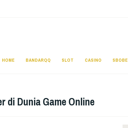
PANDUAN MEMILIH
ONLINE TERPOPU
HOME
BANDARQQ
SLOT
CASINO
SBOB
FITUR DEPOSIT P
 di Dunia Game Online