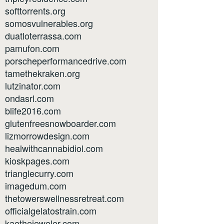
softtorrents.org
somosvulnerables.org
duatloterrassa.com
pamufon.com
porscheperformancedrive.com
tamethekraken.org
lutzinator.com
ondasrl.com
blife2016.com
glutenfreesnowboarder.com
lizmorrowdesign.com
healwithcannabidiol.com
kioskpages.com
trianglecurry.com
imagedum.com
thetowerswellnessretreat.com
officialgelatostrain.com
kaethejeweler.com