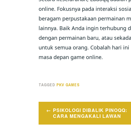
online. Fokusnya pada interaksi sos
beragam perpustakaan permainan m
lainnya. Baik Anda ingin terhubung 
dengan permainan baru, atau sekad
untuk semua orang. Cobalah hari ini
masa depan game online.
TAGGED
PKV GAMES
Post
PSIKOLOGI DIBALIK PINOQQ:
navigation
CARA MENGAKALI LAWAN