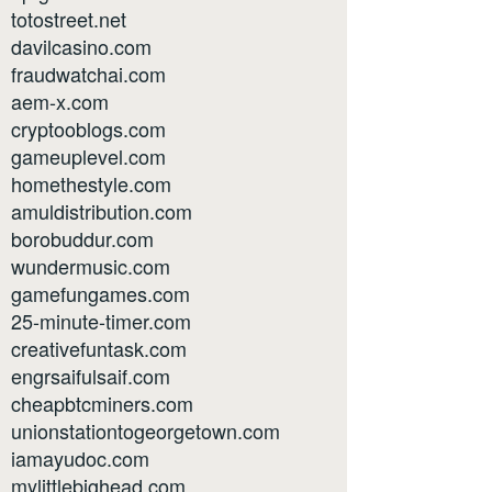
totostreet.net
davilcasino.com
fraudwatchai.com
aem-x.com
cryptooblogs.com
gameuplevel.com
homethestyle.com
amuldistribution.com
borobuddur.com
wundermusic.com
gamefungames.com
25-minute-timer.com
creativefuntask.com
engrsaifulsaif.com
cheapbtcminers.com
unionstationtogeorgetown.com
iamayudoc.com
mylittlebighead.com