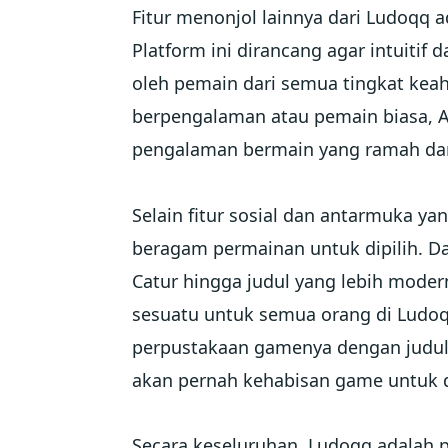
Fitur menonjol lainnya dari Ludoqq
Platform ini dirancang agar intuitif
oleh pemain dari semua tingkat kea
berpengalaman atau pemain biasa,
pengalaman bermain yang ramah d
Selain fitur sosial dan antarmuka 
beragam permainan untuk dipilih. Da
Catur hingga judul yang lebih moder
sesuatu untuk semua orang di Ludoq
perpustakaan gamenya dengan judul-
akan pernah kehabisan game untuk 
Secara keseluruhan, Ludoqq adalah