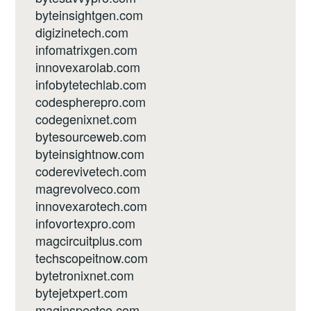
byteinsightgen.com
digizinetech.com
infomatrixgen.com
innovexarolab.com
infobytetechlab.com
codespherepro.com
codegenixnet.com
bytesourceweb.com
byteinsightnow.com
coderevivetech.com
magrevolveco.com
innovexarotech.com
infovortexpro.com
magcircuitplus.com
techscopeitnow.com
bytetronixnet.com
bytejetxpert.com
maginspectco.com