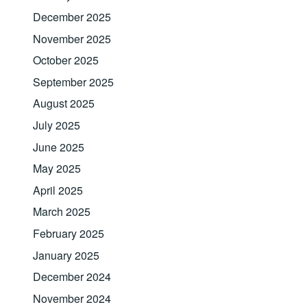
December 2025
November 2025
October 2025
September 2025
August 2025
July 2025
June 2025
May 2025
April 2025
March 2025
February 2025
January 2025
December 2024
November 2024