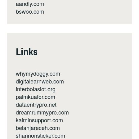
aandly.com
bswoo.com
Links
whymydoggy.com
digitalearnweb.com
interbolaslot.org
palmkuafor.com
dataentrypro.net
dreamrummypro.com
kaiminsupport.com
belanjareceh.com
shannonsticker.com