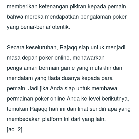
memberikan ketenangan pikiran kepada pemain
bahwa mereka mendapatkan pengalaman poker
yang benar-benar otentik.
Secara keseluruhan, Rajaqq siap untuk menjadi
masa depan poker online, menawarkan
pengalaman bermain game yang mutakhir dan
mendalam yang tiada duanya kepada para
pemain. Jadi jika Anda siap untuk membawa
permainan poker online Anda ke level berikutnya,
temukan Rajaqq hari ini dan lihat sendiri apa yang
membedakan platform ini dari yang lain.
[ad_2]