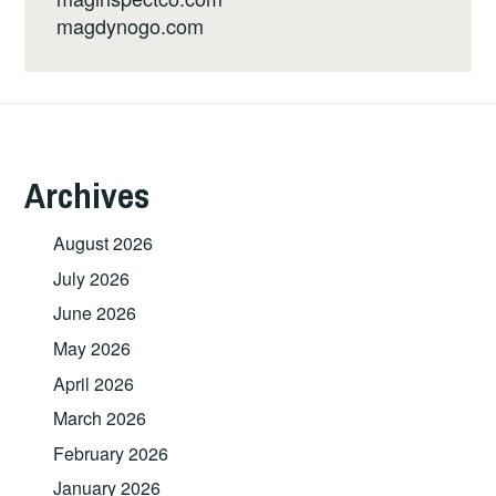
magdynogo.com
Archives
August 2026
July 2026
June 2026
May 2026
April 2026
March 2026
February 2026
January 2026