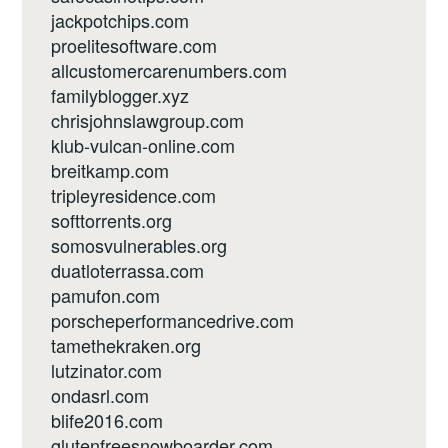
jackpotchips.com
proelitesoftware.com
allcustomercarenumbers.com
familyblogger.xyz
chrisjohnslawgroup.com
klub-vulcan-online.com
breitkamp.com
tripleyresidence.com
softtorrents.org
somosvulnerables.org
duatloterrassa.com
pamufon.com
porscheperformancedrive.com
tamethekraken.org
lutzinator.com
ondasrl.com
blife2016.com
glutenfreesnowboarder.com