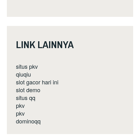
LINK LAINNYA
situs pkv
qiuqiu
slot gacor hari ini
slot demo
situs qq
pkv
pkv
dominoqq