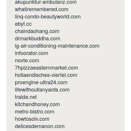
akupunktur-ambulanz.com
whatiremembered.com
linq-condo-beautyworld.com
ebyt.cc
chaindaohang.com
drmarkbuddha.com
lg-air-conditioning-maintenance.com
infoorator.com
novte.com
7hpizzaeasternmarket.com
hollaendisches-viertel.com
proengine-ultra24.com
lifewithoutlanyards.com
traida.net
kitchandhoney.com
metro-bistro.com
howtosolv.com
delicesdemanon.com