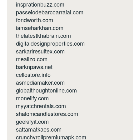
insprationbuzz.com
passeiodebarcoarraial.com
fondworth.com
iamseharkhan.com
thelatestkhabrain.com
digitaldesignproperties.com
sarkariresultex.com
mealizo.com
barknpaws.net
cellostore.info
asmediamaker.com
globalthoughtonline.com
moneiify.com
myyatchrentals.com
shalomcandlestores.com
geekifyit.com
sattamatkaes.com
crunchyrollpremiumapk.com