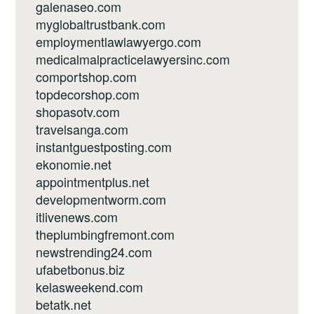
galenaseo.com
myglobaltrustbank.com
employmentlawlawyergo.com
medicalmalpracticelawyersinc.com
comportshop.com
topdecorshop.com
shopasotv.com
travelsanga.com
instantguestposting.com
ekonomie.net
appointmentplus.net
developmentworm.com
itlivenews.com
theplumbingfremont.com
newstrending24.com
ufabetbonus.biz
kelasweekend.com
betatk.net