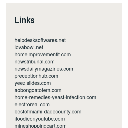
Links
helpdesksoftwares.net
lovabowl.net
homeimprovementit.com
newstribunal.com
newsdailymagazines.com
preceptionhub.com
yeezislides.com
aobongdatotem.com
home-remedies-yeast-infection.com
electroreal.com
bestofmiami-dadecounty.com
ifoodieonyoutube.com
mineshoppingcart.com