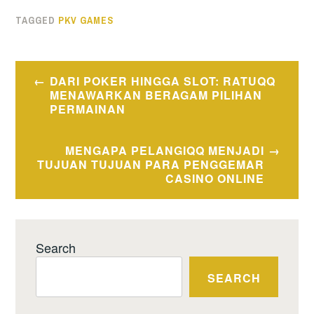
TAGGED
PKV GAMES
Post
DARI POKER HINGGA SLOT: RATUQQ
navigation
MENAWARKAN BERAGAM PILIHAN
PERMAINAN
MENGAPA PELANGIQQ MENJADI
TUJUAN TUJUAN PARA PENGGEMAR
CASINO ONLINE
Search
SEARCH