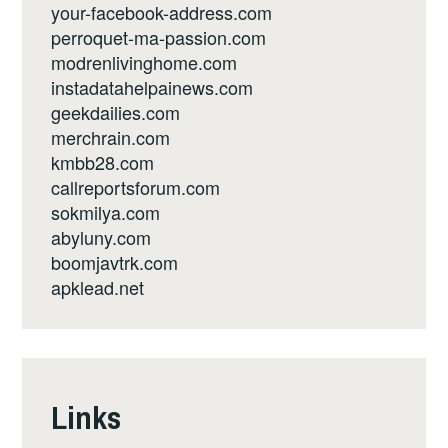
your-facebook-address.com
perroquet-ma-passion.com
modrenlivinghome.com
instadatahelpainews.com
geekdailies.com
merchrain.com
kmbb28.com
callreportsforum.com
sokmilya.com
abyluny.com
boomjavtrk.com
apklead.net
Links