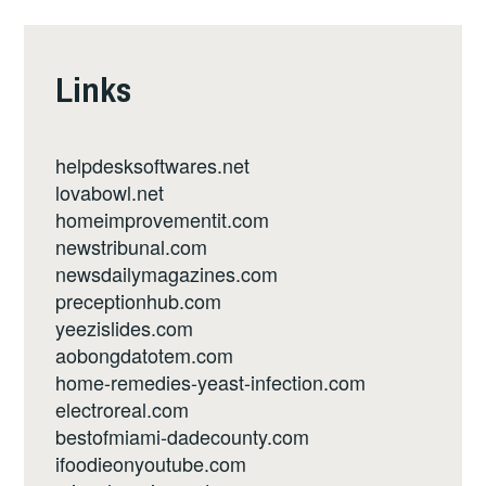
Links
helpdesksoftwares.net
lovabowl.net
homeimprovementit.com
newstribunal.com
newsdailymagazines.com
preceptionhub.com
yeezislides.com
aobongdatotem.com
home-remedies-yeast-infection.com
electroreal.com
bestofmiami-dadecounty.com
ifoodieonyoutube.com