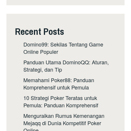
Recent Posts
Domino99: Sekilas Tentang Game
Online Populer
Panduan Utama DominoQQ: Aturan,
Strategi, dan Tip
Memahami Poker88: Panduan
Komprehensif untuk Pemula
10 Strategi Poker Teratas untuk
Pemula: Panduan Komprehensif
Menguraikan Rumus Kemenangan
Mejaqq di Dunia Kompetitif Poker
Online