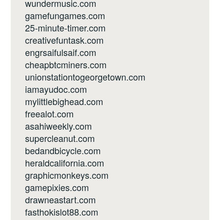
wundermusic.com
gamefungames.com
25-minute-timer.com
creativefuntask.com
engrsaifulsaif.com
cheapbtcminers.com
unionstationtogeorgetown.com
iamayudoc.com
mylittlebighead.com
freealot.com
asahiweekly.com
supercleanut.com
bedandbicycle.com
heraldcalifornia.com
graphicmonkeys.com
gamepixies.com
drawneastart.com
fasthokislot88.com