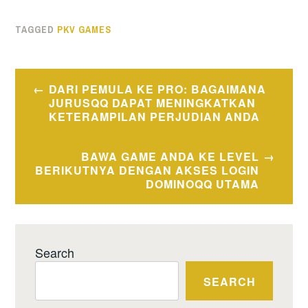
TAGGED
PKV GAMES
Post
DARI PEMULA KE PRO: BAGAIMANA
navigation
JURUSQQ DAPAT MENINGKATKAN
KETERAMPILAN PERJUDIAN ANDA
BAWA GAME ANDA KE LEVEL
BERIKUTNYA DENGAN AKSES LOGIN
DOMINOQQ UTAMA
Search
SEARCH