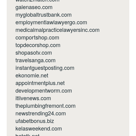
galenaseo.com
myglobaltrustbank.com
employmentlawlawyergo.com
medicalmalpracticelawyersinc.com
comportshop.com
topdecorshop.com
shopasotv.com
travelsanga.com
instantguestposting.com
ekonomie.net
appointmentplus.net
developmentworm.com
itlivenews.com
theplumbingfremont.com
newstrending24.com
ufabetbonus.biz
kelasweekend.com
betatk.net