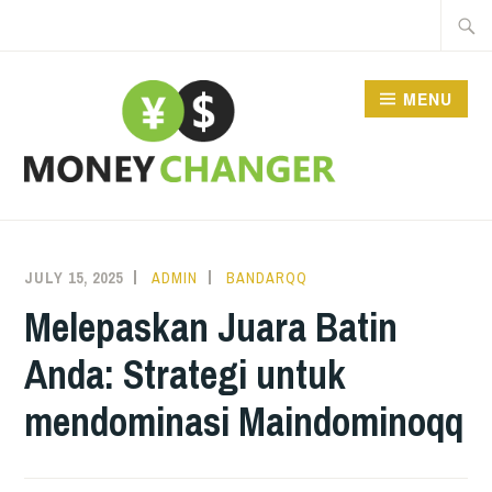
Skip
Searc
to
for:
content
MENU
PANDUAN MEMILIH
SITUS JUDI ONLINE
JULY 15, 2025
ADMIN
BANDARQQ
TERPOPULER DENGAN
Melepaskan Juara Batin
FITUR DEPOSIT PULSA
Anda: Strategi untuk
mendominasi Maindominoqq