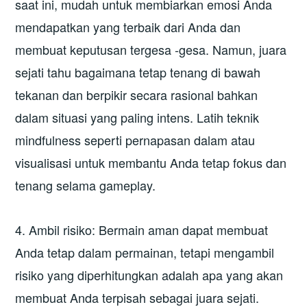
saat ini, mudah untuk membiarkan emosi Anda
mendapatkan yang terbaik dari Anda dan
membuat keputusan tergesa -gesa. Namun, juara
sejati tahu bagaimana tetap tenang di bawah
tekanan dan berpikir secara rasional bahkan
dalam situasi yang paling intens. Latih teknik
mindfulness seperti pernapasan dalam atau
visualisasi untuk membantu Anda tetap fokus dan
tenang selama gameplay.
4. Ambil risiko: Bermain aman dapat membuat
Anda tetap dalam permainan, tetapi mengambil
risiko yang diperhitungkan adalah apa yang akan
membuat Anda terpisah sebagai juara sejati.