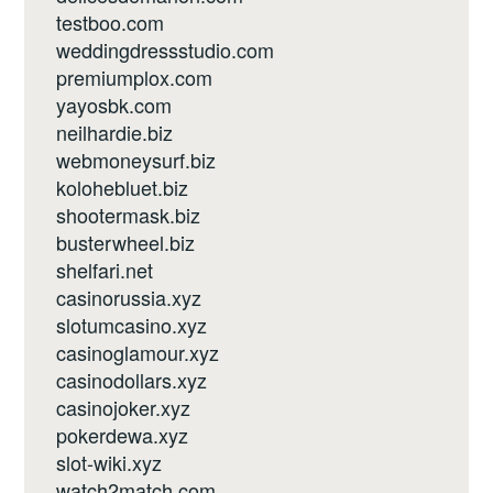
testboo.com
weddingdressstudio.com
premiumplox.com
yayosbk.com
neilhardie.biz
webmoneysurf.biz
kolohebluet.biz
shootermask.biz
busterwheel.biz
shelfari.net
casinorussia.xyz
slotumcasino.xyz
casinoglamour.xyz
casinodollars.xyz
casinojoker.xyz
pokerdewa.xyz
slot-wiki.xyz
watch2match.com