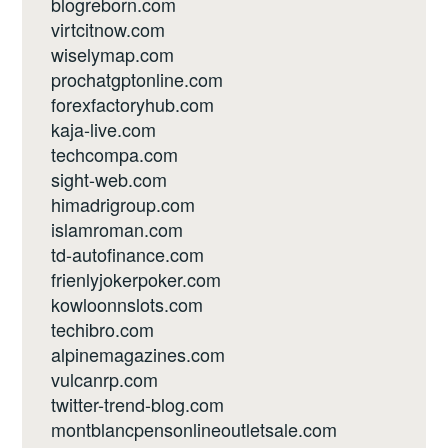
blogreborn.com
virtcitnow.com
wiselymap.com
prochatgptonline.com
forexfactoryhub.com
kaja-live.com
techcompa.com
sight-web.com
himadrigroup.com
islamroman.com
td-autofinance.com
frienlyjokerpoker.com
kowloonnslots.com
techibro.com
alpinemagazines.com
vulcanrp.com
twitter-trend-blog.com
montblancpensonlineoutletsale.com