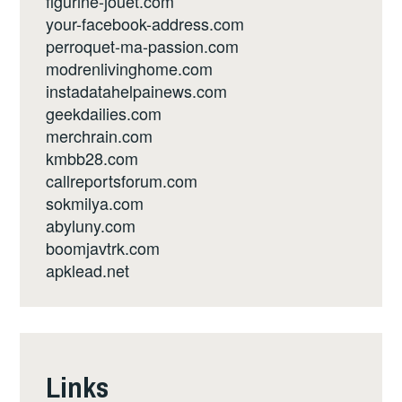
figurine-jouet.com
your-facebook-address.com
perroquet-ma-passion.com
modrenlivinghome.com
instadatahelpainews.com
geekdailies.com
merchrain.com
kmbb28.com
callreportsforum.com
sokmilya.com
abyluny.com
boomjavtrk.com
apklead.net
Links