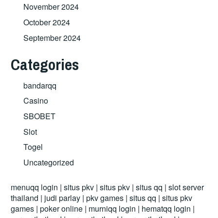
November 2024
October 2024
September 2024
Categories
bandarqq
Casino
SBOBET
Slot
Togel
Uncategorized
menuqq login
|
situs pkv
|
situs pkv
|
situs qq
|
slot server
thailand
|
judi parlay
|
pkv games
|
situs qq
|
situs pkv
games
|
poker online
|
murniqq login
|
hematqq login
|