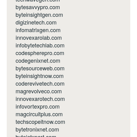
bytesavvypro.com
byteinsightgen.com
digizinetech.com
infomatrixgen.com
innovexarolab.com
infobytetechlab.com
codespherepro.com
codegenixnet.com
bytesourceweb.com
byteinsightnow.com
coderevivetech.com
magrevolveco.com
innovexarotech.com
infovortexpro.com
magcircuitplus.com
techscopeitnow.com
bytetronixnet.com
bytejetxpert.com