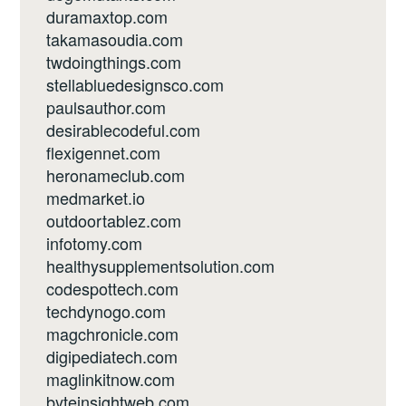
duramaxtop.com
takamasoudia.com
twdoingthings.com
stellabluedesignsco.com
paulsauthor.com
desirablecodeful.com
flexigennet.com
heronameclub.com
medmarket.io
outdoortablez.com
infotomy.com
healthysupplementsolution.com
codespottech.com
techdynogo.com
magchronicle.com
digipediatech.com
maglinkitnow.com
byteinsightweb.com