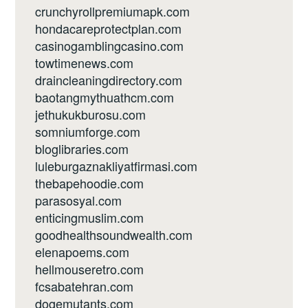
crunchyrollpremiumapk.com
hondacareprotectplan.com
casinogamblingcasino.com
towtimenews.com
draincleaningdirectory.com
baotangmythuathcm.com
jethukukburosu.com
somniumforge.com
bloglibraries.com
luleburgaznakliyatfirmasi.com
thebapehoodie.com
parasosyal.com
enticingmuslim.com
goodhealthsoundwealth.com
elenapoems.com
hellmouseretro.com
fcsabatehran.com
dogemutants.com