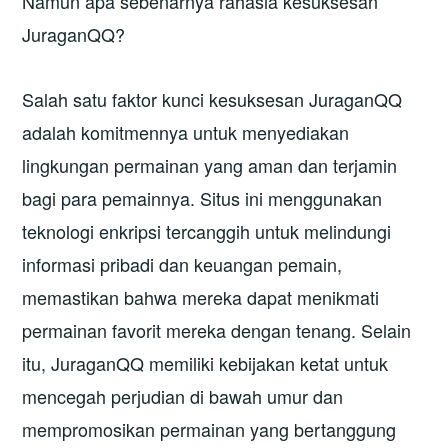
Namun apa sebenarnya rahasia kesuksesan
JuraganQQ?
Salah satu faktor kunci kesuksesan JuraganQQ
adalah komitmennya untuk menyediakan
lingkungan permainan yang aman dan terjamin
bagi para pemainnya. Situs ini menggunakan
teknologi enkripsi tercanggih untuk melindungi
informasi pribadi dan keuangan pemain,
memastikan bahwa mereka dapat menikmati
permainan favorit mereka dengan tenang. Selain
itu, JuraganQQ memiliki kebijakan ketat untuk
mencegah perjudian di bawah umur dan
mempromosikan permainan yang bertanggung