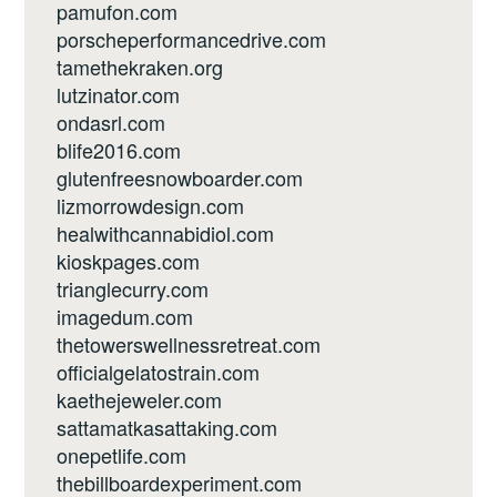
pamufon.com
porscheperformancedrive.com
tamethekraken.org
lutzinator.com
ondasrl.com
blife2016.com
glutenfreesnowboarder.com
lizmorrowdesign.com
healwithcannabidiol.com
kioskpages.com
trianglecurry.com
imagedum.com
thetowerswellnessretreat.com
officialgelatostrain.com
kaethejeweler.com
sattamatkasattaking.com
onepetlife.com
thebillboardexperiment.com