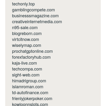
techonly.top
gamblingcompete.com
businesssmagazine.com
creativeinternetmedia.com
n95-sale.com
blogreborn.com
virtcitnow.com
wiselymap.com
prochatgptonline.com
forexfactoryhub.com
kaja-live.com
techcompa.com
sight-web.com
himadrigroup.com
islamroman.com
td-autofinance.com
frienlyjokerpoker.com
kowloonnslots.com