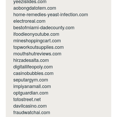
yeezislides.com
aobongdatotem.com
home-remedies-yeast-infection.com
electroreal.com
bestofmiami-dadecounty.com
ifoodieonyoutube.com
mineshoppingcart.com
topworkoutsupplies.com
mouthshutreviews.com
hirzadesalta.com
digitallifeopoly.com
casinobubbles.com
seputargym.com
impiyanamall.com
optguardian.com
totostreet.net
davilcasino.com
fraudwatchai.com