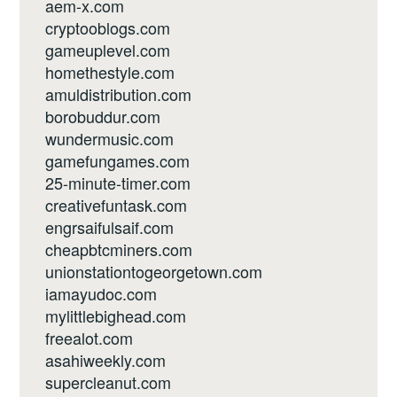
aem-x.com
cryptooblogs.com
gameuplevel.com
homethestyle.com
amuldistribution.com
borobuddur.com
wundermusic.com
gamefungames.com
25-minute-timer.com
creativefuntask.com
engrsaifulsaif.com
cheapbtcminers.com
unionstationtogeorgetown.com
iamayudoc.com
mylittlebighead.com
freealot.com
asahiweekly.com
supercleanut.com