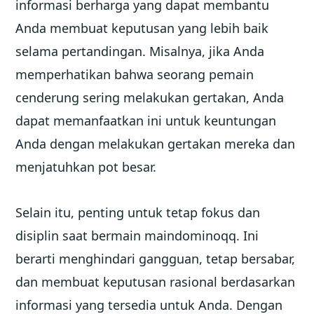
informasi berharga yang dapat membantu
Anda membuat keputusan yang lebih baik
selama pertandingan. Misalnya, jika Anda
memperhatikan bahwa seorang pemain
cenderung sering melakukan gertakan, Anda
dapat memanfaatkan ini untuk keuntungan
Anda dengan melakukan gertakan mereka dan
menjatuhkan pot besar.
Selain itu, penting untuk tetap fokus dan
disiplin saat bermain maindominoqq. Ini
berarti menghindari gangguan, tetap bersabar,
dan membuat keputusan rasional berdasarkan
informasi yang tersedia untuk Anda. Dengan