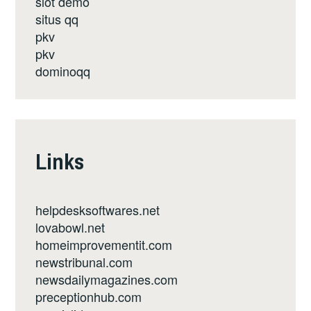
slot demo
situs qq
pkv
pkv
dominoqq
Links
helpdesksoftwares.net
lovabowl.net
homeimprovementit.com
newstribunal.com
newsdailymagazines.com
preceptionhub.com