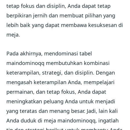
tetap fokus dan disiplin, Anda dapat tetap
berpikiran jernih dan membuat pilihan yang
lebih baik yang dapat membawa kesuksesan di
meja.
Pada akhirnya, mendominasi tabel
maindominoqq membutuhkan kombinasi
keterampilan, strategi, dan disiplin. Dengan
mengasah keterampilan Anda, mempelajari
permainan, dan tetap fokus, Anda dapat
meningkatkan peluang Anda untuk menjadi
yang teratas dan menang besar. Jadi, lain kali
Anda duduk di meja maindominoqq, ingatlah