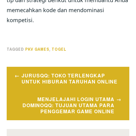
tip dan strategi berikut untuk membantu Anda
memecahkan kode dan mendominasi
kompetisi.
TAGGED
PKV GAMES
,
TOGEL
Post
JURUSQQ: TOKO TERLENGKAP
navigation
UNTUK HIBURAN TARUHAN ONLINE
MENJELAJAHI LOGIN UTAMA
DOMINOQQ: TUJUAN UTAMA PARA
PENGGEMAR GAME ONLINE