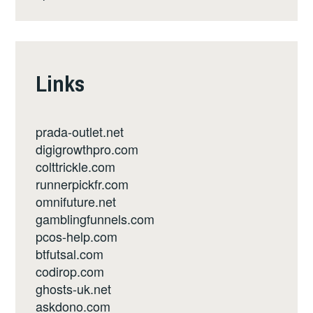
Links
prada-outlet.net
digigrowthpro.com
colttrickle.com
runnerpickfr.com
omnifuture.net
gamblingfunnels.com
pcos-help.com
btfutsal.com
codirop.com
ghosts-uk.net
askdono.com