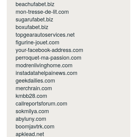
beachufabet.biz
mon-tresse-de-lit.com
sugarufabet.biz
boxufabet.biz
topgearautoservices.net
figurine-jouet.com
your-facebook-address.com
perroquet-ma-passion.com
modrenlivinghome.com
instadatahelpainews.com
geekdailies.com
merchrain.com
kmbb28.com
callreportsforum.com
sokmilya.com
abyluny.com
boomjavtrk.com
apklead.net