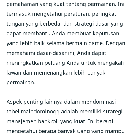
pemahaman yang kuat tentang permainan. Ini
termasuk mengetahui peraturan, peringkat
tangan yang berbeda, dan strategi dasar yang
dapat membantu Anda membuat keputusan
yang lebih baik selama bermain game. Dengan
memahami dasar-dasar ini, Anda dapat
meningkatkan peluang Anda untuk mengakali
lawan dan memenangkan lebih banyak
permainan.
Aspek penting lainnya dalam mendominasi
tabel maindominoqq adalah memiliki strategi
manajemen bankroll yang kuat. Ini berarti
mengetahui berapa banyak uang yang mampu