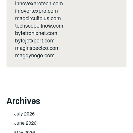
innovexarotech.com
infovortexpro.com
magcircuitplus.com
techscopeitnow.com
bytetronixnet.com
bytejetxpert.com
maginspectco.com
magdynogo.com
Archives
July 2026
June 2026
May 2026