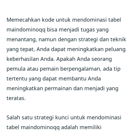
Memecahkan kode untuk mendominasi tabel
maindominoqq bisa menjadi tugas yang
menantang, namun dengan strategi dan teknik
yang tepat, Anda dapat meningkatkan peluang
keberhasilan Anda. Apakah Anda seorang
pemula atau pemain berpengalaman, ada tip
tertentu yang dapat membantu Anda
meningkatkan permainan dan menjadi yang
teratas.
Salah satu strategi kunci untuk mendominasi
tabel maindominoqq adalah memiliki