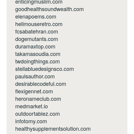
enticingmuslim.com
goodhealthsoundwealth.com
elenapoems.com
hellmouseretro.com
fcsabatehran.com
dogemutants.com
duramaxtop.com
takamasoudia.com
twdoingthings.com
stellabluedesignsco.com
paulsauthor.com
desirablecodeful.com
flexigennet.com
heronameclub.com
medmarket.io
outdoortablez.com
infotomy.com
healthysupplementsolution.com