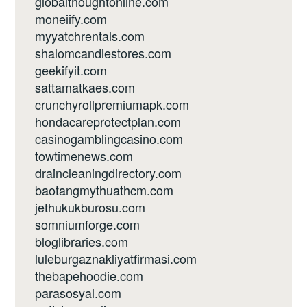
globalthoughtonline.com
moneiify.com
myyatchrentals.com
shalomcandlestores.com
geekifyit.com
sattamatkaes.com
crunchyrollpremiumapk.com
hondacareprotectplan.com
casinogamblingcasino.com
towtimenews.com
draincleaningdirectory.com
baotangmythuathcm.com
jethukukburosu.com
somniumforge.com
bloglibraries.com
luleburgaznakliyatfirmasi.com
thebapehoodie.com
parasosyal.com