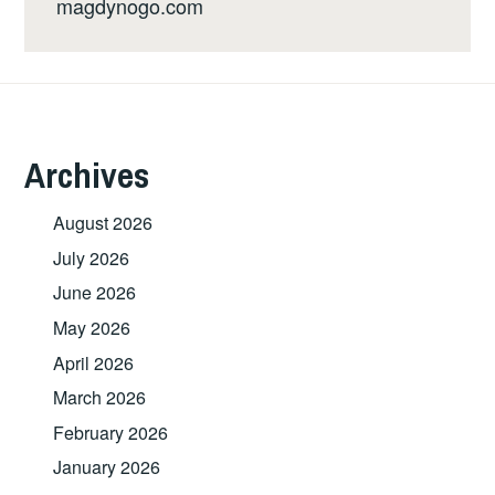
magdynogo.com
Archives
August 2026
July 2026
June 2026
May 2026
April 2026
March 2026
February 2026
January 2026