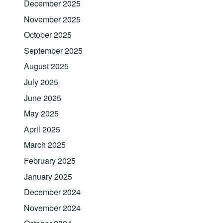
December 2025
November 2025
October 2025
September 2025
August 2025
July 2025
June 2025
May 2025
April 2025
March 2025
February 2025
January 2025
December 2024
November 2024