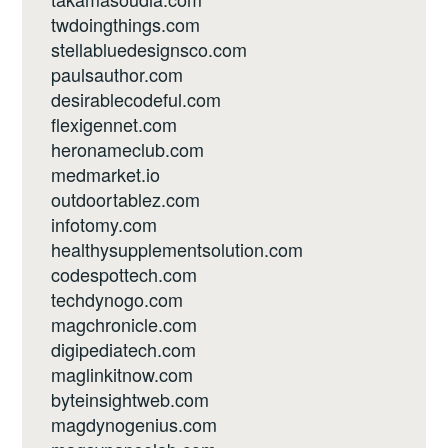
twdoingthings.com
stellabluedesignsco.com
paulsauthor.com
desirablecodeful.com
flexigennet.com
heronameclub.com
medmarket.io
outdoortablez.com
infotomy.com
healthysupplementsolution.com
codespottech.com
techdynogo.com
magchronicle.com
digipediatech.com
maglinkitnow.com
byteinsightweb.com
magdynogenius.com