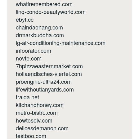
whatiremembered.com
linq-condo-beautyworld.com
ebyt.cc
chaindaohang.com
drmarkbuddha.com
lg-air-conditioning-maintenance.com
infoorator.com
novte.com
7hpizzaeasternmarket.com
hollaendisches-viertel.com
proengine-ultra24.com
lifewithoutlanyards.com
traida.net
kitchandhoney.com
metro-bistro.com
howtosolv.com
delicesdemanon.com
testboo.com