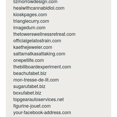
lizmorrowdesign.com
healwithcannabidiol.com
kioskpages.com
trianglecurry.com
imagedum.com
thetowerswellnessretreat.com
officialgelatostrain.com
kaethejeweler.com
sattamatkasattaking.com
onepetlife.com
thebillboardexperiment.com
beachufabet.biz
mon-tresse-de-lit.com
sugarufabet.biz
boxufabet.biz
topgearautoservices.net
figurine-jouet.com
your-facebook-address.com