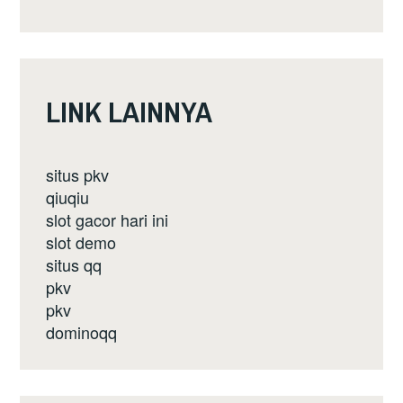
LINK LAINNYA
situs pkv
qiuqiu
slot gacor hari ini
slot demo
situs qq
pkv
pkv
dominoqq