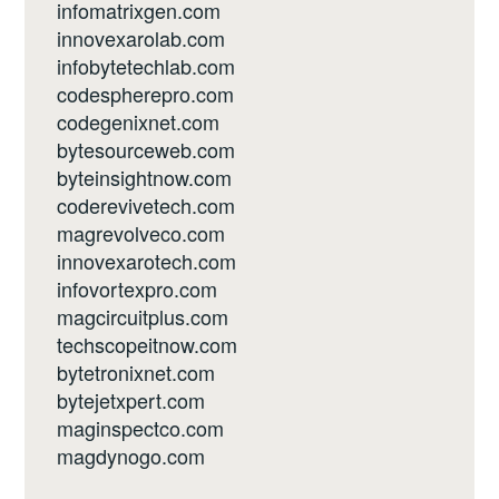
infomatrixgen.com
innovexarolab.com
infobytetechlab.com
codespherepro.com
codegenixnet.com
bytesourceweb.com
byteinsightnow.com
coderevivetech.com
magrevolveco.com
innovexarotech.com
infovortexpro.com
magcircuitplus.com
techscopeitnow.com
bytetronixnet.com
bytejetxpert.com
maginspectco.com
magdynogo.com