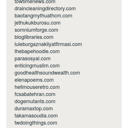
towtimenews.com
draincleaningdirectory.com
baotangmythuathcm.com
jethukukburosu.com
somniumforge.com
bloglibraries.com
luleburgaznakliyatfirmasi.com
thebapehoodie.com
parasosyal.com
enticingmuslim.com
goodhealthsoundwealth.com
elenapoems.com
hellmouseretro.com
fcsabatehran.com
dogemutants.com
duramaxtop.com
takamasoudia.com
twdoingthings.com