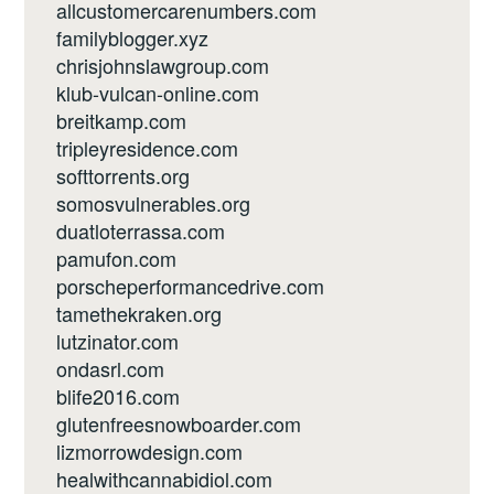
allcustomercarenumbers.com
familyblogger.xyz
chrisjohnslawgroup.com
klub-vulcan-online.com
breitkamp.com
tripleyresidence.com
softtorrents.org
somosvulnerables.org
duatloterrassa.com
pamufon.com
porscheperformancedrive.com
tamethekraken.org
lutzinator.com
ondasrl.com
blife2016.com
glutenfreesnowboarder.com
lizmorrowdesign.com
healwithcannabidiol.com