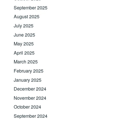
September 2025
August 2025
July 2025
June 2025
May 2025
April 2025
March 2025
February 2025
January 2025
December 2024
November 2024
October 2024
September 2024