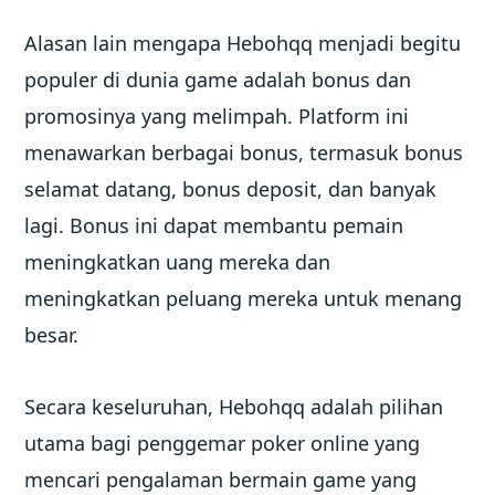
Alasan lain mengapa Hebohqq menjadi begitu
populer di dunia game adalah bonus dan
promosinya yang melimpah. Platform ini
menawarkan berbagai bonus, termasuk bonus
selamat datang, bonus deposit, dan banyak
lagi. Bonus ini dapat membantu pemain
meningkatkan uang mereka dan
meningkatkan peluang mereka untuk menang
besar.
Secara keseluruhan, Hebohqq adalah pilihan
utama bagi penggemar poker online yang
mencari pengalaman bermain game yang