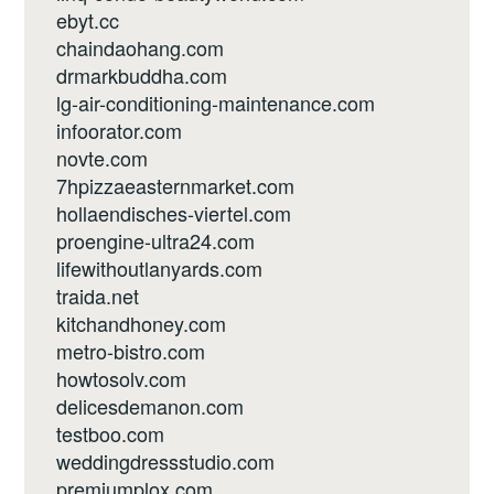
ebyt.cc
chaindaohang.com
drmarkbuddha.com
lg-air-conditioning-maintenance.com
infoorator.com
novte.com
7hpizzaeasternmarket.com
hollaendisches-viertel.com
proengine-ultra24.com
lifewithoutlanyards.com
traida.net
kitchandhoney.com
metro-bistro.com
howtosolv.com
delicesdemanon.com
testboo.com
weddingdressstudio.com
premiumplox.com