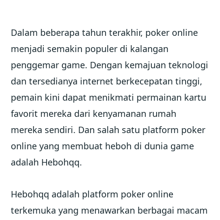
Dalam beberapa tahun terakhir, poker online
menjadi semakin populer di kalangan
penggemar game. Dengan kemajuan teknologi
dan tersedianya internet berkecepatan tinggi,
pemain kini dapat menikmati permainan kartu
favorit mereka dari kenyamanan rumah
mereka sendiri. Dan salah satu platform poker
online yang membuat heboh di dunia game
adalah Hebohqq.
Hebohqq adalah platform poker online
terkemuka yang menawarkan berbagai macam