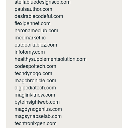
stellabluedesignsco.com
paulsauthor.com
desirablecodeful.com
flexigennet.com
heronameclub.com
medmarket.io
outdoortablez.com
infotomy.com
healthysupplementsolution.com
codespottech.com
techdynogo.com
magchronicle.com
digipediatech.com
maglinkitnow.com
byteinsightweb.com
magdynogenius.com
magsynapselab.com
techtronixgen.com