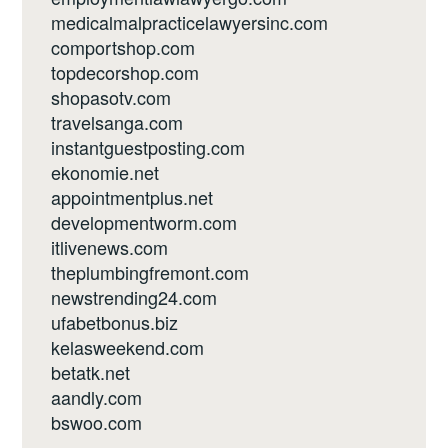
medicalmalpracticelawyersinc.com
comportshop.com
topdecorshop.com
shopasotv.com
travelsanga.com
instantguestposting.com
ekonomie.net
appointmentplus.net
developmentworm.com
itlivenews.com
theplumbingfremont.com
newstrending24.com
ufabetbonus.biz
kelasweekend.com
betatk.net
aandly.com
bswoo.com