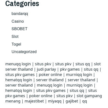
Categories
bandarqq
Casino
SBOBET
Slot
Togel
Uncategorized
menuqq login
|
situs pkv
|
situs pkv
|
situs qq
|
slot
server thailand
|
judi parlay
|
pkv games
|
situs qq
|
situs pkv games
|
poker online
|
murniqq login
|
hematqq login
|
server thailand
|
server thailand
|
server thailand
|
menuqq login
|
murniqq login
|
hematqq login
|
situs pkv games
|
situs qq
|
situs
pkv games
|
poker online
|
situs pkv
|
slot gampang
menang
|
majestibet
|
miyaqq
|
gajibet
|
qq