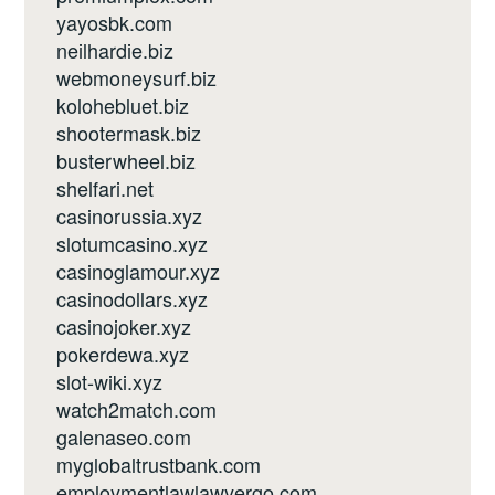
yayosbk.com
neilhardie.biz
webmoneysurf.biz
kolohebluet.biz
shootermask.biz
busterwheel.biz
shelfari.net
casinorussia.xyz
slotumcasino.xyz
casinoglamour.xyz
casinodollars.xyz
casinojoker.xyz
pokerdewa.xyz
slot-wiki.xyz
watch2match.com
galenaseo.com
myglobaltrustbank.com
employmentlawlawyergo.com