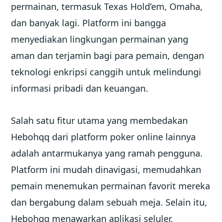
permainan, termasuk Texas Hold’em, Omaha,
dan banyak lagi. Platform ini bangga
menyediakan lingkungan permainan yang
aman dan terjamin bagi para pemain, dengan
teknologi enkripsi canggih untuk melindungi
informasi pribadi dan keuangan.
Salah satu fitur utama yang membedakan
Hebohqq dari platform poker online lainnya
adalah antarmukanya yang ramah pengguna.
Platform ini mudah dinavigasi, memudahkan
pemain menemukan permainan favorit mereka
dan bergabung dalam sebuah meja. Selain itu,
Hebohqq menawarkan aplikasi seluler,