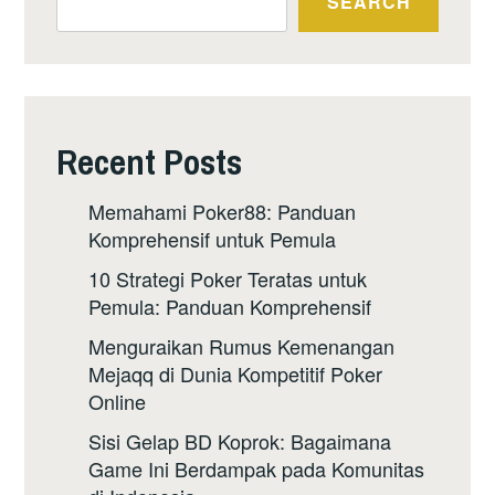
SEARCH
Recent Posts
Memahami Poker88: Panduan
Komprehensif untuk Pemula
10 Strategi Poker Teratas untuk
Pemula: Panduan Komprehensif
Menguraikan Rumus Kemenangan
Mejaqq di Dunia Kompetitif Poker
Online
Sisi Gelap BD Koprok: Bagaimana
Game Ini Berdampak pada Komunitas