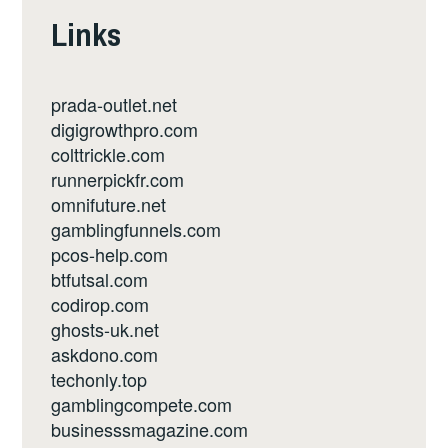
Links
prada-outlet.net
digigrowthpro.com
colttrickle.com
runnerpickfr.com
omnifuture.net
gamblingfunnels.com
pcos-help.com
btfutsal.com
codirop.com
ghosts-uk.net
askdono.com
techonly.top
gamblingcompete.com
businesssmagazine.com