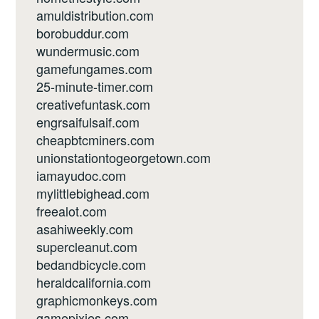
amuldistribution.com
borobuddur.com
wundermusic.com
gamefungames.com
25-minute-timer.com
creativefuntask.com
engrsaifulsaif.com
cheapbtcminers.com
unionstationtogeorgetown.com
iamayudoc.com
mylittlebighead.com
freealot.com
asahiweekly.com
supercleanut.com
bedandbicycle.com
heraldcalifornia.com
graphicmonkeys.com
gamepixies.com