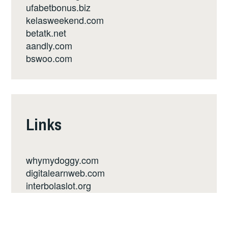
ufabetbonus.biz
kelasweekend.com
betatk.net
aandly.com
bswoo.com
Links
whymydoggy.com
digitalearnweb.com
interbolaslot.org
palmkuafor.com
dataentrypro.net
dreamrummypro.com