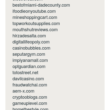
bestofmiami-dadecounty.com
ifoodieonyoutube.com
mineshoppingcart.com
topworkoutsupplies.com
mouthshutreviews.com
hirzadesalta.com
digitallifeopoly.com
casinobubbles.com
seputargym.com
impiyanamall.com
optguardian.com
totostreet.net
davilcasino.com
fraudwatchai.com
aem-x.com
cryptooblogs.com
gameuplevel.com
homethestyle.com