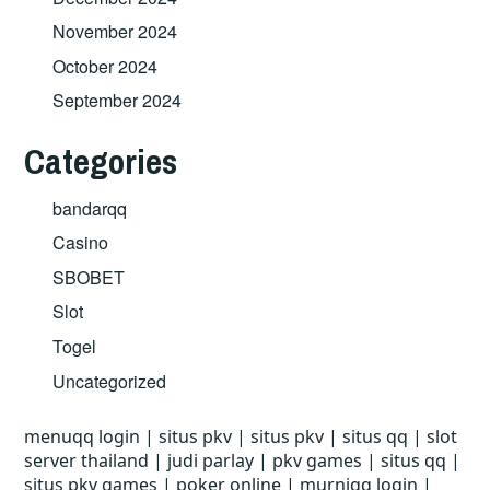
November 2024
October 2024
September 2024
Categories
bandarqq
Casino
SBOBET
Slot
Togel
Uncategorized
menuqq login
|
situs pkv
|
situs pkv
|
situs qq
|
slot
server thailand
|
judi parlay
|
pkv games
|
situs qq
|
situs pkv games
|
poker online
|
murniqq login
|