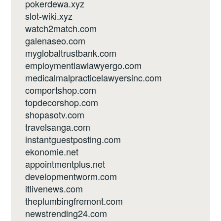
pokerdewa.xyz
slot-wiki.xyz
watch2match.com
galenaseo.com
myglobaltrustbank.com
employmentlawlawyergo.com
medicalmalpracticelawyersinc.com
comportshop.com
topdecorshop.com
shopasotv.com
travelsanga.com
instantguestposting.com
ekonomie.net
appointmentplus.net
developmentworm.com
itlivenews.com
theplumbingfremont.com
newstrending24.com