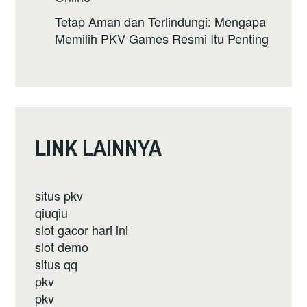
Tetap Aman dan Terlindungi: Mengapa
Memilih PKV Games Resmi Itu Penting
LINK LAINNYA
situs pkv
qiuqiu
slot gacor hari ini
slot demo
situs qq
pkv
pkv