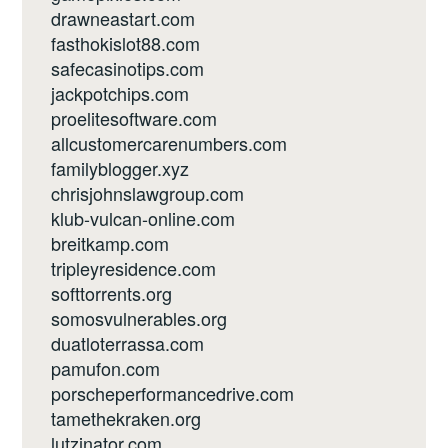
drawneastart.com
fasthokislot88.com
safecasinotips.com
jackpotchips.com
proelitesoftware.com
allcustomercarenumbers.com
familyblogger.xyz
chrisjohnslawgroup.com
klub-vulcan-online.com
breitkamp.com
tripleyresidence.com
softtorrents.org
somosvulnerables.org
duatloterrassa.com
pamufon.com
porscheperformancedrive.com
tamethekraken.org
lutzinator.com