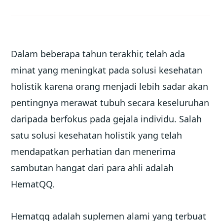
Dalam beberapa tahun terakhir, telah ada
minat yang meningkat pada solusi kesehatan
holistik karena orang menjadi lebih sadar akan
pentingnya merawat tubuh secara keseluruhan
daripada berfokus pada gejala individu. Salah
satu solusi kesehatan holistik yang telah
mendapatkan perhatian dan menerima
sambutan hangat dari para ahli adalah
HematQQ.
Hematqq adalah suplemen alami yang terbuat