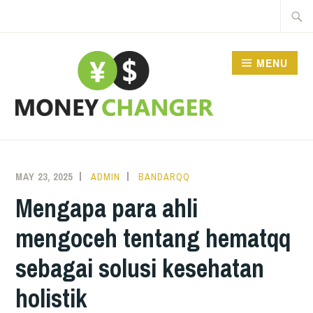
Skip
Searc
to
for:
content
MENU
PANDUAN MEMILIH
SITUS JUDI ONLINE
MAY 23, 2025
ADMIN
BANDARQQ
TERPOPULER DENGAN
Mengapa para ahli
FITUR DEPOSIT PULSA
mengoceh tentang hematqq
sebagai solusi kesehatan
holistik