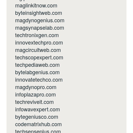
maglinkitnow.com
byteinsightweb.com
magdynogenius.com
magsynapselab.com
techtronixgen.com
innovextechpro.com
magcircuitweb.com
techscopexpert.com
techpediaweb.com
bytelabgenius.com
innovatetechco.com
magdynopro.com
infoplazapro.com
techreviveit.com
infowavexpert.com
bytegeniusco.com
codematrixhub.com
techsenseplus.com