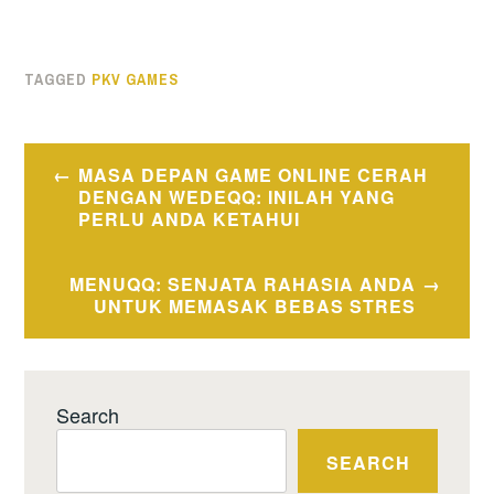
TAGGED
PKV GAMES
Post
MASA DEPAN GAME ONLINE CERAH
navigation
DENGAN WEDEQQ: INILAH YANG
PERLU ANDA KETAHUI
MENUQQ: SENJATA RAHASIA ANDA
UNTUK MEMASAK BEBAS STRES
Search
SEARCH