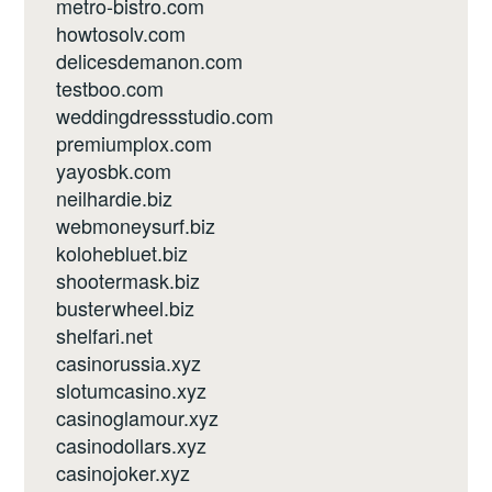
metro-bistro.com
howtosolv.com
delicesdemanon.com
testboo.com
weddingdressstudio.com
premiumplox.com
yayosbk.com
neilhardie.biz
webmoneysurf.biz
kolohebluet.biz
shootermask.biz
busterwheel.biz
shelfari.net
casinorussia.xyz
slotumcasino.xyz
casinoglamour.xyz
casinodollars.xyz
casinojoker.xyz