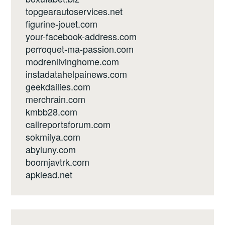
topgearautoservices.net
figurine-jouet.com
your-facebook-address.com
perroquet-ma-passion.com
modrenlivinghome.com
instadatahelpainews.com
geekdailies.com
merchrain.com
kmbb28.com
callreportsforum.com
sokmilya.com
abyluny.com
boomjavtrk.com
apklead.net