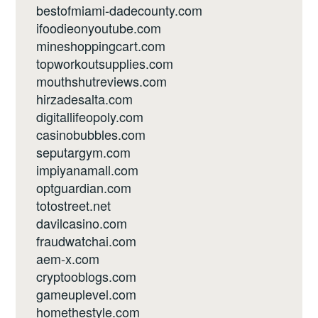
bestofmiami-dadecounty.com
ifoodieonyoutube.com
mineshoppingcart.com
topworkoutsupplies.com
mouthshutreviews.com
hirzadesalta.com
digitallifeopoly.com
casinobubbles.com
seputargym.com
impiyanamall.com
optguardian.com
totostreet.net
davilcasino.com
fraudwatchai.com
aem-x.com
cryptooblogs.com
gameuplevel.com
homethestyle.com