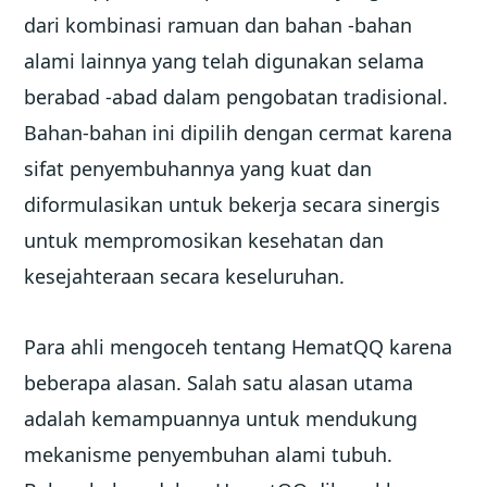
dari kombinasi ramuan dan bahan -bahan
alami lainnya yang telah digunakan selama
berabad -abad dalam pengobatan tradisional.
Bahan-bahan ini dipilih dengan cermat karena
sifat penyembuhannya yang kuat dan
diformulasikan untuk bekerja secara sinergis
untuk mempromosikan kesehatan dan
kesejahteraan secara keseluruhan.
Para ahli mengoceh tentang HematQQ karena
beberapa alasan. Salah satu alasan utama
adalah kemampuannya untuk mendukung
mekanisme penyembuhan alami tubuh.