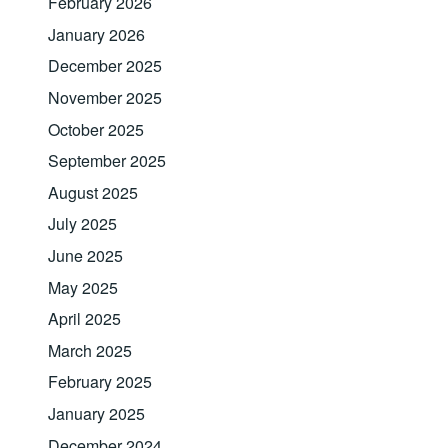
February 2026
January 2026
December 2025
November 2025
October 2025
September 2025
August 2025
July 2025
June 2025
May 2025
April 2025
March 2025
February 2025
January 2025
December 2024