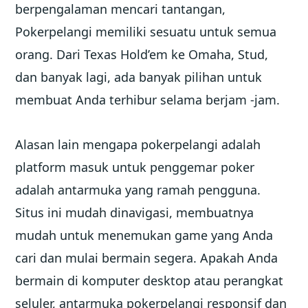
berpengalaman mencari tantangan,
Pokerpelangi memiliki sesuatu untuk semua
orang. Dari Texas Hold’em ke Omaha, Stud,
dan banyak lagi, ada banyak pilihan untuk
membuat Anda terhibur selama berjam -jam.
Alasan lain mengapa pokerpelangi adalah
platform masuk untuk penggemar poker
adalah antarmuka yang ramah pengguna.
Situs ini mudah dinavigasi, membuatnya
mudah untuk menemukan game yang Anda
cari dan mulai bermain segera. Apakah Anda
bermain di komputer desktop atau perangkat
seluler, antarmuka pokerpelangi responsif dan