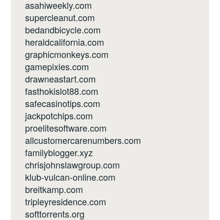
asahiweekly.com
supercleanut.com
bedandbicycle.com
heraldcalifornia.com
graphicmonkeys.com
gamepixies.com
drawneastart.com
fasthokislot88.com
safecasinotips.com
jackpotchips.com
proelitesoftware.com
allcustomercarenumbers.com
familyblogger.xyz
chrisjohnslawgroup.com
klub-vulcan-online.com
breitkamp.com
tripleyresidence.com
softtorrents.org