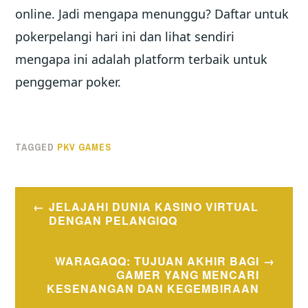
online. Jadi mengapa menunggu? Daftar untuk
pokerpelangi hari ini dan lihat sendiri
mengapa ini adalah platform terbaik untuk
penggemar poker.
TAGGED
PKV GAMES
Post
JELAJAHI DUNIA KASINO VIRTUAL
navigation
DENGAN PELANGIQQ
WARAGAQQ: TUJUAN AKHIR BAGI
GAMER YANG MENCARI
KESENANGAN DAN KEGEMBIRAAN