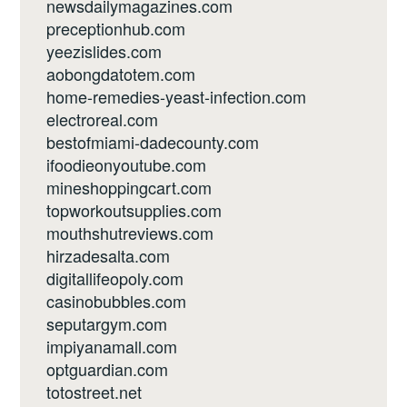
newsdailymagazines.com
preceptionhub.com
yeezislides.com
aobongdatotem.com
home-remedies-yeast-infection.com
electroreal.com
bestofmiami-dadecounty.com
ifoodieonyoutube.com
mineshoppingcart.com
topworkoutsupplies.com
mouthshutreviews.com
hirzadesalta.com
digitallifeopoly.com
casinobubbles.com
seputargym.com
impiyanamall.com
optguardian.com
totostreet.net