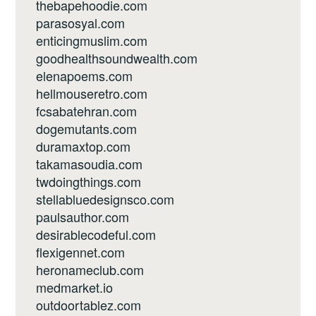
thebapehoodie.com
parasosyal.com
enticingmuslim.com
goodhealthsoundwealth.com
elenapoems.com
hellmouseretro.com
fcsabatehran.com
dogemutants.com
duramaxtop.com
takamasoudia.com
twdoingthings.com
stellabluedesignsco.com
paulsauthor.com
desirablecodeful.com
flexigennet.com
heronameclub.com
medmarket.io
outdoortablez.com