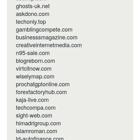
ghosts-uk.net
askdono.com
techonly.top
gamblingcompete.com
businesssmagazine.com
creativeinternetmedia.com
n95-sale.com
blogreborn.com
virtcitnow.com
wiselymap.com
prochatgptonline.com
forexfactoryhub.com
kaja-live.com
techcompa.com
sight-web.com
himadrigroup.com
islamroman.com
td-autofinance.com