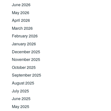
June 2026
May 2026
April 2026
March 2026
February 2026
January 2026
December 2025
November 2025
October 2025
September 2025
August 2025
July 2025
June 2025
May 2025