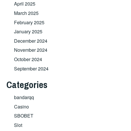
April 2025
March 2025
February 2025
January 2025
December 2024
November 2024
October 2024
September 2024
Categories
bandarqq
Casino
SBOBET
Slot