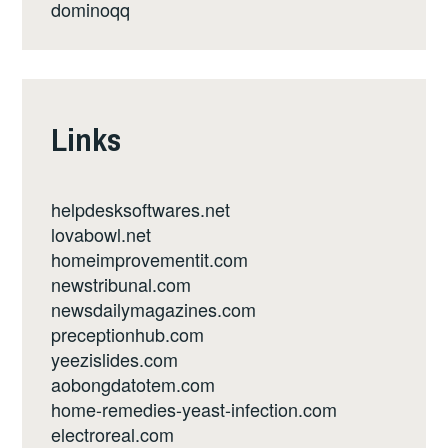
dominoqq
Links
helpdesksoftwares.net
lovabowl.net
homeimprovementit.com
newstribunal.com
newsdailymagazines.com
preceptionhub.com
yeezislides.com
aobongdatotem.com
home-remedies-yeast-infection.com
electroreal.com