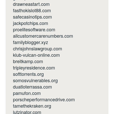
drawneastart.com
fasthokislot88.com
safecasinotips.com
jackpotchips.com
proelitesoftware.com
allcustomercarenumbers.com
familyblogger.xyz
chrisjohnslawgroup.com
klub-vulcan-online.com
breitkamp.com
tripleyresidence.com
softtorrents.org
somosvulnerables.org
duatloterrassa.com
pamufon.com
porscheperformancedrive.com
tamethekraken.org
lutzinator.com