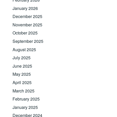
January 2026
December 2025
November 2025
October 2025
September 2025
August 2025
July 2025
June 2025
May 2025
April 2025
March 2025
February 2025
January 2025
December 2024