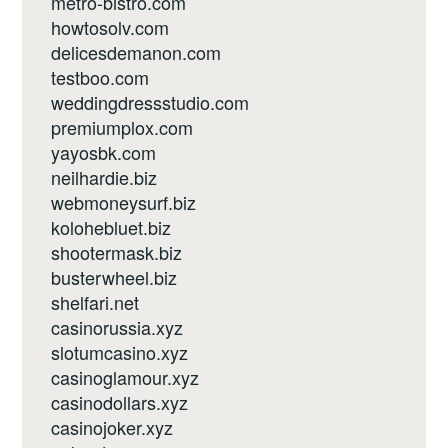
metro-bistro.com
howtosolv.com
delicesdemanon.com
testboo.com
weddingdressstudio.com
premiumplox.com
yayosbk.com
neilhardie.biz
webmoneysurf.biz
kolohebluet.biz
shootermask.biz
busterwheel.biz
shelfari.net
casinorussia.xyz
slotumcasino.xyz
casinoglamour.xyz
casinodollars.xyz
casinojoker.xyz