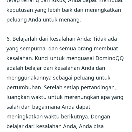
keputusan yang lebih baik dan meningkatkan
peluang Anda untuk menang.
6. Belajarlah dari kesalahan Anda: Tidak ada
yang sempurna, dan semua orang membuat
kesalahan. Kunci untuk menguasai DominoQQ
adalah belajar dari kesalahan Anda dan
menggunakannya sebagai peluang untuk
pertumbuhan. Setelah setiap pertandingan,
luangkan waktu untuk merenungkan apa yang
salah dan bagaimana Anda dapat
meningkatkan waktu berikutnya. Dengan
belajar dari kesalahan Anda, Anda bisa