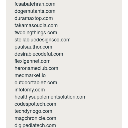
fcsabatehran.com
dogemutants.com
duramaxtop.com
takamasoudia.com
twdoingthings.com
stellabluedesignsco.com
paulsauthor.com
desirablecodeful.com
flexigennet.com
heronameclub.com
medmarket.io
outdoortablez.com
infotomy.com
healthysupplementsolution.com
codespottech.com
techdynogo.com
magchronicle.com
digipediatech.com