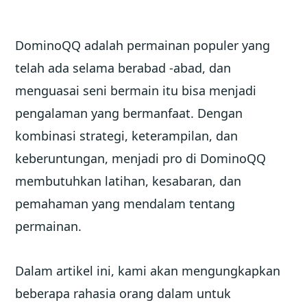
DominoQQ adalah permainan populer yang
telah ada selama berabad -abad, dan
menguasai seni bermain itu bisa menjadi
pengalaman yang bermanfaat. Dengan
kombinasi strategi, keterampilan, dan
keberuntungan, menjadi pro di DominoQQ
membutuhkan latihan, kesabaran, dan
pemahaman yang mendalam tentang
permainan.
Dalam artikel ini, kami akan mengungkapkan
beberapa rahasia orang dalam untuk