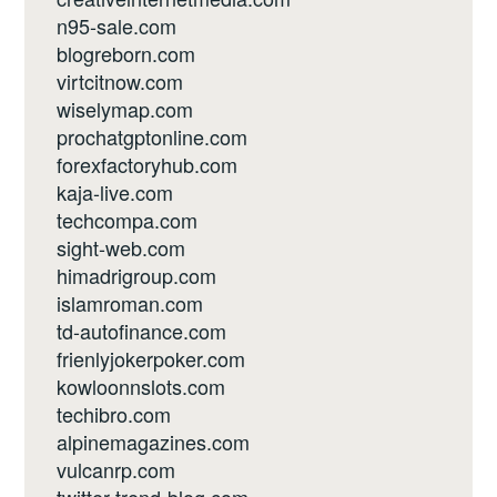
n95-sale.com
blogreborn.com
virtcitnow.com
wiselymap.com
prochatgptonline.com
forexfactoryhub.com
kaja-live.com
techcompa.com
sight-web.com
himadrigroup.com
islamroman.com
td-autofinance.com
frienlyjokerpoker.com
kowloonnslots.com
techibro.com
alpinemagazines.com
vulcanrp.com
twitter-trend-blog.com