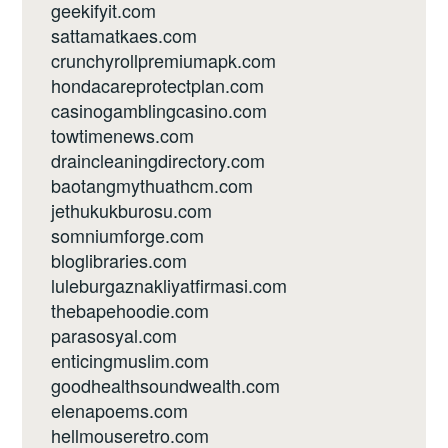
geekifyit.com
sattamatkaes.com
crunchyrollpremiumapk.com
hondacareprotectplan.com
casinogamblingcasino.com
towtimenews.com
draincleaningdirectory.com
baotangmythuathcm.com
jethukukburosu.com
somniumforge.com
bloglibraries.com
luleburgaznakliyatfirmasi.com
thebapehoodie.com
parasosyal.com
enticingmuslim.com
goodhealthsoundwealth.com
elenapoems.com
hellmouseretro.com