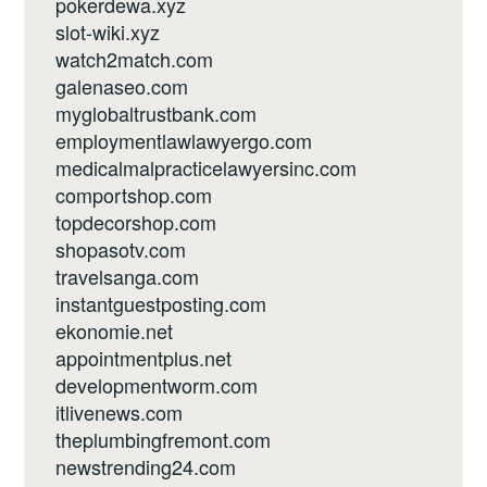
pokerdewa.xyz
slot-wiki.xyz
watch2match.com
galenaseo.com
myglobaltrustbank.com
employmentlawlawyergo.com
medicalmalpracticelawyersinc.com
comportshop.com
topdecorshop.com
shopasotv.com
travelsanga.com
instantguestposting.com
ekonomie.net
appointmentplus.net
developmentworm.com
itlivenews.com
theplumbingfremont.com
newstrending24.com