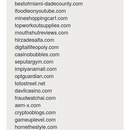
bestofmiami-dadecounty.com
ifoodieonyoutube.com
mineshoppingcart.com
topworkoutsupplies.com
mouthshutreviews.com
hirzadesalta.com
digitallifeopoly.com
casinobubbles.com
seputargym.com
impiyanamall.com
optguardian.com
totostreet.net
davilcasino.com
fraudwatchai.com
aem-x.com
cryptooblogs.com
gameuplevel.com
homethestyle.com