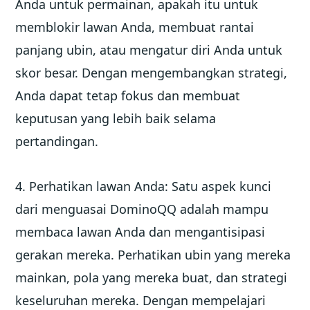
Anda untuk permainan, apakah itu untuk
memblokir lawan Anda, membuat rantai
panjang ubin, atau mengatur diri Anda untuk
skor besar. Dengan mengembangkan strategi,
Anda dapat tetap fokus dan membuat
keputusan yang lebih baik selama
pertandingan.
4. Perhatikan lawan Anda: Satu aspek kunci
dari menguasai DominoQQ adalah mampu
membaca lawan Anda dan mengantisipasi
gerakan mereka. Perhatikan ubin yang mereka
mainkan, pola yang mereka buat, dan strategi
keseluruhan mereka. Dengan mempelajari