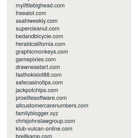
mylittlebighead.com
freealot.com
asahiweekly.com
supercleanut.com
bedandbicycle.com
heraldcalifornia.com
graphicmonkeys.com
gamepixies.com
drawneastart.com
fasthokislot88.com
safecasinotips.com
jackpotchips.com
proelitesoftware.com
allcustomercarenumbers.com
familyblogger.xyz
chrisjohnslawgroup.com
klub-vulcan-online.com
breitkamp.com