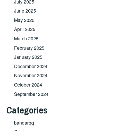
July 2025
June 2025
May 2025
April 2025
March 2025
February 2025
January 2025
December 2024
November 2024
October 2024
September 2024
Categories
bandarqq