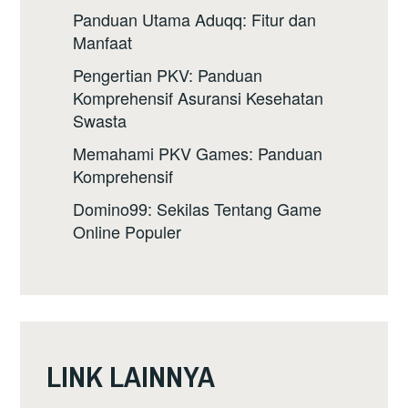
Panduan Utama Aduqq: Fitur dan
Manfaat
Pengertian PKV: Panduan
Komprehensif Asuransi Kesehatan
Swasta
Memahami PKV Games: Panduan
Komprehensif
Domino99: Sekilas Tentang Game
Online Populer
LINK LAINNYA