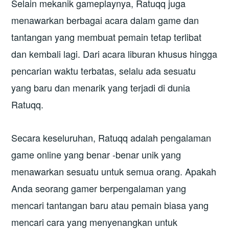
Selain mekanik gameplaynya, Ratuqq juga
menawarkan berbagai acara dalam game dan
tantangan yang membuat pemain tetap terlibat
dan kembali lagi. Dari acara liburan khusus hingga
pencarian waktu terbatas, selalu ada sesuatu
yang baru dan menarik yang terjadi di dunia
Ratuqq.
Secara keseluruhan, Ratuqq adalah pengalaman
game online yang benar -benar unik yang
menawarkan sesuatu untuk semua orang. Apakah
Anda seorang gamer berpengalaman yang
mencari tantangan baru atau pemain biasa yang
mencari cara yang menyenangkan untuk