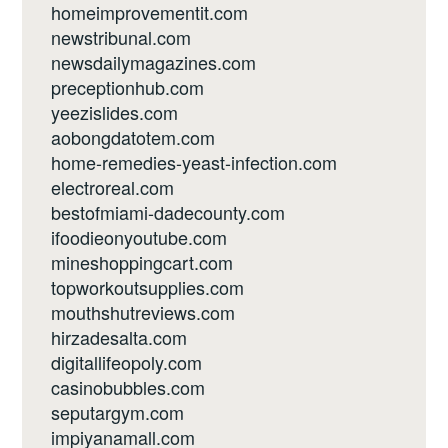
homeimprovementit.com
newstribunal.com
newsdailymagazines.com
preceptionhub.com
yeezislides.com
aobongdatotem.com
home-remedies-yeast-infection.com
electroreal.com
bestofmiami-dadecounty.com
ifoodieonyoutube.com
mineshoppingcart.com
topworkoutsupplies.com
mouthshutreviews.com
hirzadesalta.com
digitallifeopoly.com
casinobubbles.com
seputargym.com
impiyanamall.com