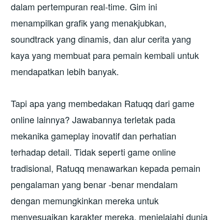
dalam pertempuran real-time. Gim ini
menampilkan grafik yang menakjubkan,
soundtrack yang dinamis, dan alur cerita yang
kaya yang membuat para pemain kembali untuk
mendapatkan lebih banyak.
Tapi apa yang membedakan Ratuqq dari game
online lainnya? Jawabannya terletak pada
mekanika gameplay inovatif dan perhatian
terhadap detail. Tidak seperti game online
tradisional, Ratuqq menawarkan kepada pemain
pengalaman yang benar -benar mendalam
dengan memungkinkan mereka untuk
menyesuaikan karakter mereka, menjelajahi dunia