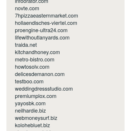
infoorator.com
novte.com
7hpizzaeasternmarket.com
hollaendisches-viertel.com
proengine-ultra24.com
lifewithoutlanyards.com
traida.net
kitchandhoney.com
metro-bistro.com
howtosolv.com
delicesdemanon.com
testboo.com
weddingdressstudio.com
premiumplox.com
yayosbk.com
neilhardie.biz
webmoneysurf.biz
kolohebluet.biz