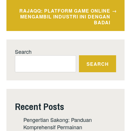
RAJAQQ: PLATFORM GAME ONLINE
MENGAMBIL INDUSTRI INI DENGAN
BADAI
Search
SEARCH
Recent Posts
Pengertian Sakong: Panduan
Komprehensif Permainan