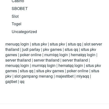
Casino
SBOBET
Slot
Togel
Uncategorized
menuqq login
|
situs pkv
|
situs pkv
|
situs qq
|
slot server
thailand
|
judi parlay
|
pkv games
|
situs qq
|
situs pkv
games
|
poker online
|
murniqq login
|
hematqq login
|
server thailand
|
server thailand
|
server thailand
|
menuqq login
|
murniqq login
|
hematqq login
|
situs pkv
games
|
situs qq
|
situs pkv games
|
poker online
|
situs
pkv
|
slot gampang menang
|
majestibet
|
miyaqq
|
gajibet
|
qq