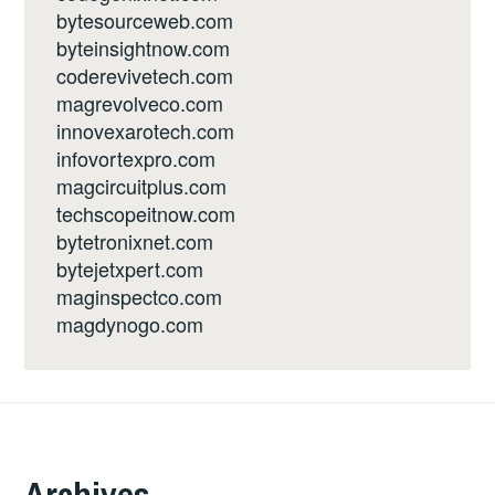
bytesourceweb.com
byteinsightnow.com
coderevivetech.com
magrevolveco.com
innovexarotech.com
infovortexpro.com
magcircuitplus.com
techscopeitnow.com
bytetronixnet.com
bytejetxpert.com
maginspectco.com
magdynogo.com
Archives