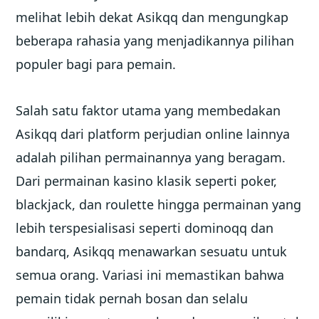
melihat lebih dekat Asikqq dan mengungkap
beberapa rahasia yang menjadikannya pilihan
populer bagi para pemain.
Salah satu faktor utama yang membedakan
Asikqq dari platform perjudian online lainnya
adalah pilihan permainannya yang beragam.
Dari permainan kasino klasik seperti poker,
blackjack, dan roulette hingga permainan yang
lebih terspesialisasi seperti dominoqq dan
bandarq, Asikqq menawarkan sesuatu untuk
semua orang. Variasi ini memastikan bahwa
pemain tidak pernah bosan dan selalu