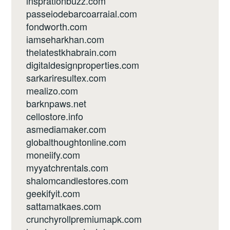
insprationbuzz.com
passeiodebarcoarraial.com
fondworth.com
iamseharkhan.com
thelatestkhabrain.com
digitaldesignproperties.com
sarkariresultex.com
mealizo.com
barknpaws.net
cellostore.info
asmediamaker.com
globalthoughtonline.com
moneiify.com
myyatchrentals.com
shalomcandlestores.com
geekifyit.com
sattamatkaes.com
crunchyrollpremiumapk.com