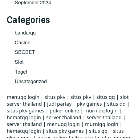
September 2024
Categories
bandarqq
Casino
SBOBET
Slot
Togel
Uncategorized
menuqq login
|
situs pkv
|
situs pkv
|
situs qq
|
slot
server thailand
|
judi parlay
|
pkv games
|
situs qq
|
situs pkv games
|
poker online
|
murniqq login
|
hematqq login
|
server thailand
|
server thailand
|
server thailand
|
menuqq login
|
murniqq login
|
hematqq login
|
situs pkv games
|
situs qq
|
situs
pkv games
|
poker online
|
situs pkv
|
slot gampang