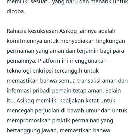
memiliki sesuatu yang baru dan menarik untuk
dicoba.
Rahasia kesuksesan Asikqq lainnya adalah
komitmennya untuk menyediakan lingkungan
permainan yang aman dan terjamin bagi para
pemainnya. Platform ini menggunakan
teknologi enkripsi tercanggih untuk
memastikan bahwa semua transaksi aman dan
informasi pribadi pemain tetap aman. Selain
itu, Asikqq memiliki kebijakan ketat untuk
mencegah perjudian di bawah umur dan untuk
mempromosikan praktik permainan yang
bertanggung jawab, memastikan bahwa