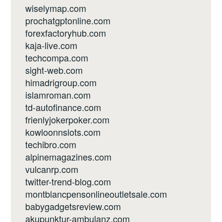
wiselymap.com
prochatgptonline.com
forexfactoryhub.com
kaja-live.com
techcompa.com
sight-web.com
himadrigroup.com
islamroman.com
td-autofinance.com
frienlyjokerpoker.com
kowloonnslots.com
techibro.com
alpinemagazines.com
vulcanrp.com
twitter-trend-blog.com
montblancpensonlineoutletsale.com
babygadgetsreview.com
akupunktur-ambulanz.com