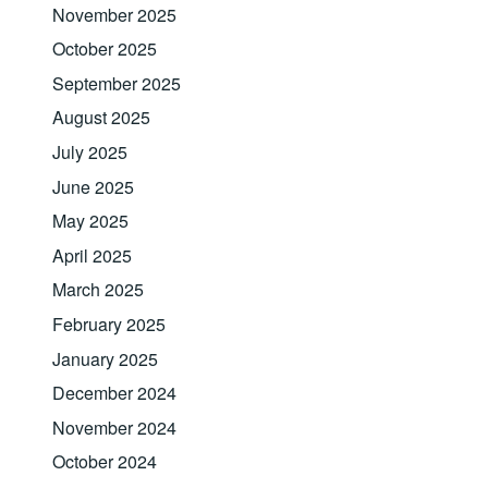
November 2025
October 2025
September 2025
August 2025
July 2025
June 2025
May 2025
April 2025
March 2025
February 2025
January 2025
December 2024
November 2024
October 2024