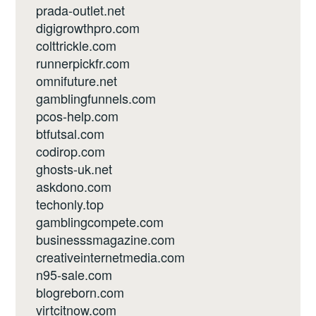
prada-outlet.net
digigrowthpro.com
colttrickle.com
runnerpickfr.com
omnifuture.net
gamblingfunnels.com
pcos-help.com
btfutsal.com
codirop.com
ghosts-uk.net
askdono.com
techonly.top
gamblingcompete.com
businesssmagazine.com
creativeinternetmedia.com
n95-sale.com
blogreborn.com
virtcitnow.com