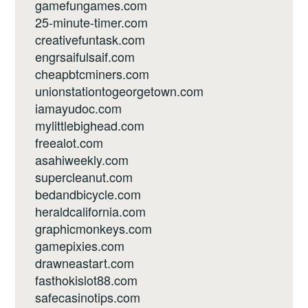
gamefungames.com
25-minute-timer.com
creativefuntask.com
engrsaifulsaif.com
cheapbtcminers.com
unionstationtogeorgetown.com
iamayudoc.com
mylittlebighead.com
freealot.com
asahiweekly.com
supercleanut.com
bedandbicycle.com
heraldcalifornia.com
graphicmonkeys.com
gamepixies.com
drawneastart.com
fasthokislot88.com
safecasinotips.com