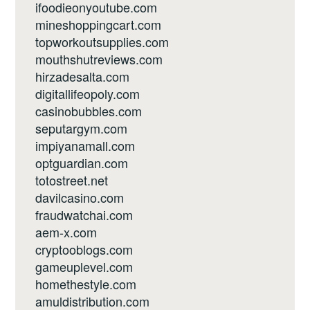
ifoodieonyoutube.com
mineshoppingcart.com
topworkoutsupplies.com
mouthshutreviews.com
hirzadesalta.com
digitallifeopoly.com
casinobubbles.com
seputargym.com
impiyanamall.com
optguardian.com
totostreet.net
davilcasino.com
fraudwatchai.com
aem-x.com
cryptooblogs.com
gameuplevel.com
homethestyle.com
amuldistribution.com