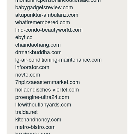
babygadgetsreview.com
akupunktur-ambulanz.com
whatiremembered.com
linq-condo-beautyworld.com
ebyt.cc
chaindaohang.com
drmarkbuddha.com
lg-air-conditioning-maintenance.com
infoorator.com
novte.com
7hpizzaeasternmarket.com
hollaendisches-viertel.com
proengine-ultra24.com
lifewithoutlanyards.com
traida.net
kitchandhoney.com
metro-bistro.com