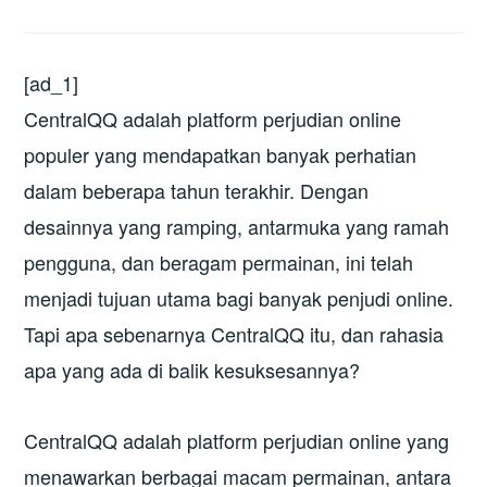
[ad_1]
CentralQQ adalah platform perjudian online
populer yang mendapatkan banyak perhatian
dalam beberapa tahun terakhir. Dengan
desainnya yang ramping, antarmuka yang ramah
pengguna, dan beragam permainan, ini telah
menjadi tujuan utama bagi banyak penjudi online.
Tapi apa sebenarnya CentralQQ itu, dan rahasia
apa yang ada di balik kesuksesannya?
CentralQQ adalah platform perjudian online yang
menawarkan berbagai macam permainan, antara