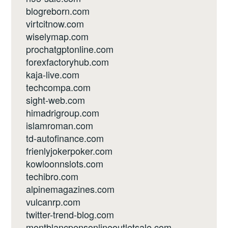
blogreborn.com
virtcitnow.com
wiselymap.com
prochatgptonline.com
forexfactoryhub.com
kaja-live.com
techcompa.com
sight-web.com
himadrigroup.com
islamroman.com
td-autofinance.com
frienlyjokerpoker.com
kowloonnslots.com
techibro.com
alpinemagazines.com
vulcanrp.com
twitter-trend-blog.com
montblancpensonlineoutletsale.com