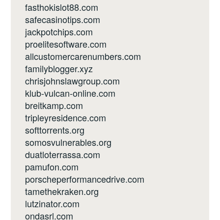
fasthokislot88.com
safecasinotips.com
jackpotchips.com
proelitesoftware.com
allcustomercarenumbers.com
familyblogger.xyz
chrisjohnslawgroup.com
klub-vulcan-online.com
breitkamp.com
tripleyresidence.com
softtorrents.org
somosvulnerables.org
duatloterrassa.com
pamufon.com
porscheperformancedrive.com
tamethekraken.org
lutzinator.com
ondasrl.com