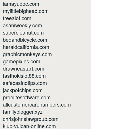
iamayudoc.com
mylittlebighead.com
freealot.com
asahiweekly.com
supercleanut.com
bedandbicycle.com
heraldcalifornia.com
graphicmonkeys.com
gamepixies.com
drawneastart.com
fasthokislot88.com
safecasinotips.com
jackpotchips.com
proelitesoftware.com
allcustomercarenumbers.com
familyblogger.xyz
chrisjohnslawgroup.com
klub-vulcan-online.com