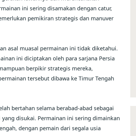
rmainan ini sering disamakan dengan catur,
emerlukan pemikiran strategis dan manuver
dan asal muasal permainan ini tidak diketahui.
nan ini diciptakan oleh para sarjana Persia
mampuan berpikir strategis mereka,
permainan tersebut dibawa ke Timur Tengah
 telah bertahan selama berabad-abad sebagai
 yang disukai. Permainan ini sering dimainkan
Tengah, dengan pemain dari segala usia