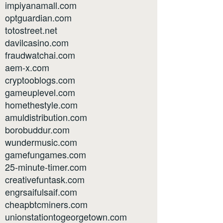
impiyanamall.com
optguardian.com
totostreet.net
davilcasino.com
fraudwatchai.com
aem-x.com
cryptooblogs.com
gameuplevel.com
homethestyle.com
amuldistribution.com
borobuddur.com
wundermusic.com
gamefungames.com
25-minute-timer.com
creativefuntask.com
engrsaifulsaif.com
cheapbtcminers.com
unionstationtogeorgetown.com