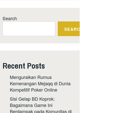
Search
SEARCH
Recent Posts
Menguraikan Rumus
Kemenangan Mejaqq di Dunia
Kompetitif Poker Online
Sisi Gelap BD Koprok:
Bagaimana Game Ini
Berdampak pada Komunitas di