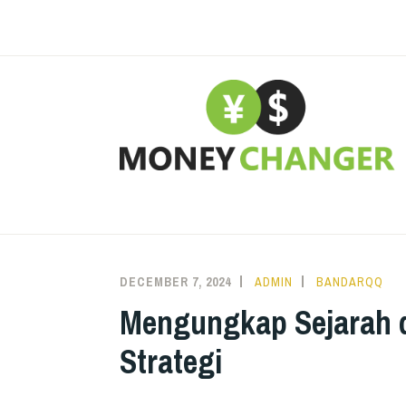
Skip
to
content
DECEMBER 7, 2024
ADMIN
BANDARQQ
Mengungkap Sejarah d
Strategi