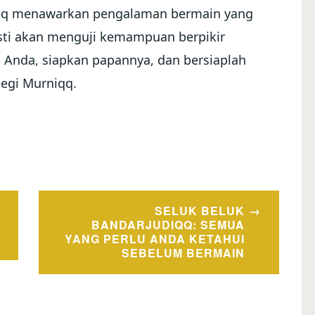
qq menawarkan pengalaman bermain yang
ti akan menguji kemampuan berpikir
a Anda, siapkan papannya, dan bersiaplah
egi Murniqq.
SELUK BELUK
BANDARJUDIQQ: SEMUA
YANG PERLU ANDA KETAHUI
SEBELUM BERMAIN