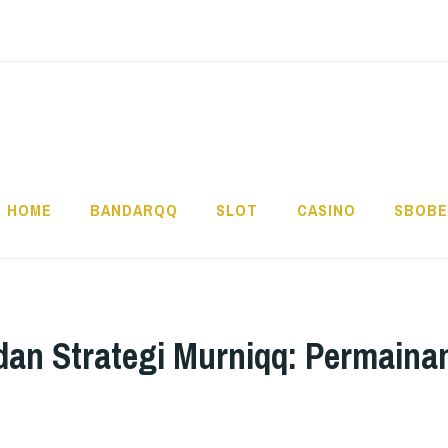
PANDUAN MEMILIH
ONLINE TERPOPU
HOME
BANDARQQ
SLOT
CASINO
SBOB
FITUR DEPOSIT P
an Strategi Murniqq: Permaina