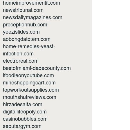
homeimprovementit.com
newstribunal.com
newsdailymagazines.com
preceptionhub.com
yeezislides.com
aobongdatotem.com
home-remedies-yeast-
infection.com
electroreal.com
bestofmiami-dadecounty.com
ifoodieonyoutube.com
mineshoppingcart.com
topworkoutsupplies.com
mouthshutreviews.com
hirzadesalta.com
digitallifeopoly.com
casinobubbles.com
seputargym.com