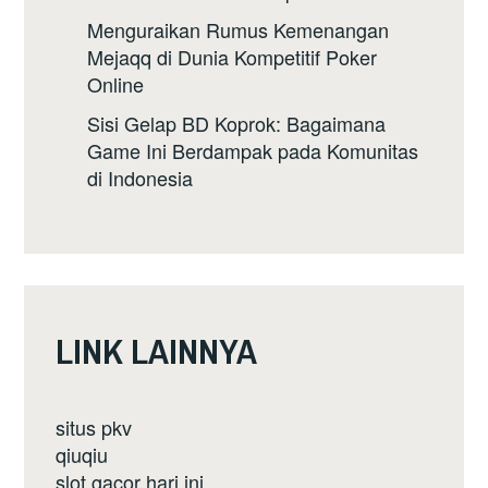
Menguraikan Rumus Kemenangan
Mejaqq di Dunia Kompetitif Poker
Online
Sisi Gelap BD Koprok: Bagaimana
Game Ini Berdampak pada Komunitas
di Indonesia
LINK LAINNYA
situs pkv
qiuqiu
slot gacor hari ini