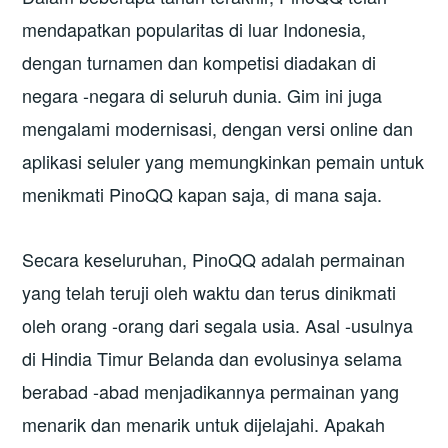
mendapatkan popularitas di luar Indonesia,
dengan turnamen dan kompetisi diadakan di
negara -negara di seluruh dunia. Gim ini juga
mengalami modernisasi, dengan versi online dan
aplikasi seluler yang memungkinkan pemain untuk
menikmati PinoQQ kapan saja, di mana saja.
Secara keseluruhan, PinoQQ adalah permainan
yang telah teruji oleh waktu dan terus dinikmati
oleh orang -orang dari segala usia. Asal -usulnya
di Hindia Timur Belanda dan evolusinya selama
berabad -abad menjadikannya permainan yang
menarik dan menarik untuk dijelajahi. Apakah