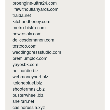
proengine-ultra24.com
lifewithoutlanyards.com
traida.net
kitchandhoney.com
metro-bistro.com
howtosolv.com
delicesdemanon.com
testboo.com
weddingdressstudio.com
premiumplox.com
yayosbk.com
neilhardie.biz
webmoneysurf.biz
kolohebluet.biz
shootermask.biz
busterwheel.biz
shelfari.net
casinorussia.xyz