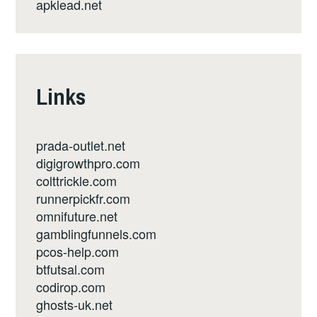
apklead.net
Links
prada-outlet.net
digigrowthpro.com
colttrickle.com
runnerpickfr.com
omnifuture.net
gamblingfunnels.com
pcos-help.com
btfutsal.com
codirop.com
ghosts-uk.net