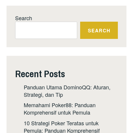
Search
SEARCH
Recent Posts
Panduan Utama DominoQQ: Aturan,
Strategi, dan Tip
Memahami Poker88: Panduan
Komprehensif untuk Pemula
10 Strategi Poker Teratas untuk
Pemula: Panduan Komprehensif