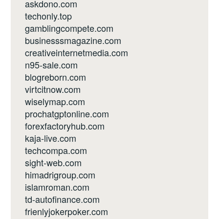
askdono.com
techonly.top
gamblingcompete.com
businesssmagazine.com
creativeinternetmedia.com
n95-sale.com
blogreborn.com
virtcitnow.com
wiselymap.com
prochatgptonline.com
forexfactoryhub.com
kaja-live.com
techcompa.com
sight-web.com
himadrigroup.com
islamroman.com
td-autofinance.com
frienlyjokerpoker.com