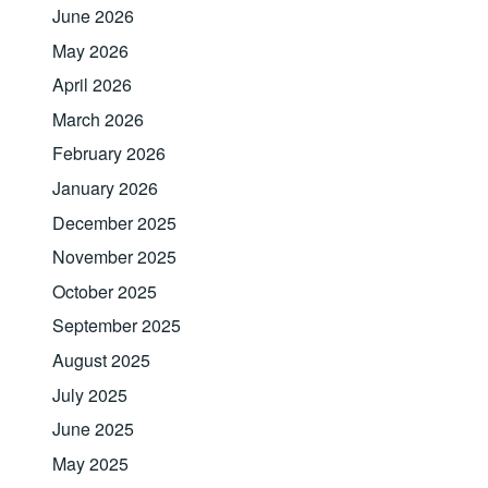
June 2026
May 2026
April 2026
March 2026
February 2026
January 2026
December 2025
November 2025
October 2025
September 2025
August 2025
July 2025
June 2025
May 2025