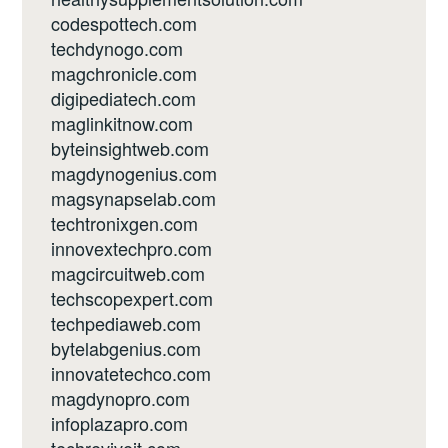
codespottech.com
techdynogo.com
magchronicle.com
digipediatech.com
maglinkitnow.com
byteinsightweb.com
magdynogenius.com
magsynapselab.com
techtronixgen.com
innovextechpro.com
magcircuitweb.com
techscopexpert.com
techpediaweb.com
bytelabgenius.com
innovatetechco.com
magdynopro.com
infoplazapro.com