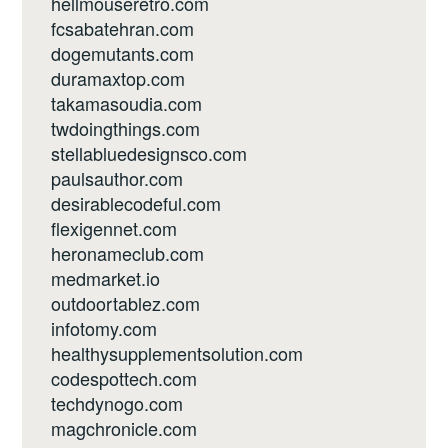
hellmouseretro.com
fcsabatehran.com
dogemutants.com
duramaxtop.com
takamasoudia.com
twdoingthings.com
stellabluedesignsco.com
paulsauthor.com
desirablecodeful.com
flexigennet.com
heronameclub.com
medmarket.io
outdoortablez.com
infotomy.com
healthysupplementsolution.com
codespottech.com
techdynogo.com
magchronicle.com