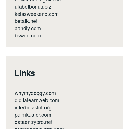
ufabetbonus.biz
kelasweekend.com
betatk.net
aandly.com
bswoo.com
Links
whymydoggy.com
digitalearnweb.com
interbolaslot.org
palmkuafor.com
dataentrypro.net
dreamrummypro.com