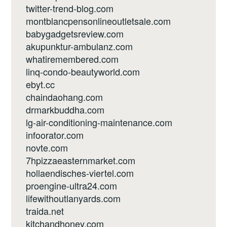
twitter-trend-blog.com
montblancpensonlineoutletsale.com
babygadgetsreview.com
akupunktur-ambulanz.com
whatiremembered.com
linq-condo-beautyworld.com
ebyt.cc
chaindaohang.com
drmarkbuddha.com
lg-air-conditioning-maintenance.com
infoorator.com
novte.com
7hpizzaeasternmarket.com
hollaendisches-viertel.com
proengine-ultra24.com
lifewithoutlanyards.com
traida.net
kitchandhoney.com