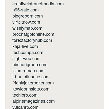
creativeinternetmedia.com
n95-sale.com
blogreborn.com
virtcitnow.com
wiselymap.com
prochatgptonline.com
forexfactoryhub.com
kaja-live.com
techcompa.com
sight-web.com
himadrigroup.com
islamroman.com
td-autofinance.com
frienlyjokerpoker.com
kowloonnslots.com
techibro.com
alpinemagazines.com
vulcanrp.com