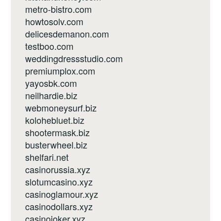
metro-bistro.com
howtosolv.com
delicesdemanon.com
testboo.com
weddingdressstudio.com
premiumplox.com
yayosbk.com
neilhardie.biz
webmoneysurf.biz
kolohebluet.biz
shootermask.biz
busterwheel.biz
shelfari.net
casinorussia.xyz
slotumcasino.xyz
casinoglamour.xyz
casinodollars.xyz
casinojoker.xyz