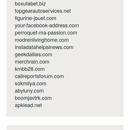
boxufabet.biz
topgearautoservices.net
figurine-jouet.com
your-facebook-address.com
perroquet-ma-passion.com
modrenlivinghome.com
instadatahelpainews.com
geekdailies.com
merchrain.com
kmbb28.com
callreportsforum.com
sokmilya.com
abyluny.com
boomjavtrk.com
apklead.net