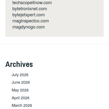
techscopeitnow.com
bytetronixnet.com
bytejetxpert.com
maginspectco.com
magdynogo.com
Archives
July 2026
June 2026
May 2026
April 2026
March 2026