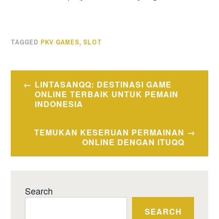
TAGGED
PKV GAMES
,
SLOT
Post
LINTASANQQ: DESTINASI GAME
navigation
ONLINE TERBAIK UNTUK PEMAIN
INDONESIA
TEMUKAN KESERUAN PERMAINAN
ONLINE DENGAN ITUQQ
Search
SEARCH