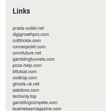
Links
prada-outlet.net
digigrowthpro.com
colttrickle.com
runnerpickfr.com
omnifuture.net
gamblingfunnels.com
pcos-help.com
btfutsal.com
codirop.com
ghosts-uk.net
askdono.com
techonly.top
gamblingcompete.com
businesssmagazine.com