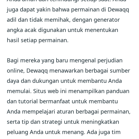
juga dapat yakin bahwa permainan di Dewaqq
adil dan tidak memihak, dengan generator
angka acak digunakan untuk menentukan
hasil setiap permainan.
Bagi mereka yang baru mengenal perjudian
online, Dewaqq menawarkan berbagai sumber
daya dan dukungan untuk membantu Anda
memulai. Situs web ini menampilkan panduan
dan tutorial bermanfaat untuk membantu
Anda mempelajari aturan berbagai permainan,
serta tip dan strategi untuk meningkatkan
peluang Anda untuk menang. Ada juga tim