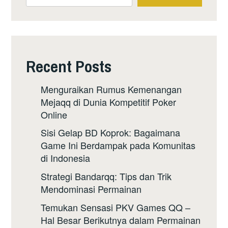
Recent Posts
Menguraikan Rumus Kemenangan
Mejaqq di Dunia Kompetitif Poker
Online
Sisi Gelap BD Koprok: Bagaimana
Game Ini Berdampak pada Komunitas
di Indonesia
Strategi Bandarqq: Tips dan Trik
Mendominasi Permainan
Temukan Sensasi PKV Games QQ –
Hal Besar Berikutnya dalam Permainan