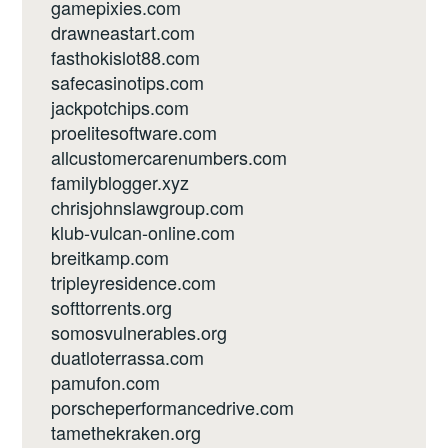
gamepixies.com
drawneastart.com
fasthokislot88.com
safecasinotips.com
jackpotchips.com
proelitesoftware.com
allcustomercarenumbers.com
familyblogger.xyz
chrisjohnslawgroup.com
klub-vulcan-online.com
breitkamp.com
tripleyresidence.com
softtorrents.org
somosvulnerables.org
duatloterrassa.com
pamufon.com
porscheperformancedrive.com
tamethekraken.org