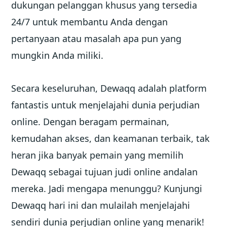
dukungan pelanggan khusus yang tersedia
24/7 untuk membantu Anda dengan
pertanyaan atau masalah apa pun yang
mungkin Anda miliki.
Secara keseluruhan, Dewaqq adalah platform
fantastis untuk menjelajahi dunia perjudian
online. Dengan beragam permainan,
kemudahan akses, dan keamanan terbaik, tak
heran jika banyak pemain yang memilih
Dewaqq sebagai tujuan judi online andalan
mereka. Jadi mengapa menunggu? Kunjungi
Dewaqq hari ini dan mulailah menjelajahi
sendiri dunia perjudian online yang menarik!