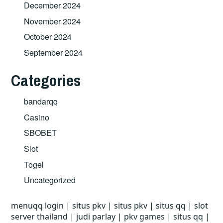
December 2024
November 2024
October 2024
September 2024
Categories
bandarqq
Casino
SBOBET
Slot
Togel
Uncategorized
menuqq login
|
situs pkv
|
situs pkv
|
situs qq
|
slot
server thailand
|
judi parlay
|
pkv games
|
situs qq
|