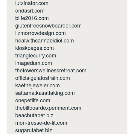
lutzinator.com
ondasrl.com
blife2016.com
glutenfreesnowboarder.com
lizmorrowdesign.com
healwithcannabidiol.com
kioskpages.com
trianglecurry.com
imagedum.com
thetowerswellnessretreat.com
officialgelatostrain.com
kaethejeweler.com
sattamatkasattaking.com
onepetlife.com
thebillboardexperiment.com
beachufabet.biz
mon-tresse-de-lit.com
sugarufabet.biz