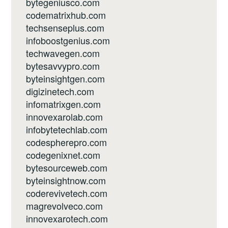
bytegeniusco.com
codematrixhub.com
techsenseplus.com
infoboostgenius.com
techwavegen.com
bytesavvypro.com
byteinsightgen.com
digizinetech.com
infomatrixgen.com
innovexarolab.com
infobytetechlab.com
codespherepro.com
codegenixnet.com
bytesourceweb.com
byteinsightnow.com
coderevivetech.com
magrevolveco.com
innovexarotech.com