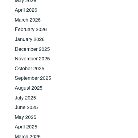
May 2026
April 2026
March 2026
February 2026
January 2026
December 2025
November 2025
October 2025
September 2025
August 2025
July 2025
June 2025
May 2025
April 2025
March 2025