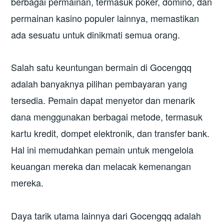
berbagai permainan, termasuk poker, domino, dan
permainan kasino populer lainnya, memastikan
ada sesuatu untuk dinikmati semua orang.
Salah satu keuntungan bermain di Gocengqq
adalah banyaknya pilihan pembayaran yang
tersedia. Pemain dapat menyetor dan menarik
dana menggunakan berbagai metode, termasuk
kartu kredit, dompet elektronik, dan transfer bank.
Hal ini memudahkan pemain untuk mengelola
keuangan mereka dan melacak kemenangan
mereka.
Daya tarik utama lainnya dari Gocengqq adalah