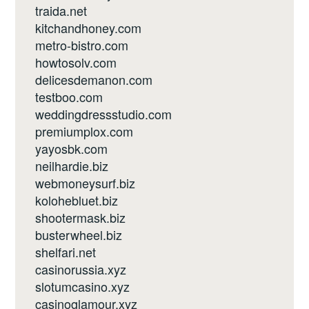
traida.net
kitchandhoney.com
metro-bistro.com
howtosolv.com
delicesdemanon.com
testboo.com
weddingdressstudio.com
premiumplox.com
yayosbk.com
neilhardie.biz
webmoneysurf.biz
kolohebluet.biz
shootermask.biz
busterwheel.biz
shelfari.net
casinorussia.xyz
slotumcasino.xyz
casinoglamour.xyz