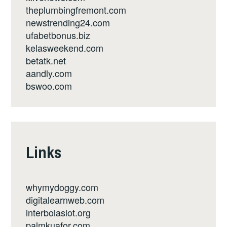
theplumbingfremont.com
newstrending24.com
ufabetbonus.biz
kelasweekend.com
betatk.net
aandly.com
bswoo.com
Links
whymydoggy.com
digitalearnweb.com
interbolaslot.org
palmkuafor.com