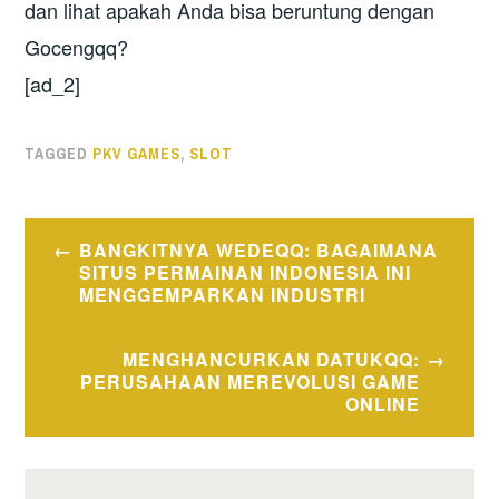
dan lihat apakah Anda bisa beruntung dengan
Gocengqq?
[ad_2]
TAGGED
PKV GAMES
,
SLOT
Post
BANGKITNYA WEDEQQ: BAGAIMANA
navigation
SITUS PERMAINAN INDONESIA INI
MENGGEMPARKAN INDUSTRI
MENGHANCURKAN DATUKQQ:
PERUSAHAAN MEREVOLUSI GAME
ONLINE