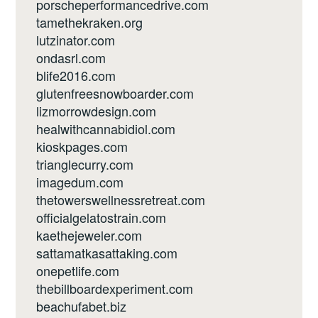
porscheperformancedrive.com
tamethekraken.org
lutzinator.com
ondasrl.com
blife2016.com
glutenfreesnowboarder.com
lizmorrowdesign.com
healwithcannabidiol.com
kioskpages.com
trianglecurry.com
imagedum.com
thetowerswellnessretreat.com
officialgelatostrain.com
kaethejeweler.com
sattamatkasattaking.com
onepetlife.com
thebillboardexperiment.com
beachufabet.biz