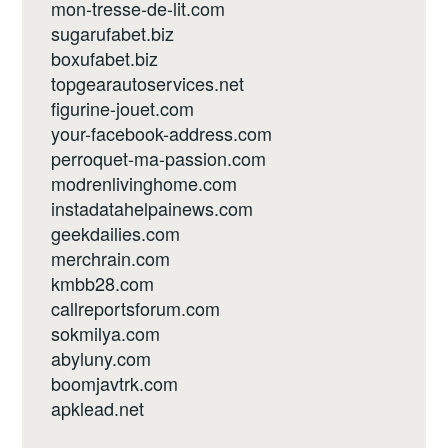
mon-tresse-de-lit.com
sugarufabet.biz
boxufabet.biz
topgearautoservices.net
figurine-jouet.com
your-facebook-address.com
perroquet-ma-passion.com
modrenlivinghome.com
instadatahelpainews.com
geekdailies.com
merchrain.com
kmbb28.com
callreportsforum.com
sokmilya.com
abyluny.com
boomjavtrk.com
apklead.net