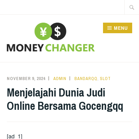
Skip
Searc
to
for:
content
MENU
PANDUAN MEMILIH
SITUS JUDI ONLINE
NOVEMBER 9, 2024
ADMIN
BANDARQQ
,
SLOT
TERPOPULER DENGAN
Menjelajahi Dunia Judi
FITUR DEPOSIT PULSA
Online Bersama Gocengqq
[ad_1]