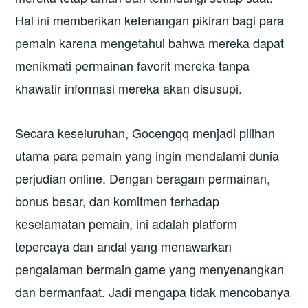
Hal ini memberikan ketenangan pikiran bagi para
pemain karena mengetahui bahwa mereka dapat
menikmati permainan favorit mereka tanpa
khawatir informasi mereka akan disusupi.
Secara keseluruhan, Gocengqq menjadi pilihan
utama para pemain yang ingin mendalami dunia
perjudian online. Dengan beragam permainan,
bonus besar, dan komitmen terhadap
keselamatan pemain, ini adalah platform
tepercaya dan andal yang menawarkan
pengalaman bermain game yang menyenangkan
dan bermanfaat. Jadi mengapa tidak mencobanya