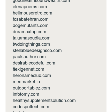
goodhealthsoundwealth.com
elenapoems.com
hellmouseretro.com
fcsabatehran.com
dogemutants.com
duramaxtop.com
takamasoudia.com
twdoingthings.com
stellabluedesignsco.com
paulsauthor.com
desirablecodeful.com
flexigennet.com
heronameclub.com
medmarket.io
outdoortablez.com
infotomy.com
healthysupplementsolution.com
codespottech.com