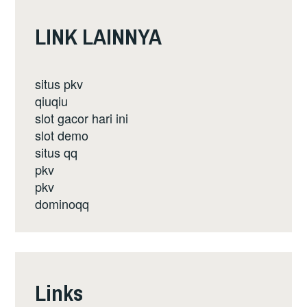
LINK LAINNYA
situs pkv
qiuqiu
slot gacor hari ini
slot demo
situs qq
pkv
pkv
dominoqq
Links