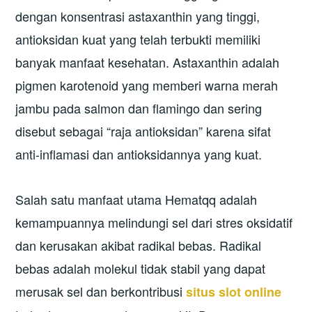
dengan konsentrasi astaxanthin yang tinggi,
antioksidan kuat yang telah terbukti memiliki
banyak manfaat kesehatan. Astaxanthin adalah
pigmen karotenoid yang memberi warna merah
jambu pada salmon dan flamingo dan sering
disebut sebagai “raja antioksidan” karena sifat
anti-inflamasi dan antioksidannya yang kuat.
Salah satu manfaat utama Hematqq adalah
kemampuannya melindungi sel dari stres oksidatif
dan kerusakan akibat radikal bebas. Radikal
bebas adalah molekul tidak stabil yang dapat
merusak sel dan berkontribusi
situs slot online