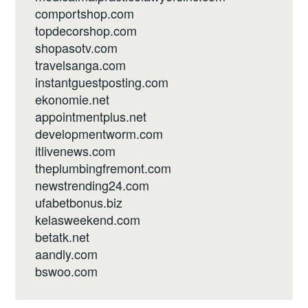
comportshop.com
topdecorshop.com
shopasotv.com
travelsanga.com
instantguestposting.com
ekonomie.net
appointmentplus.net
developmentworm.com
itlivenews.com
theplumbingfremont.com
newstrending24.com
ufabetbonus.biz
kelasweekend.com
betatk.net
aandly.com
bswoo.com