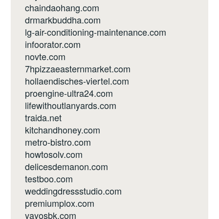
chaindaohang.com
drmarkbuddha.com
lg-air-conditioning-maintenance.com
infoorator.com
novte.com
7hpizzaeasternmarket.com
hollaendisches-viertel.com
proengine-ultra24.com
lifewithoutlanyards.com
traida.net
kitchandhoney.com
metro-bistro.com
howtosolv.com
delicesdemanon.com
testboo.com
weddingdressstudio.com
premiumplox.com
yayosbk.com