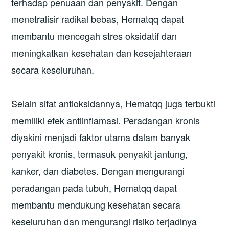
terhadap penuaan dan penyakit. Dengan
menetralisir radikal bebas, Hematqq dapat
membantu mencegah stres oksidatif dan
meningkatkan kesehatan dan kesejahteraan
secara keseluruhan.
Selain sifat antioksidannya, Hematqq juga terbukti
memiliki efek antiinflamasi. Peradangan kronis
diyakini menjadi faktor utama dalam banyak
penyakit kronis, termasuk penyakit jantung,
kanker, dan diabetes. Dengan mengurangi
peradangan pada tubuh, Hematqq dapat
membantu mendukung kesehatan secara
keseluruhan dan mengurangi risiko terjadinya