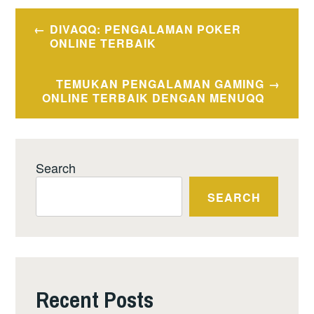
Post
DIVAQQ: PENGALAMAN POKER
navigation
ONLINE TERBAIK
TEMUKAN PENGALAMAN GAMING
ONLINE TERBAIK DENGAN MENUQQ
Search
SEARCH
Recent Posts