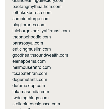
draincleaningdirectory.com
baotangmythuathcm.com
jethukukburosu.com
somniumforge.com
bloglibraries.com
luleburgaznakliyatfirmasi.com
thebapehoodie.com
parasosyal.com
enticingmuslim.com
goodhealthsoundwealth.com
elenapoems.com
hellmouseretro.com
fcsabatehran.com
dogemutants.com
duramaxtop.com
takamasoudia.com
twdoingthings.com
stellabluedesignsco.com