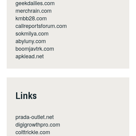
geekdailies.com
merchrain.com
kmbb28.com
callreportsforum.com
sokmilya.com
abyluny.com
boomjavtrk.com
apklead.net
Links
prada-outlet.net
digigrowthpro.com
colttrickle.com