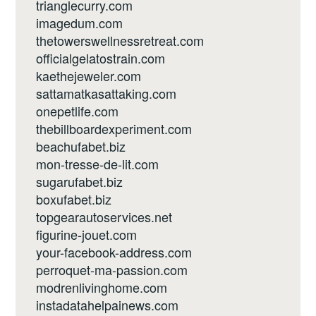
trianglecurry.com
imagedum.com
thetowerswellnessretreat.com
officialgelatostrain.com
kaethejeweler.com
sattamatkasattaking.com
onepetlife.com
thebillboardexperiment.com
beachufabet.biz
mon-tresse-de-lit.com
sugarufabet.biz
boxufabet.biz
topgearautoservices.net
figurine-jouet.com
your-facebook-address.com
perroquet-ma-passion.com
modrenlivinghome.com
instadatahelpainews.com