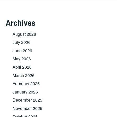
Archives
August 2026
July 2026
June 2026
May 2026
April 2026
March 2026
February 2026
January 2026
December 2025
November 2025
October 2025