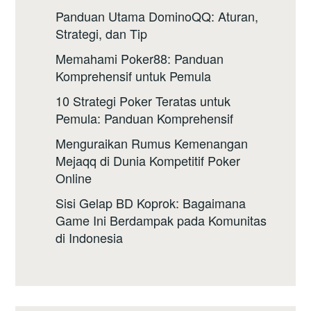
Panduan Utama DominoQQ: Aturan,
Strategi, dan Tip
Memahami Poker88: Panduan
Komprehensif untuk Pemula
10 Strategi Poker Teratas untuk
Pemula: Panduan Komprehensif
Menguraikan Rumus Kemenangan
Mejaqq di Dunia Kompetitif Poker
Online
Sisi Gelap BD Koprok: Bagaimana
Game Ini Berdampak pada Komunitas
di Indonesia