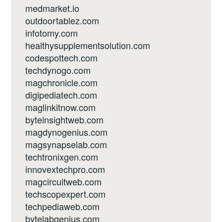
medmarket.io
outdoortablez.com
infotomy.com
healthysupplementsolution.com
codespottech.com
techdynogo.com
magchronicle.com
digipediatech.com
maglinkitnow.com
byteinsightweb.com
magdynogenius.com
magsynapselab.com
techtronixgen.com
innovextechpro.com
magcircuitweb.com
techscopexpert.com
techpediaweb.com
bytelabgenius.com