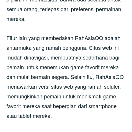
semua orang, terlepas dari preferensi permainan
mereka.
Fitur lain yang membedakan RahAsiaQQ adalah
antarmuka yang ramah pengguna. Situs web ini
mudah dinavigasi, membuatnya sederhana bagi
pemain untuk menemukan game favorit mereka
dan mulai bermain segera. Selain itu, RahAsiaQQ
menawarkan versi situs web yang ramah seluler,
memungkinkan pemain untuk menikmati game
favorit mereka saat bepergian dari smartphone
atau tablet mereka.