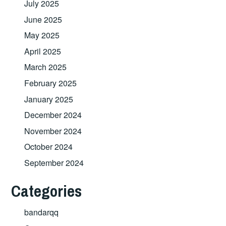
July 2025
June 2025
May 2025
April 2025
March 2025
February 2025
January 2025
December 2024
November 2024
October 2024
September 2024
Categories
bandarqq