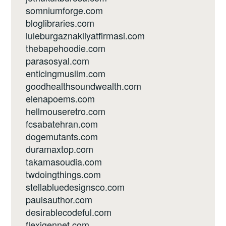
somniumforge.com
bloglibraries.com
luleburgaznakliyatfirmasi.com
thebapehoodie.com
parasosyal.com
enticingmuslim.com
goodhealthsoundwealth.com
elenapoems.com
hellmouseretro.com
fcsabatehran.com
dogemutants.com
duramaxtop.com
takamasoudia.com
twdoingthings.com
stellabluedesignsco.com
paulsauthor.com
desirablecodeful.com
flexigennet.com