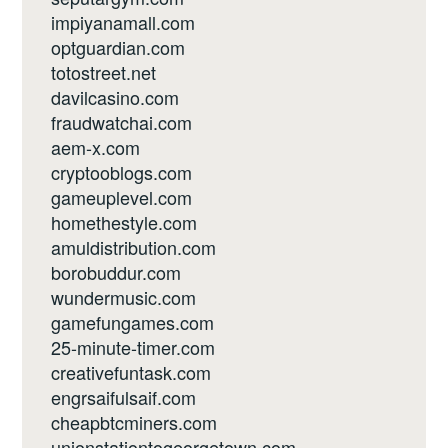
impiyanamall.com
optguardian.com
totostreet.net
davilcasino.com
fraudwatchai.com
aem-x.com
cryptooblogs.com
gameuplevel.com
homethestyle.com
amuldistribution.com
borobuddur.com
wundermusic.com
gamefungames.com
25-minute-timer.com
creativefuntask.com
engrsaifulsaif.com
cheapbtcminers.com
unionstationtogeorgetown.com