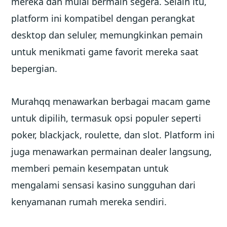
mereka dan mulai bermain segera. Selain itu,
platform ini kompatibel dengan perangkat
desktop dan seluler, memungkinkan pemain
untuk menikmati game favorit mereka saat
bepergian.
Murahqq menawarkan berbagai macam game
untuk dipilih, termasuk opsi populer seperti
poker, blackjack, roulette, dan slot. Platform ini
juga menawarkan permainan dealer langsung,
memberi pemain kesempatan untuk
mengalami sensasi kasino sungguhan dari
kenyamanan rumah mereka sendiri.