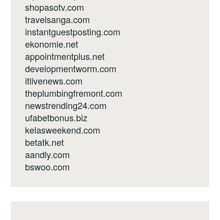
shopasotv.com
travelsanga.com
instantguestposting.com
ekonomie.net
appointmentplus.net
developmentworm.com
itlivenews.com
theplumbingfremont.com
newstrending24.com
ufabetbonus.biz
kelasweekend.com
betatk.net
aandly.com
bswoo.com