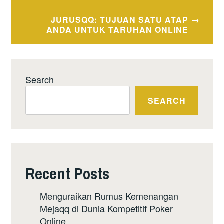
JURUSQQ: TUJUAN SATU ATAP
ANDA UNTUK TARUHAN ONLINE
Search
SEARCH
Recent Posts
Menguraikan Rumus Kemenangan
Mejaqq di Dunia Kompetitif Poker
Online