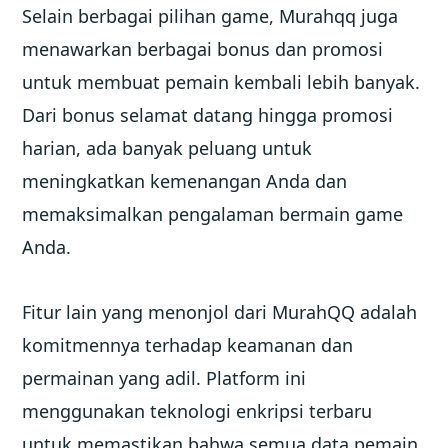
Selain berbagai pilihan game, Murahqq juga
menawarkan berbagai bonus dan promosi
untuk membuat pemain kembali lebih banyak.
Dari bonus selamat datang hingga promosi
harian, ada banyak peluang untuk
meningkatkan kemenangan Anda dan
memaksimalkan pengalaman bermain game
Anda.
Fitur lain yang menonjol dari MurahQQ adalah
komitmennya terhadap keamanan dan
permainan yang adil. Platform ini
menggunakan teknologi enkripsi terbaru
untuk memastikan bahwa semua data pemain