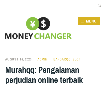
Skip
Searc
to
for:
content
MENU
PANDUAN MEMILIH
SITUS JUDI ONLINE
AUGUST 14, 2025
ADMIN
BANDARQQ
,
SLOT
TERPOPULER DENGAN
Murahqq: Pengalaman
FITUR DEPOSIT PULSA
perjudian online terbaik