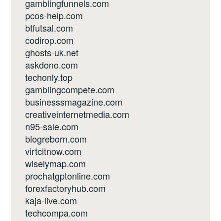
gamblingfunnels.com
pcos-help.com
btfutsal.com
codirop.com
ghosts-uk.net
askdono.com
techonly.top
gamblingcompete.com
businesssmagazine.com
creativeinternetmedia.com
n95-sale.com
blogreborn.com
virtcitnow.com
wiselymap.com
prochatgptonline.com
forexfactoryhub.com
kaja-live.com
techcompa.com