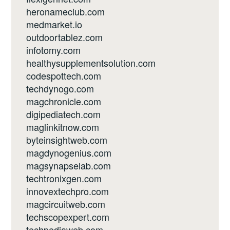
heronameclub.com
medmarket.io
outdoortablez.com
infotomy.com
healthysupplementsolution.com
codespottech.com
techdynogo.com
magchronicle.com
digipediatech.com
maglinkitnow.com
byteinsightweb.com
magdynogenius.com
magsynapselab.com
techtronixgen.com
innovextechpro.com
magcircuitweb.com
techscopexpert.com
techpediaweb.com