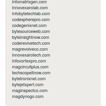
infomatrixgen.com
innovexarolab.com
infobytetechlab.com
codespherepro.com
codegenixnet.com
bytesourceweb.com
byteinsightnow.com
coderevivetech.com
magrevolveco.com
innovexarotech.com
infovortexpro.com
magcircuitplus.com
techscopeitnow.com
bytetronixnet.com
bytejetxpert.com
maginspectco.com
magdynogo.com