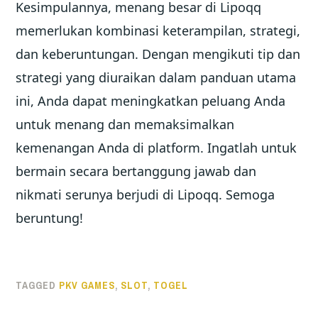
Kesimpulannya, menang besar di Lipoqq
memerlukan kombinasi keterampilan, strategi,
dan keberuntungan. Dengan mengikuti tip dan
strategi yang diuraikan dalam panduan utama
ini, Anda dapat meningkatkan peluang Anda
untuk menang dan memaksimalkan
kemenangan Anda di platform. Ingatlah untuk
bermain secara bertanggung jawab dan
nikmati serunya berjudi di Lipoqq. Semoga
beruntung!
TAGGED
PKV GAMES
,
SLOT
,
TOGEL