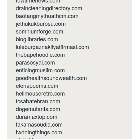
draincleaningdirectory.com
baotangmythuathcm.com
jethukukburosu.com
somniumforge.com
bloglibraries.com
luleburgaznakliyatfirmasi.com
thebapehoodie.com
parasosyal.com
enticingmuslim.com
goodhealthsoundwealth.com
elenapoems.com
hellmouseretro.com
fcsabatehran.com
dogemutants.com
duramaxtop.com
takamasoudia.com
twdoingthings.com