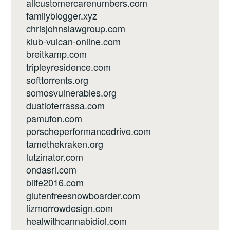
allcustomercarenumbers.com
familyblogger.xyz
chrisjohnslawgroup.com
klub-vulcan-online.com
breitkamp.com
tripleyresidence.com
softtorrents.org
somosvulnerables.org
duatloterrassa.com
pamufon.com
porscheperformancedrive.com
tamethekraken.org
lutzinator.com
ondasrl.com
blife2016.com
glutenfreesnowboarder.com
lizmorrowdesign.com
healwithcannabidiol.com