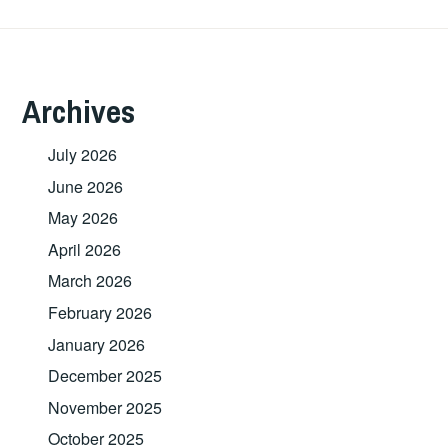
Archives
July 2026
June 2026
May 2026
April 2026
March 2026
February 2026
January 2026
December 2025
November 2025
October 2025