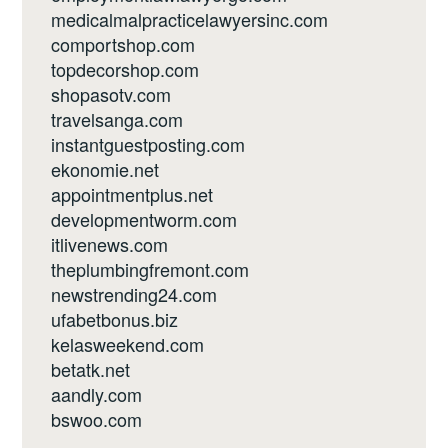
medicalmalpracticelawyersinc.com
comportshop.com
topdecorshop.com
shopasotv.com
travelsanga.com
instantguestposting.com
ekonomie.net
appointmentplus.net
developmentworm.com
itlivenews.com
theplumbingfremont.com
newstrending24.com
ufabetbonus.biz
kelasweekend.com
betatk.net
aandly.com
bswoo.com