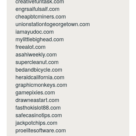
creativefuntask.com
engrsaifulsaif.com
cheapbtcminers.com
unionstationtogeorgetown.com
iamayudoc.com
mylittlebighead.com
freealot.com
asahiweekly.com
supercleanut.com
bedandbicycle.com
heraldcalifornia.com
graphicmonkeys.com
gamepixies.com
drawneastart.com
fasthokislot88.com
safecasinotips.com
jackpotchips.com
proelitesoftware.com