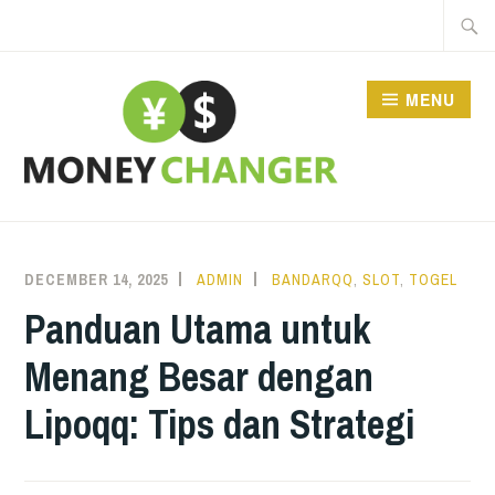
Skip
Searc
to
for:
content
MENU
PANDUAN MEMILIH
SITUS JUDI ONLINE
DECEMBER 14, 2025
ADMIN
BANDARQQ
,
SLOT
,
TOGEL
TERPOPULER DENGAN
Panduan Utama untuk
FITUR DEPOSIT PULSA
Menang Besar dengan
Lipoqq: Tips dan Strategi