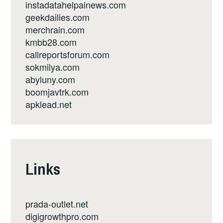
instadatahelpainews.com
geekdailies.com
merchrain.com
kmbb28.com
callreportsforum.com
sokmilya.com
abyluny.com
boomjavtrk.com
apklead.net
Links
prada-outlet.net
digigrowthpro.com