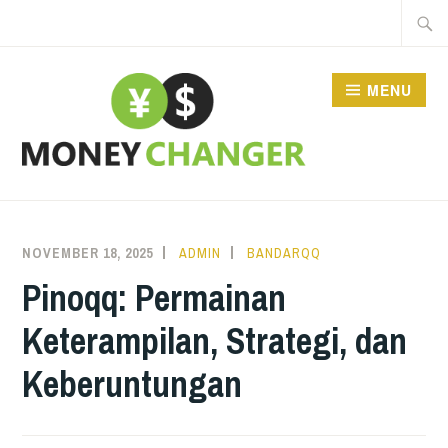
Skip
Searc
to
for:
content
MENU
PANDUAN MEMILIH
SITUS JUDI ONLINE
NOVEMBER 18, 2025
ADMIN
BANDARQQ
TERPOPULER DENGAN
Pinoqq: Permainan
FITUR DEPOSIT PULSA
Keterampilan, Strategi, dan
Keberuntungan