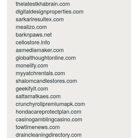
thelatestkhabrain.com
digitaldesignproperties.com
sarkariresultex.com
mealizo.com
barknpaws.net
cellostore.info
asmediamaker.com
globalthoughtonline.com
moneiify.com
myyatchrentals.com
shalomcandlestores.com
geekifyit.com
sattamatkaes.com
crunchyrollpremiumapk.com
hondacareprotectplan.com
casinogamblingcasino.com
towtimenews.com
draincleaningdirectory.com