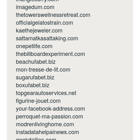
imagedum.com
thetowerswellnessretreat.com
officialgelatostrain.com
kaethejeweler.com
sattamatkasattaking.com
onepetlife.com
thebillboardexperiment.com
beachufabet.biz
mon-tresse-de-lit.com
sugarufabet.biz
boxufabet.biz
topgearautoservices.net
figurine-jouet.com
your-facebook-address.com
perroquet-ma-passion.com
modrenlivinghome.com
instadatahelpainews.com
geekdailies.com