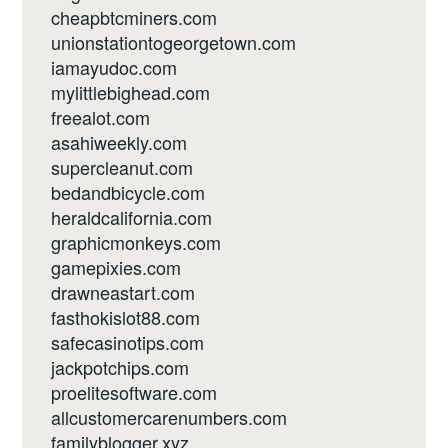
cheapbtcminers.com
unionstationtogeorgetown.com
iamayudoc.com
mylittlebighead.com
freealot.com
asahiweekly.com
supercleanut.com
bedandbicycle.com
heraldcalifornia.com
graphicmonkeys.com
gamepixies.com
drawneastart.com
fasthokislot88.com
safecasinotips.com
jackpotchips.com
proelitesoftware.com
allcustomercarenumbers.com
familyblogger.xyz