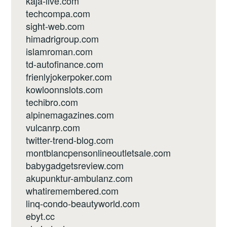
kaja-live.com
techcompa.com
sight-web.com
himadrigroup.com
islamroman.com
td-autofinance.com
frienlyjokerpoker.com
kowloonnslots.com
techibro.com
alpinemagazines.com
vulcanrp.com
twitter-trend-blog.com
montblancpensonlineoutletsale.com
babygadgetsreview.com
akupunktur-ambulanz.com
whatiremembered.com
linq-condo-beautyworld.com
ebyt.cc