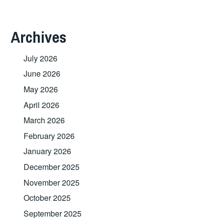
Archives
July 2026
June 2026
May 2026
April 2026
March 2026
February 2026
January 2026
December 2025
November 2025
October 2025
September 2025