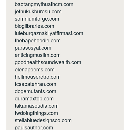
baotangmythuathcm.com
jethukukburosu.com
somniumforge.com
bloglibraries.com
luleburgaznakliyatfirmasi.com
thebapehoodie.com
parasosyal.com
enticingmuslim.com
goodhealthsoundwealth.com
elenapoems.com
hellmouseretro.com
fcsabatehran.com
dogemutants.com
duramaxtop.com
takamasoudia.com
twdoingthings.com
stellabluedesignsco.com
paulsauthor.com