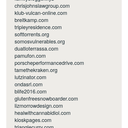
chrisjohnslawgroup.com
klub-vulcan-online.com
breitkamp.com
tripleyresidence.com
softtorrents.org
somosvulnerables.org
duatloterrassa.com
pamufon.com
porscheperformancedrive.com
tamethekraken.org
lutzinator.com
ondasrl.com
blife2016.com
glutenfreesnowboarder.com
lizmorrowdesign.com
healwithcannabidiol.com
kioskpages.com
trianglecurry.com