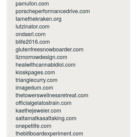
pamufon.com
porscheperformancedrive.com
tamethekraken.org
lutzinator.com
ondasrl.com
blife2016.com
glutenfreesnowboarder.com
lizmorrowdesign.com
healwithcannabidiol.com
kioskpages.com
trianglecurry.com
imagedum.com
thetowerswellnessretreat.com
officialgelatostrain.com
kaethejeweler.com
sattamatkasattaking.com
onepetlife.com
thebillboardexperiment.com