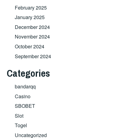
February 2025
January 2025
December 2024
November 2024
October 2024
September 2024
Categories
bandarqq
Casino
SBOBET
Slot
Togel
Uncategorized