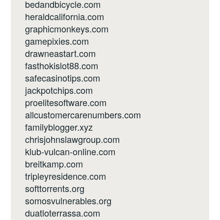
bedandbicycle.com
heraldcalifornia.com
graphicmonkeys.com
gamepixies.com
drawneastart.com
fasthokislot88.com
safecasinotips.com
jackpotchips.com
proelitesoftware.com
allcustomercarenumbers.com
familyblogger.xyz
chrisjohnslawgroup.com
klub-vulcan-online.com
breitkamp.com
tripleyresidence.com
softtorrents.org
somosvulnerables.org
duatloterrassa.com