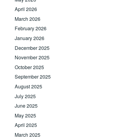
April 2026
March 2026
February 2026
January 2026
December 2025
November 2025
October 2025
September 2025
August 2025
July 2025
June 2025
May 2025
April 2025
March 2025