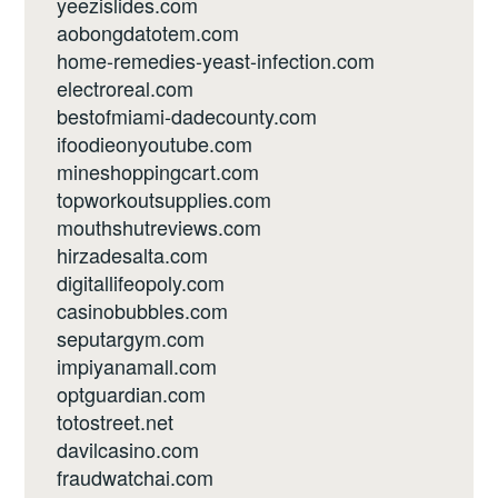
yeezislides.com
aobongdatotem.com
home-remedies-yeast-infection.com
electroreal.com
bestofmiami-dadecounty.com
ifoodieonyoutube.com
mineshoppingcart.com
topworkoutsupplies.com
mouthshutreviews.com
hirzadesalta.com
digitallifeopoly.com
casinobubbles.com
seputargym.com
impiyanamall.com
optguardian.com
totostreet.net
davilcasino.com
fraudwatchai.com