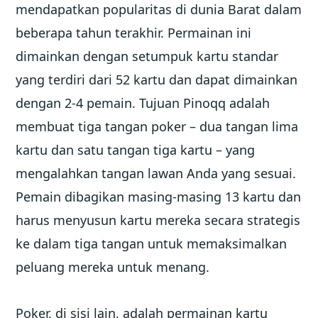
mendapatkan popularitas di dunia Barat dalam
beberapa tahun terakhir. Permainan ini
dimainkan dengan setumpuk kartu standar
yang terdiri dari 52 kartu dan dapat dimainkan
dengan 2-4 pemain. Tujuan Pinoqq adalah
membuat tiga tangan poker – dua tangan lima
kartu dan satu tangan tiga kartu – yang
mengalahkan tangan lawan Anda yang sesuai.
Pemain dibagikan masing-masing 13 kartu dan
harus menyusun kartu mereka secara strategis
ke dalam tiga tangan untuk memaksimalkan
peluang mereka untuk menang.
Poker, di sisi lain, adalah permainan kartu